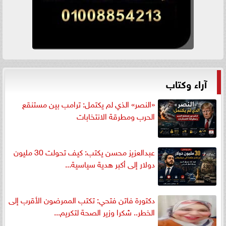
آراء وكتاب
«النصر» الذي لم يكتمل: ترامب بين مستنقع
الحرب ومطرقة الانتخابات
عبدالعزيز محسن يكتب: كيف تحولت 30 مليون
دولار إلى أكبر هدية سياسية...
دكتورة فاتن فتحي: تكتب الممرضون الأقرب إلى
الخطر.. شكرا وزير الصحة لتكريم...