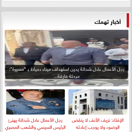
أخبار تهمك
رجل الأعمال عادل شحاتة يدين استهداف ميناء دمياط بـ ”مسيرة”:
مرحلة فارقة...
الإفتاء: نزيف الأنف لا ينقض
رجل الأعمال عادل شحاتة يهنئ
الوضوء ولا يوجب إعادته
الرئيس السيسي والشعب المصري