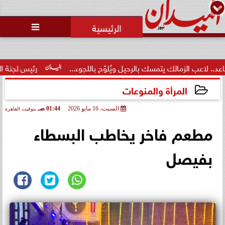
محمد يوسف
رئيس التحرير

 بالرحيل ويُلوّح باللجوء...
رئيس لجنة الحكام: الفراعنة الدولية ل
المرأة والمنوعات
السبت، 16 مايو 2026
01:44 صـ
بتوقيت القاهرة
2026-05-16 01:44:59
مطعم فاخر يخاطب البسطاء
بفيصل