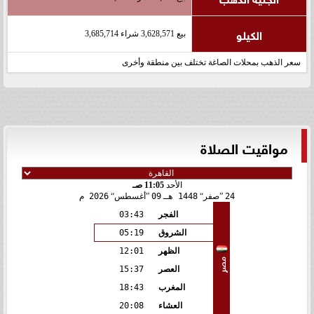
الكيلو
بيع 3,628,571 شراء 3,685,714
سعر الذهب بمحلات الصاغة تختلف بين منطقة وأخرى
مواقيت الصلاة
الأحد
11:05 صـ
24
صفر
1448 هـ
09
أغسطس
2026 م
الفجر
03:43
الشروق
05:19
الظهر
12:01
مصر
العصر
15:37
المغرب
18:43
العشاء
20:08