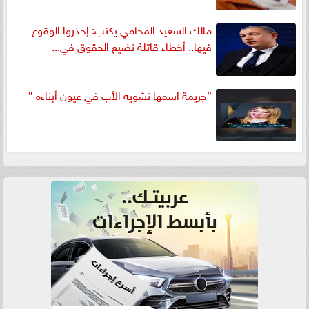
مالك السعيد المحامي يكتب: إحذروا الوقوع
فيها.. أخطاء قاتلة تضيع الحقوق في...
”جريمة اسمها تشويه الأب في عيون أبناءه ”