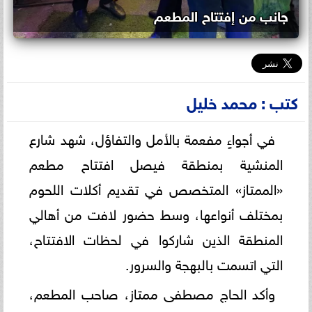
جانب من إفتتاح المطعم
كتب : محمد خليل
في أجواءٍ مفعمة بالأمل والتفاؤل، شهد شارع
المنشية بمنطقة فيصل افتتاح مطعم
«الممتاز» المتخصص في تقديم أكلات اللحوم
بمختلف أنواعها، وسط حضور لافت من أهالي
المنطقة الذين شاركوا في لحظات الافتتاح،
التي اتسمت بالبهجة والسرور.
وأكد الحاج مصطفى ممتاز، صاحب المطعم،