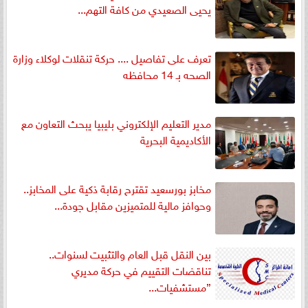
يحيى الصعيدي من كافة التهم...
تعرف على تفاصيل .... حركة تنقلات لوكلاء وزارة
الصحه بـ 14 محافظه
مدير التعليم الإلكتروني بليبيا يبحث التعاون مع
الأكاديمية البحرية
مخابز بورسعيد تقترح رقابة ذكية على المخابز..
وحوافز مالية للمتميزين مقابل جودة...
بين النقل قبل العام والتثبيت لسنوات..
تناقضات التقييم في حركة مديري
”مستشفيات...