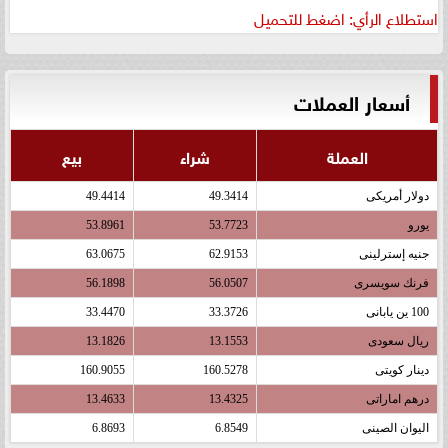
استطلاع الرأي: اضغط للتحميل
أسعار العملات
العملة
شراء
بيع
دولار أمريكى
49.3414
49.4414
يورو
53.7723
53.8961
جنيه إسترلينى
62.9153
63.0675
فرنك سويسرى
56.0507
56.1898
100 ين يابانى
33.3726
33.4470
ريال سعودى
13.1553
13.1826
دينار كويتى
160.5278
160.9055
درهم اماراتى
13.4325
13.4633
اليوان الصينى
6.8549
6.8693