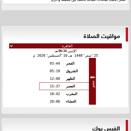
مواقيت الصلاة
الإثنين
06:34 مـ
25
صفر
1448 هـ
10
أغسطس
2026 م
الفجر
03:44
الشروق
05:19
الظهر
12:00
مصر
العصر
15:37
المغرب
18:42
العشاء
20:06
الفيس بوك