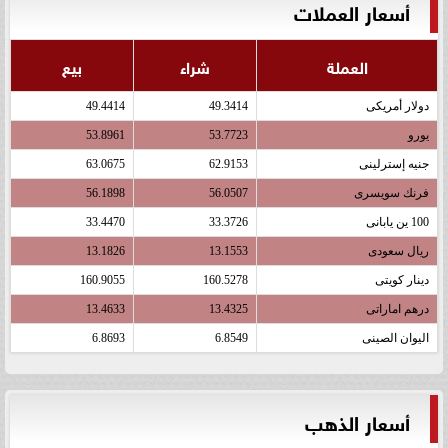
أسعار العملات
العملة
شراء
بيع
دولار أمريكى
49.3414
49.4414
يورو
53.7723
53.8961
جنيه إسترلينى
62.9153
63.0675
فرنك سويسرى
56.0507
56.1898
100 ين يابانى
33.3726
33.4470
ريال سعودى
13.1553
13.1826
دينار كويتى
160.5278
160.9055
درهم اماراتى
13.4325
13.4633
اليوان الصينى
6.8549
6.8693
أسعار الذهب