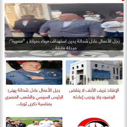
رجل الأعمال عادل شحاتة يدين استهداف ميناء دمياط بـ ”مسيرة”:
مرحلة فارقة...
الإفتاء: نزيف الأنف لا ينقض
رجل الأعمال عادل شحاتة يهنئ
الوضوء ولا يوجب إعادته
الرئيس السيسي والشعب المصري
بمناسبة ذكرى ثورة...