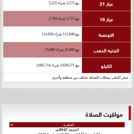
عيار 21
بيع 3,175 شراء 3,225
عيار 18
بيع 2,721 شراء 2,764
الاونصة
بيع 112,849 شراء 114,626
الجنيه الذهب
بيع 25,400 شراء 25,800
الكيلو
بيع 3,628,571 شراء 3,685,714
سعر الذهب بمحلات الصاغة تختلف بين منطقة وأخرى
مواقيت الصلاة
الجمعة
09:07 مـ