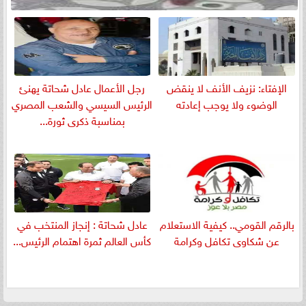
الإفتاء: نزيف الأنف لا ينقض
رجل الأعمال عادل شحاتة يهنئ
الوضوء ولا يوجب إعادته
الرئيس السيسي والشعب المصري
بمناسبة ذكرى ثورة...
بالرقم القومي.. كيفية الاستعلام
عادل شحاتة : إنجاز المنتخب في
عن شكاوى تكافل وكرامة
كأس العالم ثمرة اهتمام الرئيس...