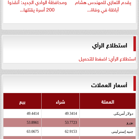
يقدم التعازي للمهندس هشام
ومحافظة الوادي الجديد: أنقذوا
أباظة في وفاة...
200 أسرة يقتلها...
استطلاع الرأي
استطلاع الرأي: اضغط للتحميل
أسعار العملات
العملة
شراء
بيع
دولار أمريكى
49.3414
49.4414
يورو
53.7723
53.8961
جنيه إسترلينى
62.9153
63.0675