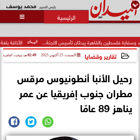
محمد يوسف
رئيس التحرير

بمشاركة قيادات الجاليات بالخليج
وأوروبا وأمريكا.. اجتماع تمهيدي
للنسخة...
 يبحثان تأسيس اللجنة...
الأناقة بلغة عصرية.. فاطمة محمد ال
تقارير وقضايا
السبت، 25 أكتوبر 2025
02:49 مـ
بتوقيت القاهرة
2025-10-25 14:49:06
رحيل الأنبا أنطونيوس مرقس
مطران جنوب إفريقيا عن عمر
يناهز 89 عامًا