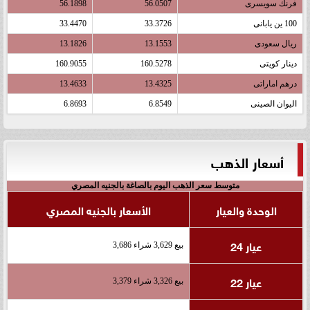
فرنك سويسرى
56.0507
56.1898
100 ين يابانى
33.3726
33.4470
ريال سعودى
13.1553
13.1826
دينار كويتى
160.5278
160.9055
درهم اماراتى
13.4325
13.4633
اليوان الصينى
6.8549
6.8693
أسعار الذهب
متوسط سعر الذهب اليوم بالصاغة بالجنيه المصري
الوحدة والعيار
الأسعار بالجنيه المصري
عيار 24
بيع 3,629 شراء 3,686
عيار 22
بيع 3,326 شراء 3,379