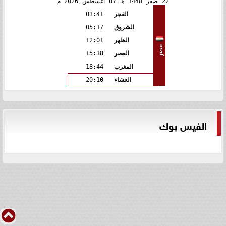
22
صفر
1448 هـ
07
أغسطس
2026 م
الفجر
03:41
الشروق
05:17
الظهر
12:01
مصر
العصر
15:38
المغرب
18:44
العشاء
20:10
الفيس بوك