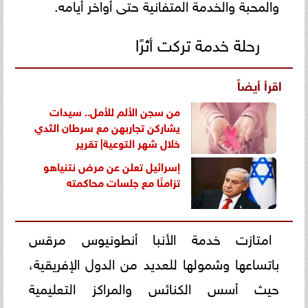
والمحبة والخدمة المتفانية حتى أواخر أيامه.
رحلة خدمة تركت أثرًا
اقرأ أيضاً
من سجن الألم للأمل.. سيدات
يشاركن تجاربهن مع سرطان الثدي
خلال شهر التوعية| تقرير
إسرائيل تعلن عن مرض نتنياهو
تزامنًا مع جلسات محاكمته
امتازت خدمة الأنبا أنطونيوس مرقس
باتساعها وشمولها للعديد من الدول الإفريقية،
حيث أسس الكنائس والمراكز التعليمية