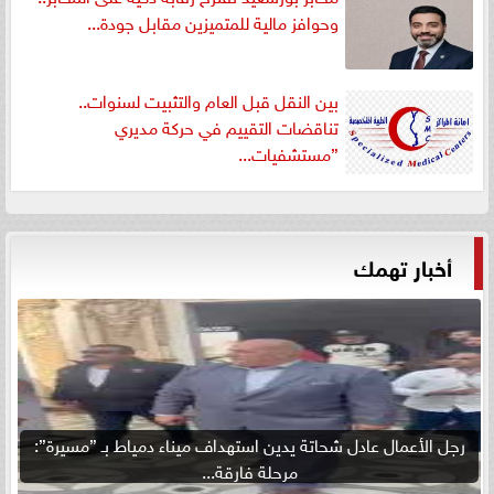
وحوافز مالية للمتميزين مقابل جودة...
بين النقل قبل العام والتثبيت لسنوات..
تناقضات التقييم في حركة مديري
”مستشفيات...
أخبار تهمك
رجل الأعمال عادل شحاتة يدين استهداف ميناء دمياط بـ ”مسيرة”:
مرحلة فارقة...