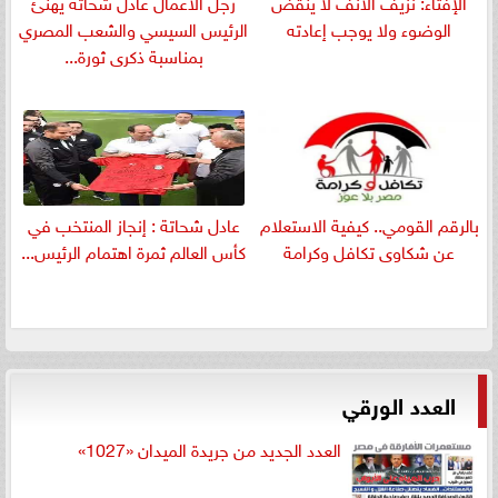
الإفتاء: نزيف الأنف لا ينقض
رجل الأعمال عادل شحاتة يهنئ
الوضوء ولا يوجب إعادته
الرئيس السيسي والشعب المصري
بمناسبة ذكرى ثورة...
بالرقم القومي.. كيفية الاستعلام
عادل شحاتة : إنجاز المنتخب في
عن شكاوى تكافل وكرامة
كأس العالم ثمرة اهتمام الرئيس...
العدد الورقي
العدد الجديد من جريدة الميدان «1027»