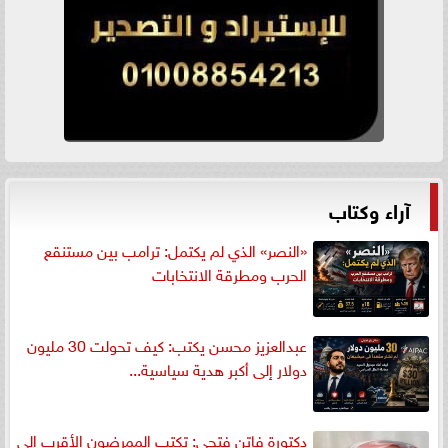
آراء وكتاب
«النصر» الذي لم يكتمل: ترامب بين مستنقع
الحرب ومطرقة الانتخابات
عبدالعزيز محسن يكتب: كيف تحولت 30 مليون
دولار إلى أكبر هدية سياسية...
دكتورة فاتن فتحي: تكتب الممرضون الأقرب إلى