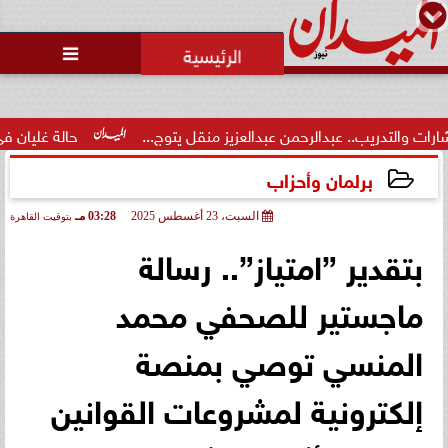
محمد يوسف
رئيس التحرير

حمن عبدالعزيز منقل يتوج...
حالة غليان في نادي الشيخ زايد: اتهام
برلمان وأحزاب
السبت، 23 أغسطس 2025
03:28 مـ
بتوقيت القاهرة
2025-08-23 15:28:18
بتقدير ”امتياز”.. رسالة
ماجستير للصحفي محمد
المنسي توصي بمنصة
إلكترونية لمشروعات القوانين