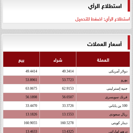
استطلاع الرأي
استطلاع الرأي: اضغط للتحميل
أسعار العملات
العملة
شراء
بيع
دولار أمريكى
49.3414
49.4414
يورو
53.7723
53.8961
جنيه إسترلينى
62.9153
63.0675
فرنك سويسرى
56.0507
56.1898
100 ين يابانى
33.3726
33.4470
ريال سعودى
13.1553
13.1826
دينار كويتى
160.5278
160.9055
درهم اماراتى
13.4325
13.4633