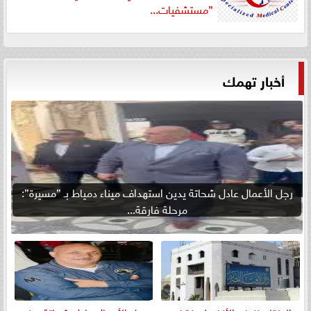
”مستشفيات...
أخبار تهمك
رجل الأعمال عادل شحاتة يدين استهداف ميناء دمياط بـ ”مسيرة”:
مرحلة فارقة...