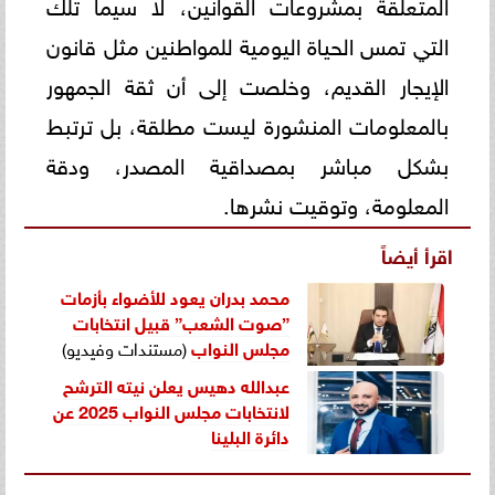
المتعلقة بمشروعات القوانين، لا سيما تلك
التي تمس الحياة اليومية للمواطنين مثل قانون
الإيجار القديم، وخلصت إلى أن ثقة الجمهور
بالمعلومات المنشورة ليست مطلقة، بل ترتبط
بشكل مباشر بمصداقية المصدر، ودقة
المعلومة، وتوقيت نشرها.
اقرأ أيضاً
محمد بدران يعود للأضواء بأزمات
”صوت الشعب” قبيل انتخابات
مجلس النواب
(مستندات وفيديو)
عبدالله دهيس يعلن نيته الترشح
لانتخابات مجلس النواب 2025 عن
دائرة البلينا