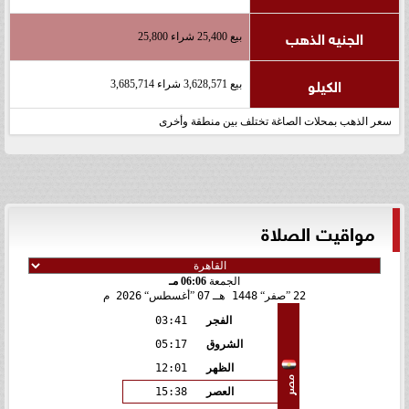
الجنيه الذهب
بيع 25,400 شراء 25,800
الكيلو
بيع 3,628,571 شراء 3,685,714
سعر الذهب بمحلات الصاغة تختلف بين منطقة وأخرى
مواقيت الصلاة
الجمعة
06:06 مـ
22
صفر
1448 هـ
07
أغسطس
2026 م
الفجر
03:41
الشروق
05:17
الظهر
12:01
مصر
العصر
15:38