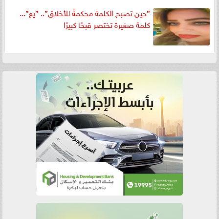
”حين تصبح الكلمة محكمةً للأخلاق”.. ”يع”...
كلمة صغيرة تختصر قبحًا كبيرًا