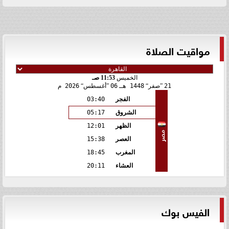
مواقيت الصلاة
الخميس
11:53 صـ
21
صفر
1448 هـ
06
أغسطس
2026 م
الفجر
03:40
الشروق
05:17
الظهر
12:01
مصر
العصر
15:38
المغرب
18:45
العشاء
20:11
الفيس بوك