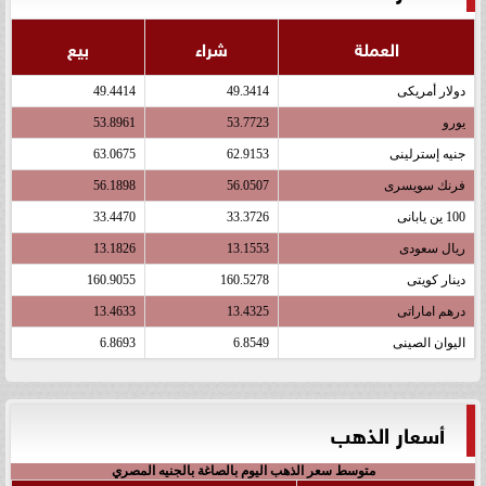
العملة
شراء
بيع
دولار أمريكى
49.3414
49.4414
يورو
53.7723
53.8961
جنيه إسترلينى
62.9153
63.0675
فرنك سويسرى
56.0507
56.1898
100 ين يابانى
33.3726
33.4470
ريال سعودى
13.1553
13.1826
دينار كويتى
160.5278
160.9055
درهم اماراتى
13.4325
13.4633
اليوان الصينى
6.8549
6.8693
أسعار الذهب
متوسط سعر الذهب اليوم بالصاغة بالجنيه المصري