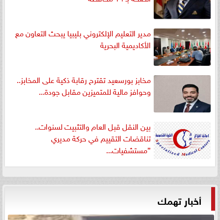
مدير التعليم الإلكتروني بليبيا يبحث التعاون مع
الأكاديمية البحرية
مخابز بورسعيد تقترح رقابة ذكية على المخابز..
وحوافز مالية للمتميزين مقابل جودة...
بين النقل قبل العام والتثبيت لسنوات..
تناقضات التقييم في حركة مديري
”مستشفيات...
أخبار تهمك