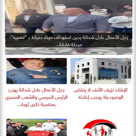
رجل الأعمال عادل شحاتة يدين استهداف ميناء دمياط بـ ”مسيرة”:
مرحلة فارقة...
الإفتاء: نزيف الأنف لا ينقض
رجل الأعمال عادل شحاتة يهنئ
الوضوء ولا يوجب إعادته
الرئيس السيسي والشعب المصري
بمناسبة ذكرى ثورة...