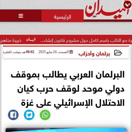
محمد يوسف
رئيس التحرير

الرئيس الأمريكي يهنئ الملك محمد
السادس بمناسبة العيد الوطني
للمغرب
حول مشروع قانون إنشاء...
خبيرة مناهج: حداثة تخرج المعلمين ال
برلمان وأحزاب
السبت، 24 مايو 2025
09:02 مـ
بتوقيت القاهرة
2025-05-24 21:02:59
البرلمان العربي يطالب بموقف
دولي موحد لوقف حرب كيان
الاحتلال الإسرائيلي على غزة