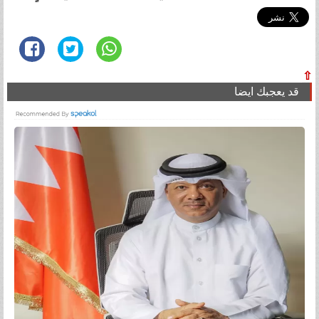
⇧
قد يعجبك ايضا