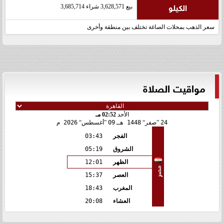
الكيلو
بيع 3,628,571 شراء 3,685,714
سعر الذهب بمحلات الصاغة تختلف بين منطقة وأخرى
مواقيت الصلاة
الأحد
02:52 مـ
24
صفر
1448 هـ
09
أغسطس
2026 م
الفجر
03:43
الشروق
05:19
الظهر
12:01
مصر
العصر
15:37
المغرب
18:43
العشاء
20:08