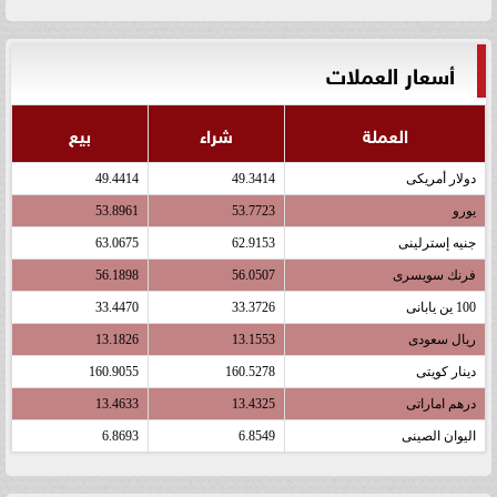
أسعار العملات
العملة
شراء
بيع
دولار أمريكى
49.3414
49.4414
يورو
53.7723
53.8961
جنيه إسترلينى
62.9153
63.0675
فرنك سويسرى
56.0507
56.1898
100 ين يابانى
33.3726
33.4470
ريال سعودى
13.1553
13.1826
دينار كويتى
160.5278
160.9055
درهم اماراتى
13.4325
13.4633
اليوان الصينى
6.8549
6.8693