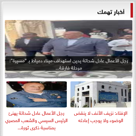
أخبار تهمك
رجل الأعمال عادل شحاتة يدين استهداف ميناء دمياط بـ ”مسيرة”:
مرحلة فارقة...
الإفتاء: نزيف الأنف لا ينقض
رجل الأعمال عادل شحاتة يهنئ
الوضوء ولا يوجب إعادته
الرئيس السيسي والشعب المصري
بمناسبة ذكرى ثورة...