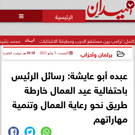
محمد يوسف
رئيس التحرير

ب بين مستنقع الحرب ومطرقة الانتخابات
محمد رشيدي: لقاء الرئ
برلمان وأحزاب
السبت، 3 مايو 2025
10:58 مـ
بتوقيت القاهرة
2025-05-03 22:58:09
عبده أبو عايشة: رسائل الرئيس
باحتفالية عيد العمال خارطة
طريق نحو رعاية العمال وتنمية
مهاراتهم