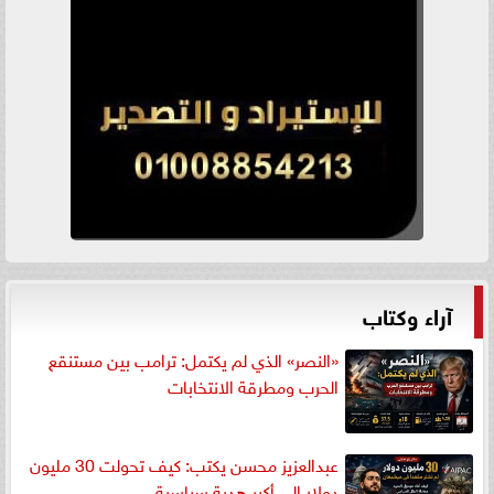
آراء وكتاب
«النصر» الذي لم يكتمل: ترامب بين مستنقع
الحرب ومطرقة الانتخابات
عبدالعزيز محسن يكتب: كيف تحولت 30 مليون
دولار إلى أكبر هدية سياسية...