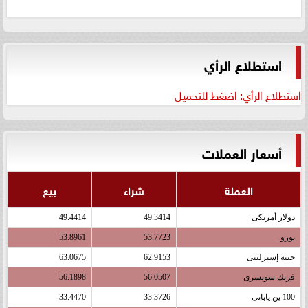
استطلاع الرأي
استطلاع الرأي: اضغط للتحميل
أسعار العملات
العملة
شراء
بيع
دولار أمريكى
49.3414
49.4414
يورو
53.7723
53.8961
جنيه إسترلينى
62.9153
63.0675
فرنك سويسرى
56.0507
56.1898
100 ين يابانى
33.3726
33.4470