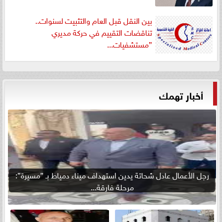
بين النقل قبل العام والتثبيت لسنوات..
تناقضات التقييم في حركة مديري
”مستشفيات...
أخبار تهمك
رجل الأعمال عادل شحاتة يدين استهداف ميناء دمياط بـ ”مسيرة”:
مرحلة فارقة...