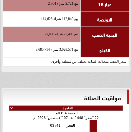
عيار 18
بيع 2,721 شراء 2,764
الاونصة
بيع 112,849 شراء 114,626
الجنيه الذهب
بيع 25,400 شراء 25,800
الكيلو
بيع 3,628,571 شراء 3,685,714
سعر الذهب بمحلات الصاغة تختلف بين منطقة وأخرى
مواقيت الصلاة
الجمعة
03:14 مـ
22
صفر
1448 هـ
07
أغسطس
2026 م
الفجر
03:41