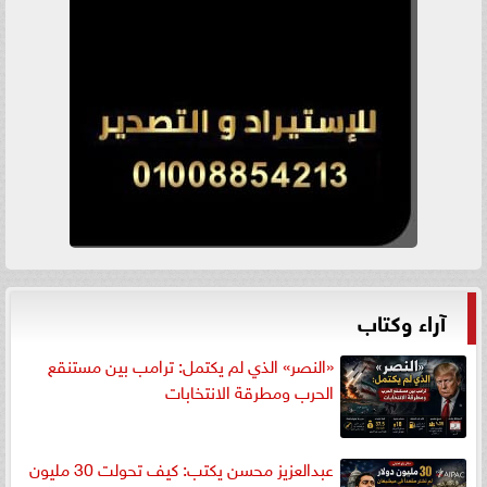
آراء وكتاب
«النصر» الذي لم يكتمل: ترامب بين مستنقع
الحرب ومطرقة الانتخابات
عبدالعزيز محسن يكتب: كيف تحولت 30 مليون