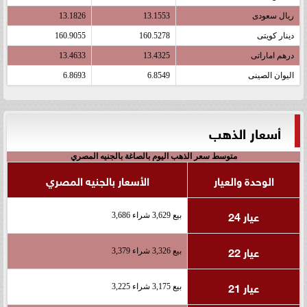
ريال سعودى
13.1553
13.1826
دينار كويتى
160.5278
160.9055
درهم اماراتى
13.4325
13.4633
اليوان الصينى
6.8549
6.8693
أسعار الذهب
متوسط سعر الذهب اليوم بالصاغة بالجنيه المصري
الوحدة والعيار
الأسعار بالجنيه المصري
عيار 24
بيع 3,629 شراء 3,686
عيار 22
بيع 3,326 شراء 3,379
عيار 21
بيع 3,175 شراء 3,225