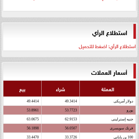
استطلاع الرأي
استطلاع الرأي: اضغط للتحميل
أسعار العملات
العملة
شراء
بيع
دولار أمريكى
49.3414
49.4414
يورو
53.7723
53.8961
جنيه إسترلينى
62.9153
63.0675
فرنك سويسرى
56.0507
56.1898
100 ين يابانى
33.3726
33.4470