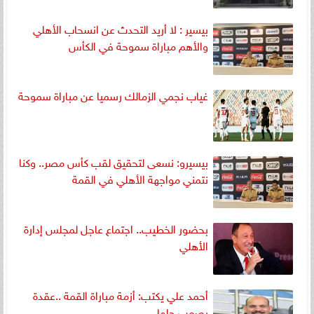
بيسير : لا أريد التحدث عن انسحاب الأهلي
والأهم مباراة سموحة في الكأس
غياب نجمي الزمالك رسميا عن مباراة سموحة
بيسيرو: نسعى لتحقيق لقب كأس مصر.. وكنا
نتمني مواجهة الأهلي في القمة
بحضور الخطيب.. اجتماع عاجل لمجلس إدارة
الأهلي
أحمد علي يكتب: أزمة مباراة القمة ..عقدة
يصعب حلها