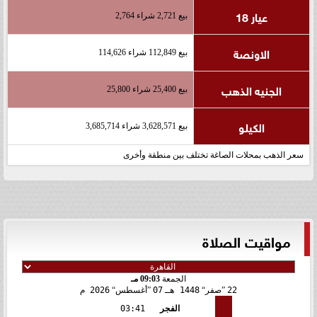
عيار 18
بيع 2,721 شراء 2,764
الاونصة
بيع 112,849 شراء 114,626
الجنيه الذهب
بيع 25,400 شراء 25,800
الكيلو
بيع 3,628,571 شراء 3,685,714
سعر الذهب بمحلات الصاغة تختلف بين منطقة وأخرى
مواقيت الصلاة
الجمعة
09:03 مـ
22
صفر
1448 هـ
07
أغسطس
2026 م
الفجر
03:41