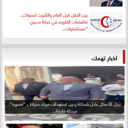
بين النقل قبل العام والتثبيت لسنوات..
تناقضات التقييم في حركة مديري
”مستشفيات...
أخبار تهمك
رجل الأعمال عادل شحاتة يدين استهداف ميناء دمياط بـ ”مسيرة”:
مرحلة فارقة...