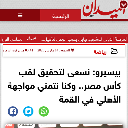
محمد يوسف
رئيس التحرير

 لمشروع نيابي بحزب الوعي لتأهيل...
مجلس الوزراء يوافق على تع
رياضة
الجمعة، 14 مارس 2025
03:41 مـ
بتوقيت القاهرة
2025-03-14 15:41:15
بيسيرو: نسعى لتحقيق لقب
كأس مصر.. وكنا نتمني مواجهة
الأهلي في القمة