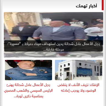
أخبار تهمك
رجل الأعمال عادل شحاتة يدين استهداف ميناء دمياط بـ ”مسيرة”:
مرحلة فارقة...
الإفتاء: نزيف الأنف لا ينقض
رجل الأعمال عادل شحاتة يهنئ
الوضوء ولا يوجب إعادته
الرئيس السيسي والشعب المصري
بمناسبة ذكرى ثورة...