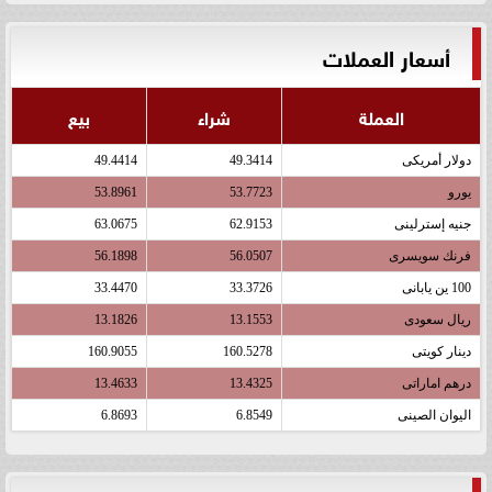
أسعار العملات
العملة
شراء
بيع
دولار أمريكى
49.3414
49.4414
يورو
53.7723
53.8961
جنيه إسترلينى
62.9153
63.0675
فرنك سويسرى
56.0507
56.1898
100 ين يابانى
33.3726
33.4470
ريال سعودى
13.1553
13.1826
دينار كويتى
160.5278
160.9055
درهم اماراتى
13.4325
13.4633
اليوان الصينى
6.8549
6.8693