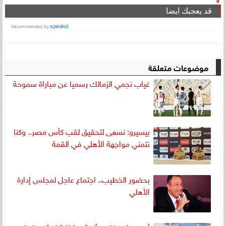
قد يعجبك ايضا
موضوعات متعلقة
غياب نجمي الزمالك رسميا عن مباراة سموحة
بيسيرو: نسعى لتحقيق لقب كأس مصر.. وكنا
نتمني مواجهة الأهلي في القمة
بحضور الخطيب.. اجتماع عاجل لمجلس إدارة
الأهلي