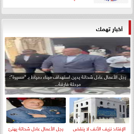
أخبار تهمك
رجل الأعمال عادل شحاتة يدين استهداف ميناء دمياط بـ ”مسيرة”:
مرحلة فارقة...
الإفتاء: نزيف الأنف لا ينقض
رجل الأعمال عادل شحاتة يهنئ