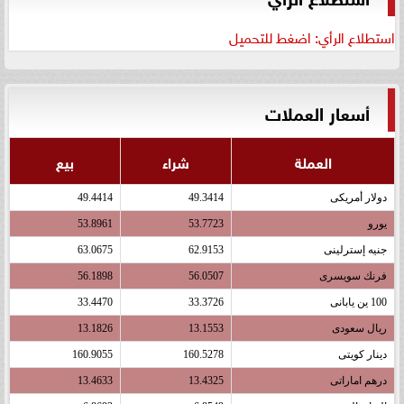
استطلاع الرأي: اضغط للتحميل
أسعار العملات
العملة
شراء
بيع
دولار أمريكى
49.3414
49.4414
يورو
53.7723
53.8961
جنيه إسترلينى
62.9153
63.0675
فرنك سويسرى
56.0507
56.1898
100 ين يابانى
33.3726
33.4470
ريال سعودى
13.1553
13.1826
دينار كويتى
160.5278
160.9055
درهم اماراتى
13.4325
13.4633