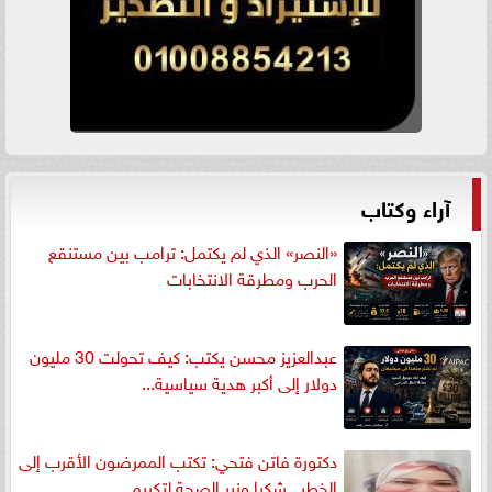
آراء وكتاب
«النصر» الذي لم يكتمل: ترامب بين مستنقع
الحرب ومطرقة الانتخابات
عبدالعزيز محسن يكتب: كيف تحولت 30 مليون
دولار إلى أكبر هدية سياسية...
دكتورة فاتن فتحي: تكتب الممرضون الأقرب إلى
الخطر.. شكرا وزير الصحة لتكريم...