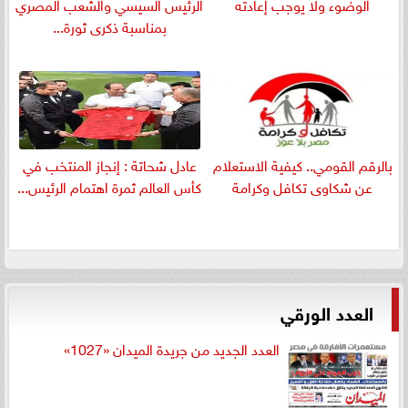
الوضوء ولا يوجب إعادته
الرئيس السيسي والشعب المصري
بمناسبة ذكرى ثورة...
بالرقم القومي.. كيفية الاستعلام
عادل شحاتة : إنجاز المنتخب في
عن شكاوى تكافل وكرامة
كأس العالم ثمرة اهتمام الرئيس...
العدد الورقي
العدد الجديد من جريدة الميدان «1027»