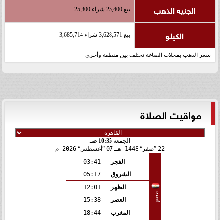
الجنيه الذهب
بيع 25,400 شراء 25,800
الكيلو
بيع 3,628,571 شراء 3,685,714
سعر الذهب بمحلات الصاغة تختلف بين منطقة وأخرى
مواقيت الصلاة
الجمعة
10:35 صـ
22
صفر
1448 هـ
07
أغسطس
2026 م
الفجر
03:41
الشروق
05:17
الظهر
12:01
مصر
العصر
15:38
المغرب
18:44