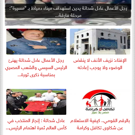
رجل الأعمال عادل شحاتة يدين استهداف ميناء دمياط بـ ”مسيرة”:
مرحلة فارقة...
الإفتاء: نزيف الأنف لا ينقض
رجل الأعمال عادل شحاتة يهنئ
الوضوء ولا يوجب إعادته
الرئيس السيسي والشعب المصري
بمناسبة ذكرى ثورة...
بالرقم القومي.. كيفية الاستعلام
عادل شحاتة : إنجاز المنتخب في
عن شكاوى تكافل وكرامة
كأس العالم ثمرة اهتمام الرئيس...