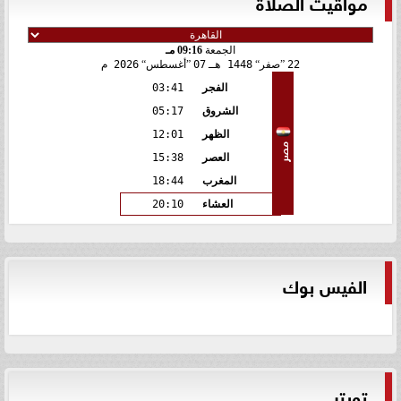
مواقيت الصلاة
الجمعة
09:16 مـ
22
صفر
1448 هـ
07
أغسطس
2026 م
الفجر
03:41
الشروق
05:17
الظهر
12:01
مصر
العصر
15:38
المغرب
18:44
العشاء
20:10
الفيس بوك
تويتر