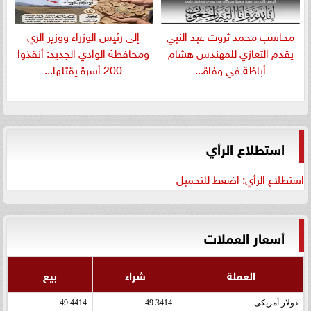
​محاسب محمد ثروت عبد النبي
إلى رئيس الوزراء ووزير الري
يقدم التعازي للمهندس هشام
ومحافظة الوادي الجديد: أنقذوا
أباظة في وفاة...
200 أسرة يقتلها...
استطلاع الرأي
استطلاع الرأي: اضغط للتحميل
أسعار العملات
العملة
شراء
بيع
دولار أمريكى
49.3414
49.4414