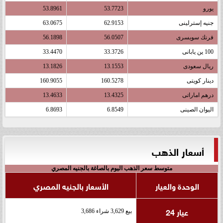
يورو
53.7723
53.8961
جنيه إسترلينى
62.9153
63.0675
فرنك سويسرى
56.0507
56.1898
100 ين يابانى
33.3726
33.4470
ريال سعودى
13.1553
13.1826
دينار كويتى
160.5278
160.9055
درهم اماراتى
13.4325
13.4633
اليوان الصينى
6.8549
6.8693
أسعار الذهب
متوسط سعر الذهب اليوم بالصاغة بالجنيه المصري
الوحدة والعيار
الأسعار بالجنيه المصري
عيار 24
بيع 3,629 شراء 3,686