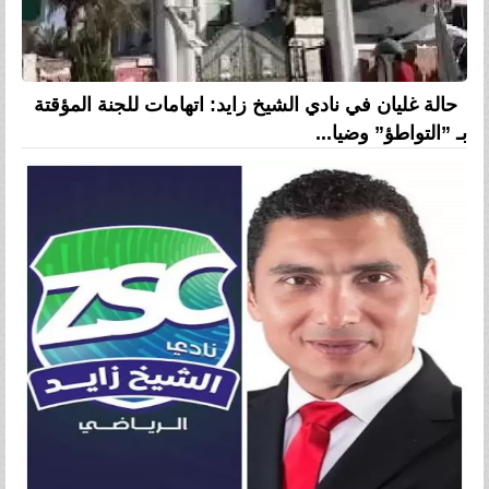
حالة غليان في نادي الشيخ زايد: اتهامات للجنة المؤقتة
بـ ”التواطؤ” وضيا...