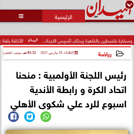
محمد يوسف
رئيس التحرير

حالة غليان في نادي الشيخ زايد:
اتهامات للجنة المؤقتة بـ ”التواطؤ”
وضيا...
يبحثان تأسيس اللجنة...
الأناقة بلغة عصرية.. فاطمة محمد الش
رياضة
الثلاثاء، 18 مارس 2025
01:52 صـ
بتوقيت القاهرة
2025-03-18 01:52:15
رئيس اللجنة الأولمبية : منحنا
اتحاد الكرة و رابطة الأندية
اسبوع للرد علي شكوى الأهلي