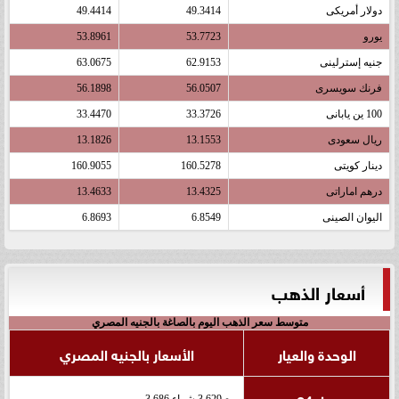
دولار أمريكى
49.3414
49.4414
يورو
53.7723
53.8961
جنيه إسترلينى
62.9153
63.0675
فرنك سويسرى
56.0507
56.1898
100 ين يابانى
33.3726
33.4470
ريال سعودى
13.1553
13.1826
دينار كويتى
160.5278
160.9055
درهم اماراتى
13.4325
13.4633
اليوان الصينى
6.8549
6.8693
أسعار الذهب
متوسط سعر الذهب اليوم بالصاغة بالجنيه المصري
الوحدة والعيار
الأسعار بالجنيه المصري
بيع 3,629 شراء 3,686