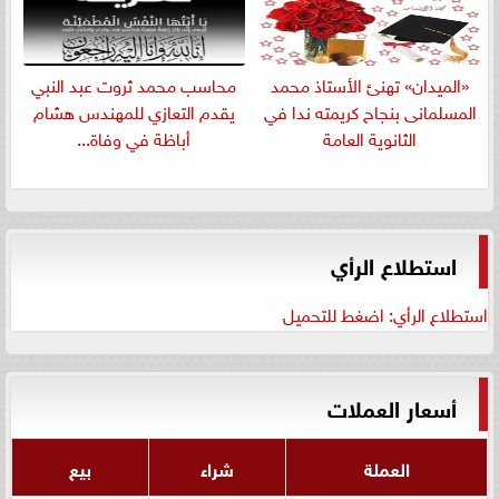
«الميدان» تهنئ الأستاذ محمد
​محاسب محمد ثروت عبد النبي
المسلمانى بنجاح كريمته ندا في
يقدم التعازي للمهندس هشام
الثانوية العامة
أباظة في وفاة...
استطلاع الرأي
استطلاع الرأي: اضغط للتحميل
أسعار العملات
العملة
شراء
بيع