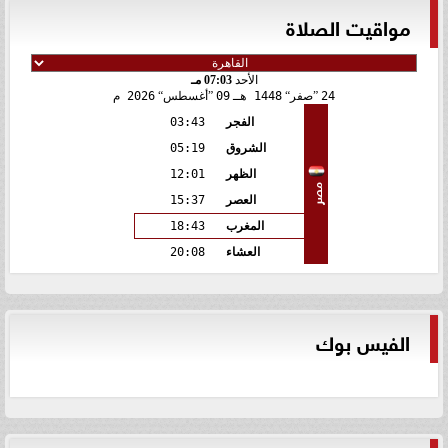
مواقيت الصلاة
الأحد
07:03 مـ
24
صفر
1448 هـ
09
أغسطس
2026 م
الفجر
03:43
الشروق
05:19
الظهر
12:01
مصر
العصر
15:37
المغرب
18:43
العشاء
20:08
الفيس بوك