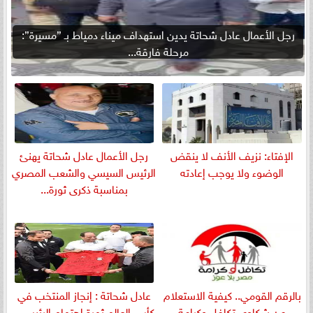
رجل الأعمال عادل شحاتة يدين استهداف ميناء دمياط بـ ”مسيرة”:
مرحلة فارقة...
الإفتاء: نزيف الأنف لا ينقض
رجل الأعمال عادل شحاتة يهنئ
الوضوء ولا يوجب إعادته
الرئيس السيسي والشعب المصري
بمناسبة ذكرى ثورة...
بالرقم القومي.. كيفية الاستعلام
عادل شحاتة : إنجاز المنتخب في
عن شكاوى تكافل وكرامة
كأس العالم ثمرة اهتمام الرئيس...