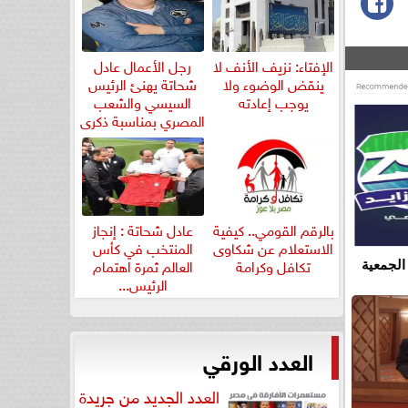
الإفتاء: نزيف الأنف لا
رجل الأعمال عادل
ينقض الوضوء ولا
شحاتة يهنئ الرئيس
يوجب إعادته
السيسي والشعب
المصري بمناسبة ذكرى
ثورة...
بالرقم القومي.. كيفية
عادل شحاتة : إنجاز
الاستعلام عن شكاوى
المنتخب في كأس
تكافل وكرامة
العالم ثمرة اهتمام
الجمعية
الرئيس...
العدد الورقي
العدد الجديد من جريدة