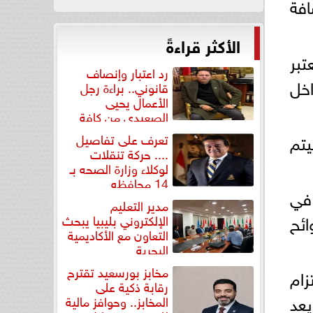
افة
الأكثر قراءةً
تبر
رد اعتبار وإنصاف
خل
قانوني.. براءة رجل
الأعمال يحيى
الصعيدي من كافة
التهم...
يتم
تعرف على تفاصيل
.... حركة تنقلات
لوكلاء وزارة الصحه بـ
14 محافظه
في
مدير التعليم
ائح
الإلكتروني بليبيا يبحث
التعاون مع الأكاديمية
البحرية
مخابز بورسعيد تقترح
لالتزام
رقابة ذكية على
يعد
المخابز.. وحوافز مالية