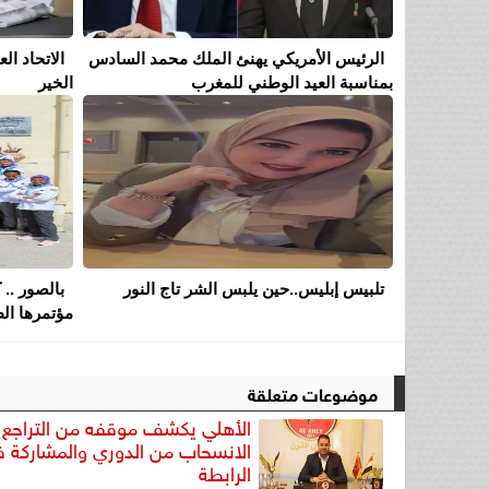
الرئيس الأمريكي يهنئ الملك محمد السادس
الاتحاد ا
بمناسبة العيد الوطني للمغرب
الخير
تلبيس إبليس..حين يلبس الشر تاج النور
بالصور .. 
مؤتمرها الط
موضوعات متعلقة
الأهلي يكشف موقفه من التراجع 
الانسحاب من الدوري والمشاركة 
الرابطة