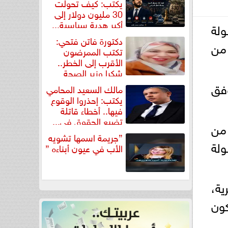
يكتب: كيف تحولت
30 مليون دولار إلى
أكبر هدية سياسية...
ولة
دكتورة فاتن فتحي:
لجولة الـ18 من
تكتب الممرضون
الأقرب إلى الخطر..
شكرا وزير الصحة
لتكريم...
وفق
مالك السعيد المحامي
يكتب: إحذروا الوقوع
فيها.. أخطاء قاتلة
تضيع الحقوق في...
 من
”جريمة اسمها تشويه
ولة
الأب في عيون أبناءه ”
ة،
كون