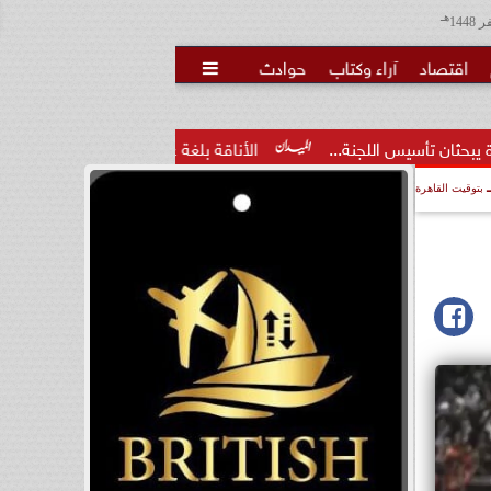
هـ
اقتصاد
آراء وكتاب
حوادث

...
الأناقة بلغة عصرية.. فاطمة محمد الشهري توظف السوشيال م
بتوقيت القاهرة