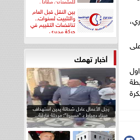
للمتميزين مقابل
جودة...
بين النقل قبل العام
والتثبيت لسنوات..
ي،
تناقضات التقييم في
حركة مديري
”مستشفيات...
على
أخبار تهمك
اول
بطة
رة
رجل الأعمال عادل شحاتة يدين استهداف
ميناء دمياط بـ ”مسيرة”: مرحلة فارقة...