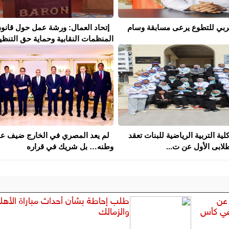
لعربي للتطوع يرعى مسابقة وسام
إتحاد العمال: ورشة عمل حول قانو
المنظمات النقابية وحماية حق التنظيم 
كلية التربية الرياضية للبنات تعقد
لم يعد المصري في الخارج ضيف ع
لابى الأول عن ت...
وطنه… بل شريك في قراره
عن
طلب إحاطة بشأن أحداث مباراة الأهل
في كأس
والزمالك