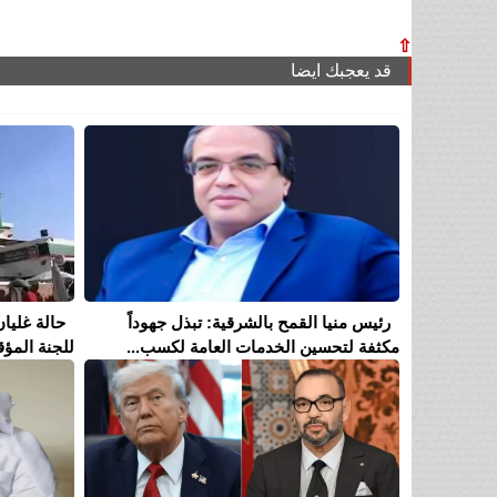
⇧
قد يعجبك ايضا
رئيس منيا القمح بالشرقية: تبذل جهوداً
حالة غليان
مكثفة لتحسين الخدمات العامة لكسب...
للجنة المؤق