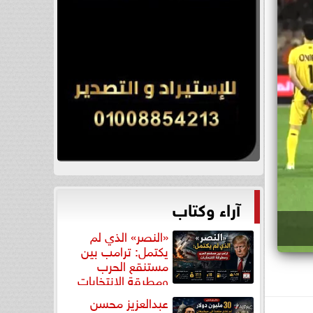
آراء وكتاب
«النصر» الذي لم
يكتمل: ترامب بين
مستنقع الحرب
ومطرقة الانتخابات
عبدالعزيز محسن