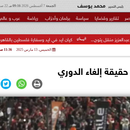
محمد يوسف
رئيس التحرير
الجمعة
7 أغسطس 2026
09:16 مـ
22 صفر 1448
صر
تقارير وقضايا
سياسة
برلمان وأحزاب
رياضة
عرب و عالم
.
كيان ايد في ايد وسفارة فلسطين بالقاهرة يبحثان تأسيس اللجنة
الخميس، 13 مارس 2025
11:36 صـ
قيقة إلغاء الدوري