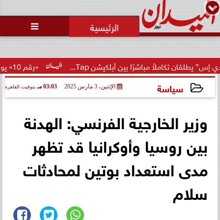
محمد يوسف
رئيس التحرير

املاً مباشرًا بين أبلكيشن Tap...
«رقم 10» يوضح حقيقة تمديد عقد إمام عاشور وتمرد مهاجم...
سياسة
الإثنين، 3 مارس 2025
03:03 مـ
بتوقيت القاهرة
2025-03-03 15:03:52
وزير الخارجية الفرنسي: الهدنة
بين روسيا وأوكرانيا قد تظهر
مدى استعداد بوتين لمحادثات
سلام