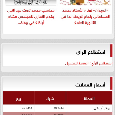
«الميدان» تهنئ الأستاذ محمد
​محاسب محمد ثروت عبد النبي
المسلمانى بنجاح كريمته ندا في
يقدم التعازي للمهندس هشام
الثانوية العامة
أباظة في وفاة...
استطلاع الرأي
استطلاع الرأي: اضغط للتحميل
أسعار العملات
العملة
شراء
بيع
دولار أمريكى
49.3414
49.4414