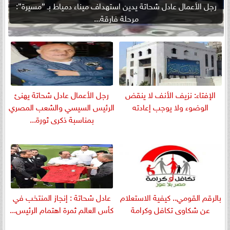
رجل الأعمال عادل شحاتة يدين استهداف ميناء دمياط بـ ”مسيرة”:
مرحلة فارقة...
الإفتاء: نزيف الأنف لا ينقض
رجل الأعمال عادل شحاتة يهنئ
الوضوء ولا يوجب إعادته
الرئيس السيسي والشعب المصري
بمناسبة ذكرى ثورة...
بالرقم القومي.. كيفية الاستعلام
عادل شحاتة : إنجاز المنتخب في
عن شكاوى تكافل وكرامة
كأس العالم ثمرة اهتمام الرئيس...