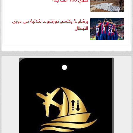
برشلونة يكتسح دورتموند بثلاثية فى دورى
الأبطال