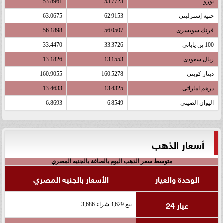
يورو
53.7723
53.8961
جنيه إسترلينى
62.9153
63.0675
فرنك سويسرى
56.0507
56.1898
100 ين يابانى
33.3726
33.4470
ريال سعودى
13.1553
13.1826
دينار كويتى
160.5278
160.9055
درهم اماراتى
13.4325
13.4633
اليوان الصينى
6.8549
6.8693
أسعار الذهب
متوسط سعر الذهب اليوم بالصاغة بالجنيه المصري
الوحدة والعيار
الأسعار بالجنيه المصري
عيار 24
بيع 3,629 شراء 3,686