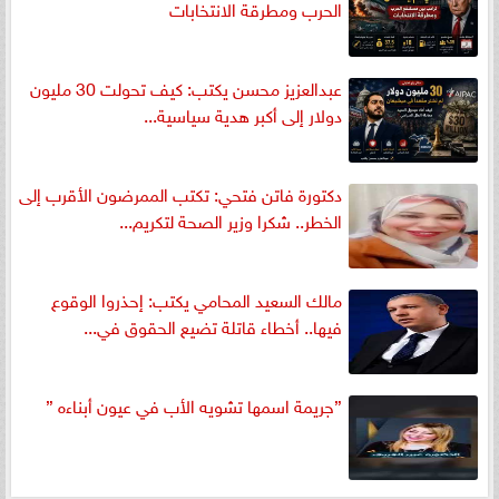
الحرب ومطرقة الانتخابات
عبدالعزيز محسن يكتب: كيف تحولت 30 مليون
دولار إلى أكبر هدية سياسية...
دكتورة فاتن فتحي: تكتب الممرضون الأقرب إلى
الخطر.. شكرا وزير الصحة لتكريم...
مالك السعيد المحامي يكتب: إحذروا الوقوع
فيها.. أخطاء قاتلة تضيع الحقوق في...
”جريمة اسمها تشويه الأب في عيون أبناءه ”