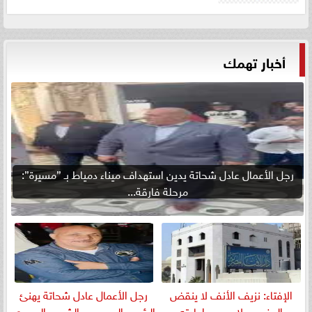
أخبار تهمك
رجل الأعمال عادل شحاتة يدين استهداف ميناء دمياط بـ ”مسيرة”:
مرحلة فارقة...
الإفتاء: نزيف الأنف لا ينقض
رجل الأعمال عادل شحاتة يهنئ
الوضوء ولا يوجب إعادته
الرئيس السيسي والشعب المصري