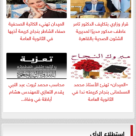
قرار وزاري بتكليف الدكتور تامر
الميدان تهنيء الكاتبة الصحفية
عاطف مدكور مديرًا لمديرية
صفاء الشاطر بنجاج كريمة أخيها
الشئون الصحية بالقاهرة
في الثانوية العامة
«الميدان» تهنئ الأستاذ محمد
​محاسب محمد ثروت عبد النبي
المسلمانى بنجاح كريمته ندا في
يقدم التعازي للمهندس هشام
الثانوية العامة
أباظة في وفاة...
استطلاع الرأي