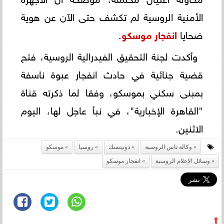
الأمنية الروسية لم تكشف حتى الآن عن هوية
ضحايا
انفجار موسكو
.
وأكدت لجنة التحقيق الفيدرالية الروسية، فتح
قضية جنائية في حادث انفجار عبوة ناسفة
بمبنى سكني بموسكو، وفقا لما ذكرته قناة
"القاهرة الإخبارية"، في نبأ عاجل لها، اليوم
الاثنين.
وكالة تاس الروسية
دونيتسك
روسيا
موسكو
وسائل الإعلام الروسية
انفجار موسكو
⇧