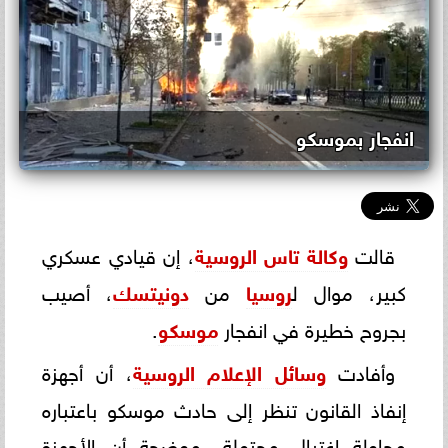
انفجار بموسكو
قالت
وكالة تاس الروسية
، إن قيادي عسكري
كبير، موال ل
روسيا
من
دونيتسك
، أصيب
بجروح خطيرة في انفجار
موسكو
.
وأفادت
وسائل الإعلام الروسية
، أن أجهزة
إنفاذ القانون تنظر إلى حادث موسكو باعتباره
محاولة اغتيال محتملة، موضحة أن الأجهزة