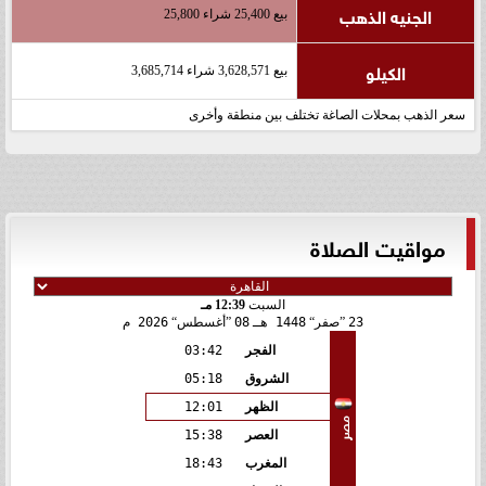
الجنيه الذهب
بيع 25,400 شراء 25,800
الكيلو
بيع 3,628,571 شراء 3,685,714
سعر الذهب بمحلات الصاغة تختلف بين منطقة وأخرى
مواقيت الصلاة
السبت
12:39 مـ
23
صفر
1448 هـ
08
أغسطس
2026 م
الفجر
03:42
الشروق
05:18
الظهر
12:01
مصر
العصر
15:38
المغرب
18:43