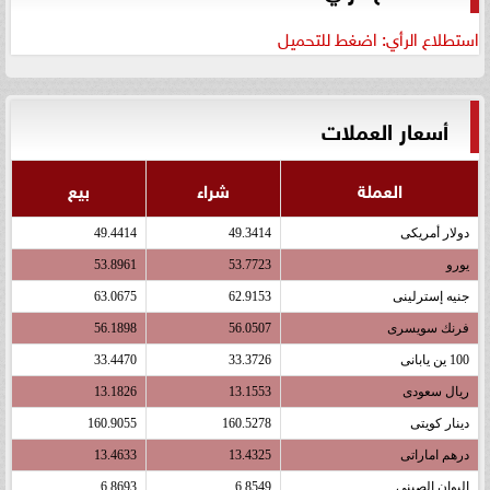
استطلاع الرأي: اضغط للتحميل
أسعار العملات
العملة
شراء
بيع
دولار أمريكى
49.3414
49.4414
يورو
53.7723
53.8961
جنيه إسترلينى
62.9153
63.0675
فرنك سويسرى
56.0507
56.1898
100 ين يابانى
33.3726
33.4470
ريال سعودى
13.1553
13.1826
دينار كويتى
160.5278
160.9055
درهم اماراتى
13.4325
13.4633
اليوان الصينى
6.8549
6.8693