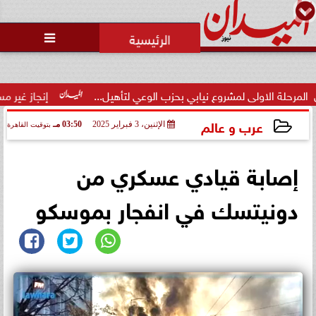

لاولى لمشروع نيابي بحزب الوعي لتأهيل...
إنجاز غير مسبوق.. منت
عرب و عالم
الإثنين، 3 فبراير 2025
03:50 مـ
بتوقيت القاهرة
2025-02-03 15:50:47
إصابة قيادي عسكري من
دونيتسك في انفجار بموسكو