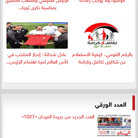
بمناسبة ذكرى ثورة...
بالرقم القومي.. كيفية الاستعلام
عادل شحاتة : إنجاز المنتخب في
عن شكاوى تكافل وكرامة
كأس العالم ثمرة اهتمام الرئيس...
العدد الورقي
العدد الجديد من جريدة الميدان «1027»