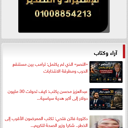
آراء وكتاب
«النصر» الذي لم يكتمل: ترامب بين مستنقع
الحرب ومطرقة الانتخابات
عبدالعزيز محسن يكتب: كيف تحولت 30 مليون
دولار إلى أكبر هدية سياسية...
دكتورة فاتن فتحي: تكتب الممرضون الأقرب إلى
الخطر.. شكرا وزير الصحة لتكريم...