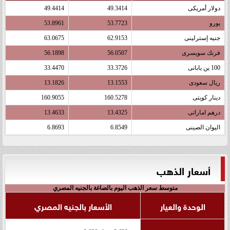
دولار أمريكى
49.3414
49.4414
يورو
53.7723
53.8961
جنيه إسترلينى
62.9153
63.0675
فرنك سويسرى
56.0507
56.1898
100 ين يابانى
33.3726
33.4470
ريال سعودى
13.1553
13.1826
دينار كويتى
160.5278
160.9055
درهم اماراتى
13.4325
13.4633
اليوان الصينى
6.8549
6.8693
أسعار الذهب
متوسط سعر الذهب اليوم بالصاغة بالجنيه المصري
الوحدة والعيار
الأسعار بالجنيه المصري