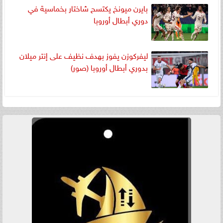
بايرن ميونخ يكتسح شاختار بخماسية في
دوري أبطال أوروبا
ليفركوزن يفوز بهدف نظيف على إنتر ميلان
بدوري أبطال أوروبا (صور)