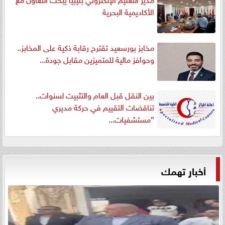
الأكاديمية البحرية
مخابز بورسعيد تقترح رقابة ذكية على المخابز..
وحوافز مالية للمتميزين مقابل جودة...
بين النقل قبل العام والتثبيت لسنوات..
تناقضات التقييم في حركة مديري
”مستشفيات...
أخبار تهمك