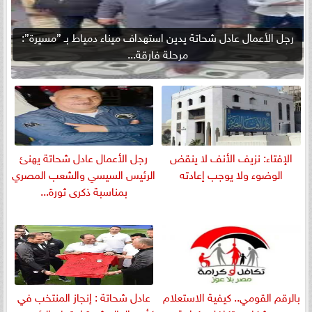
رجل الأعمال عادل شحاتة يدين استهداف ميناء دمياط بـ ”مسيرة”:
مرحلة فارقة...
الإفتاء: نزيف الأنف لا ينقض
رجل الأعمال عادل شحاتة يهنئ
الوضوء ولا يوجب إعادته
الرئيس السيسي والشعب المصري
بمناسبة ذكرى ثورة...
بالرقم القومي.. كيفية الاستعلام
عادل شحاتة : إنجاز المنتخب في