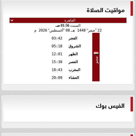
مواقيت الصلاة
السبت
01:56 صـ
22
صفر
1448 هـ
08
أغسطس
2026 م
الفجر
03:42
الشروق
05:18
الظهر
12:01
مصر
العصر
15:38
المغرب
18:43
العشاء
20:09
الفيس بوك