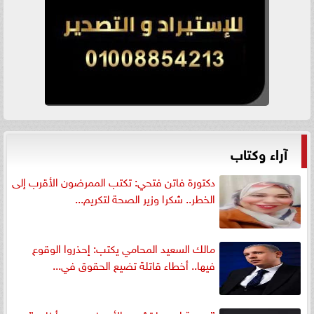
آراء وكتاب
دكتورة فاتن فتحي: تكتب الممرضون الأقرب إلى
الخطر.. شكرا وزير الصحة لتكريم...
مالك السعيد المحامي يكتب: إحذروا الوقوع
فيها.. أخطاء قاتلة تضيع الحقوق في...