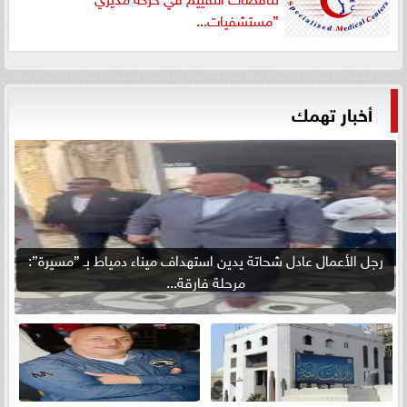
”مستشفيات...
أخبار تهمك
رجل الأعمال عادل شحاتة يدين استهداف ميناء دمياط بـ ”مسيرة”:
مرحلة فارقة...