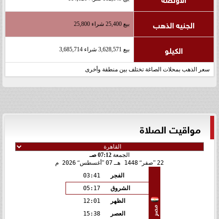
الجنيه الذهب
بيع 25,400 شراء 25,800
الكيلو
بيع 3,628,571 شراء 3,685,714
سعر الذهب بمحلات الصاغة تختلف بين منطقة وأخرى
مواقيت الصلاة
الجمعة
07:12 صـ
22
صفر
1448 هـ
07
أغسطس
2026 م
الفجر
03:41
الشروق
05:17
الظهر
12:01
مصر
العصر
15:38