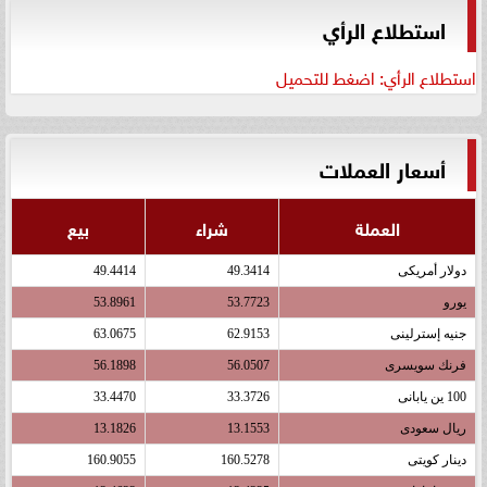
استطلاع الرأي
استطلاع الرأي: اضغط للتحميل
أسعار العملات
العملة
شراء
بيع
دولار أمريكى
49.3414
49.4414
يورو
53.7723
53.8961
جنيه إسترلينى
62.9153
63.0675
فرنك سويسرى
56.0507
56.1898
100 ين يابانى
33.3726
33.4470
ريال سعودى
13.1553
13.1826
دينار كويتى
160.5278
160.9055