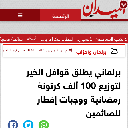
محمد يوسف
رئيس التحرير

حالة غليان في نادي الشيخ زايد:
اتهامات للجنة المؤقتة بـ ”التواطؤ”
وضيا...
 إلى الخطر.. شكرا وزير...
سائحة روسية لـ”مراسي”: الغردقة تجمع
برلمان وأحزاب
الإثنين، 3 مارس 2025
10:40 صـ
بتوقيت القاهرة
2025-03-03 10:40:17
برلماني يطلق قوافل الخير
لتوزيع 100 ألف كرتونة
رمضانية ووجبات إفطار
للصائمين