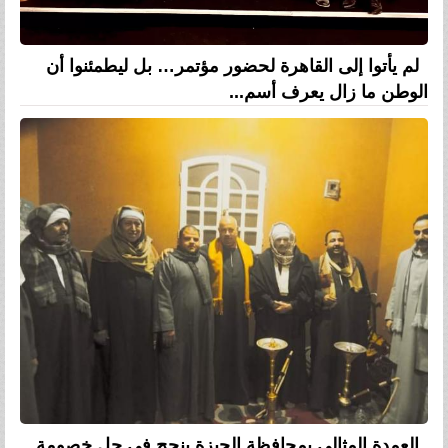
لم يأتوا إلى القاهرة لحضور مؤتمر… بل ليطمئنوا أن
الوطن ما زال يعرف أسم...
العمدة المثالي بمحافظة الجيزة ينجح في حل خصومة