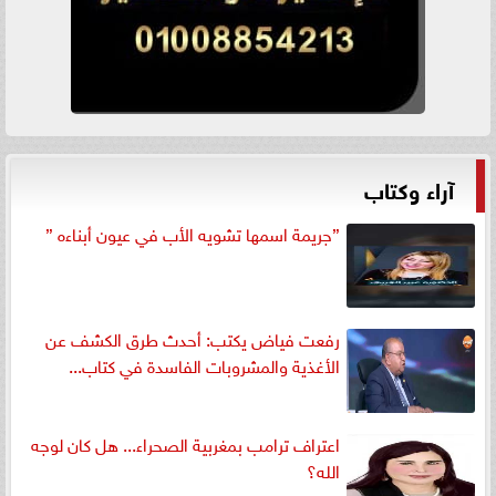
آراء وكتاب
”جريمة اسمها تشويه الأب في عيون أبناءه ”
رفعت فياض يكتب: أحدث طرق الكشف عن
الأغذية والمشروبات الفاسدة في كتاب...
اعتراف ترامب بمغربية الصحراء... هل كان لوجه
الله؟