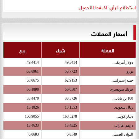
استطلاع الرأي: اضغط للتحميل
أسعار العملات
العملة
شراء
بيع
دولار أمريكى
49.3414
49.4414
يورو
53.7723
53.8961
جنيه إسترلينى
62.9153
63.0675
فرنك سويسرى
56.0507
56.1898
100 ين يابانى
33.3726
33.4470
ريال سعودى
13.1553
13.1826
دينار كويتى
160.5278
160.9055
درهم اماراتى
13.4325
13.4633
اليوان الصينى
6.8549
6.8693