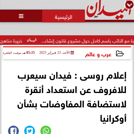

ب باسم كامل حول مشروع قانون إنشاء...
خبيرة مناهج: حداثة تخرج
عرب و عالم
الأحد، 23 فبراير 2025
05:25 مـ
بتوقيت القاهرة
2025-02-23 17:25:18
إعلام روسى : فيدان سيعرب
للافروف عن استعداد أنقرة
لاستضافة المفاوضات بشأن
أوكرانيا