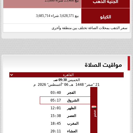
الجنيه الذهب
بيع 25,400 شراء 25,800
الكيلو
بيع 3,628,571 شراء 3,685,714
سعر الذهب بمحلات الصاغة تختلف بين منطقة وأخرى
مواقيت الصلاة
الخميس
09:30 صـ
21
صفر
1448 هـ
06
أغسطس
2026 م
الفجر
03:40
الشروق
05:17
الظهر
12:01
مصر
العصر
15:38
المغرب
18:45
العشاء
20:11