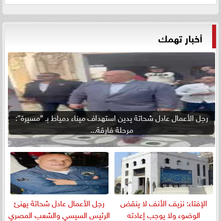
أخبار تهمك
رجل الأعمال عادل شحاتة يدين استهداف ميناء دمياط بـ ”مسيرة”:
مرحلة فارقة...
الإفتاء: نزيف الأنف لا ينقض
رجل الأعمال عادل شحاتة يهنئ
الوضوء ولا يوجب إعادته
الرئيس السيسي والشعب المصري