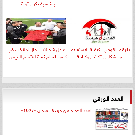
بمناسبة ذكرى ثورة...
بالرقم القومي.. كيفية الاستعلام
عادل شحاتة : إنجاز المنتخب في
عن شكاوى تكافل وكرامة
كأس العالم ثمرة اهتمام الرئيس...
العدد الورقي
العدد الجديد من جريدة الميدان «1027»