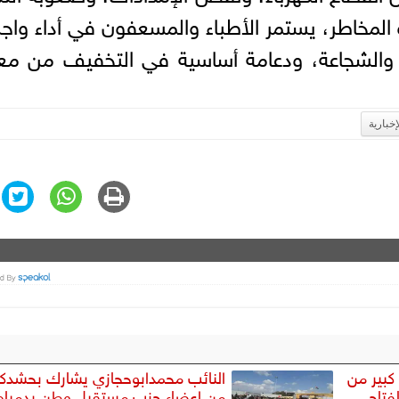
المخاطر، يستمر الأطباء والمسعفون في أداء واج
ة والشجاعة، ودعامة أساسية في التخفيف من معا
إخبارية
كبير من
النائب محمدابوحجازي يشارك بحشدكب
لفتاح
من اعضاء حزب مستقبل وطن بدميا