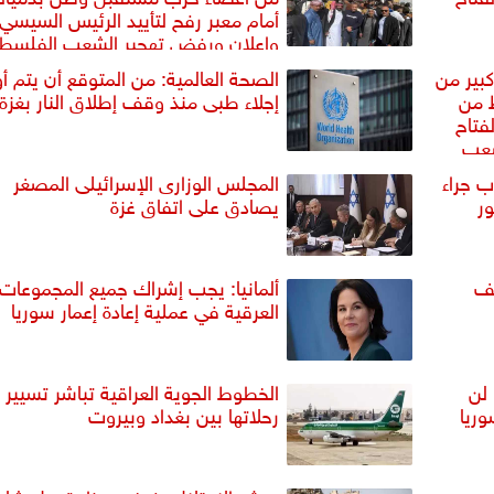
أمام معبر رفح لتأييد الرئيس السيسي
وإعلان ورفض تهجير الشعب الفلسط
بير من
الصحة العالمية: من المتوقع أن يتم أ
 من
إجلاء طبى منذ وقف إطلاق النار بغزة غ
لفتاح
شعب
 جراء
المجلس الوزارى الإسرائيلى المصغر
ر
يصادق على اتفاق غزة
يف
ألمانيا: يجب إشراك جميع المجموعات
العرقية في عملية إعادة إعمار سوريا
 لن
الخطوط الجوية العراقية تباشر تسيير
ريا
رحلاتها بين بغداد وبيروت