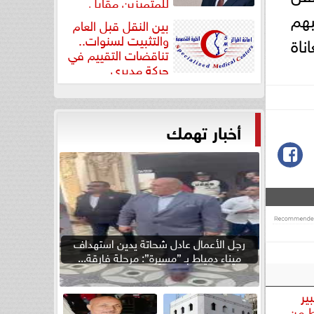
للمتميزين مقابل
بهم
جودة...
بين النقل قبل العام
والتثبيت لسنوات..
ناة
تناقضات التقييم في
حركة مديري
”مستشفيات...
أخبار تهمك
رجل الأعمال عادل شحاتة يدين استهداف
ميناء دمياط بـ ”مسيرة”: مرحلة فارقة...
ير
ط من