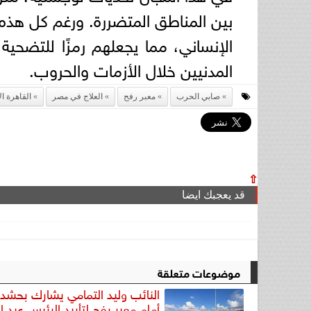
بين المناطق المتضررة. ورغم كل هذه 
الإنساني، مما يجعلهم رمزًا للتضحي
المدنيين خلال الأزمات والحروب.
صابي الحرب
معبر رفح
العلاج في مصر
القاهرة ال
⇧
قد يعجبك ايضا
موضوعات متعلقة
النائب وليد التمامي يشارك بحشد 
أمام معبر رفح لتأييد الرئيس عبد ا