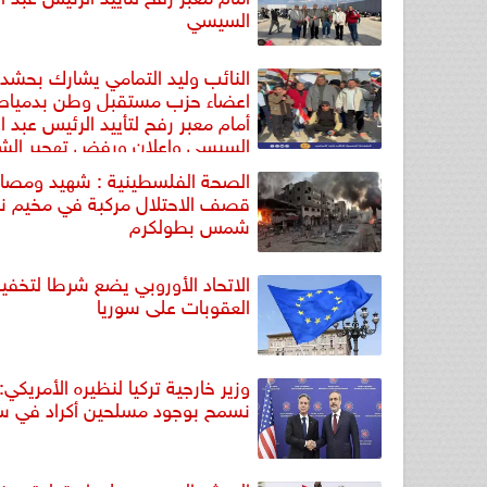
السيسي
النائب وليد التمامي يشارك بحشدك
اعضاء حزب مستقبل وطن بدمياط
أمام معبر رفح لتأييد الرئيس عبد ا
السيسي وإعلان ورفض تهجير ال
الفلسطيني
الصحة الفلسطينية : شهيد ومصاب
قصف الاحتلال مركبة في مخيم نو
شمس بطولكرم
الاتحاد الأوروبي يضع شرطا لتخف
العقوبات على سوريا
وزير خارجية تركيا لنظيره الأمريكي:
نسمح بوجود مسلحين أكراد في سو