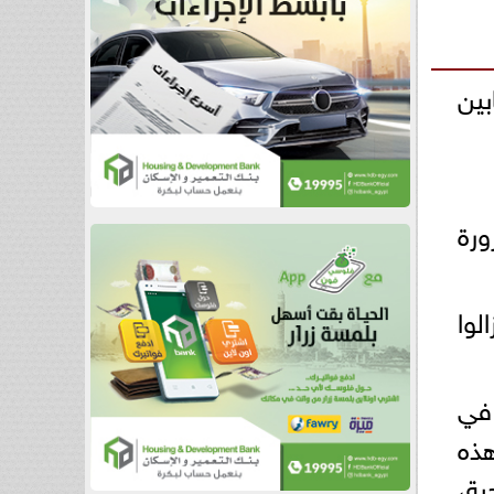
ين
ورة
ني ما زالوا
 في
هذه
ية،