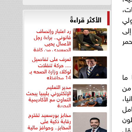
ت،
الأكثر قراءةً
ولي
إلى
رد اعتبار وإنصاف
قانوني.. براءة رجل
حمر
الأعمال يحيى
الصعيدي من كافة
التهم...
تعرف على تفاصيل
.... حركة تنقلات
لوكلاء وزارة الصحه بـ
 ما
14 محافظه
من
مدير التعليم
الإلكتروني بليبيا يبحث
ا،
التعاون مع الأكاديمية
البحرية
امل
مخابز بورسعيد تقترح
لون
رقابة ذكية على
المخابز.. وحوافز مالية
نقل