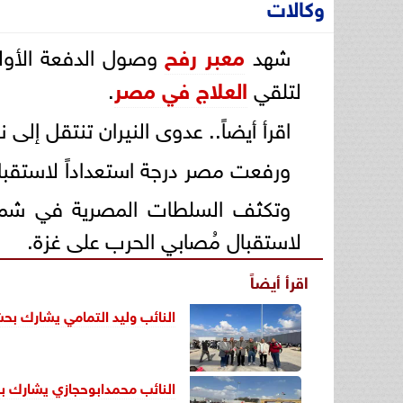
وكالات
شهد
معبر رفح
وصول الدفعة الأول
لتلقي
العلاج في مصر
.
اقرأ أيضاً.. عدوى النيران تنتقل إلى نيويورك.. إصاب
ورفعت مصر درجة استعداداً لاستقبال 50 جريحاً من أجل تلقي العلاج في
وتكثف السلطات المصرية في شمال 
لاستقبال مُصابي الحرب على غزة.
اقرأ أيضاً
النائب وليد التمامي يشارك بحش
النائب محمدابوحجازي يشارك ب