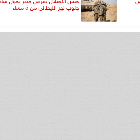
ض
جيش الاحتلال يفرض حظر تجول شامل
جنوب نهر الليطانى من 5 مساء