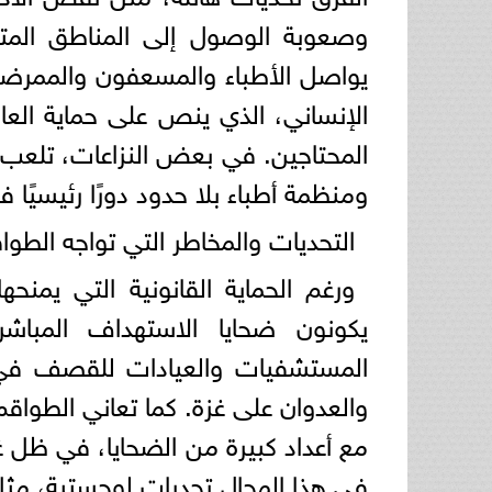
وصعوبة الوصول إلى المناطق المت
يواصل الأطباء والمسعفون والممرضون
الإنساني، الذي ينص على حماية الع
المحتاجين. في بعض النزاعات، تلعب ا
ومنظمة أطباء بلا حدود دورًا رئيسيًا 
التحديات والمخاطر التي تواجه الطوا
ورغم الحماية القانونية التي يمنحها
يكونون ضحايا الاستهداف المبا
المستشفيات والعيادات للقصف في 
والعدوان على غزة. كما تعاني الطواق
مع أعداد كبيرة من الضحايا، في ظل غي
في هذا المجال تحديات لوجستية، مثل