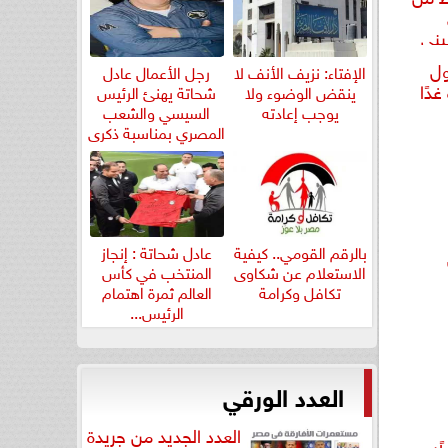
يني
ول
الإفتاء: نزيف الأنف لا
رجل الأعمال عادل
دًا
ينقض الوضوء ولا
شحاتة يهنئ الرئيس
يوجب إعادته
السيسي والشعب
المصري بمناسبة ذكرى
ثورة...
بالرقم القومي.. كيفية
عادل شحاتة : إنجاز
الاستعلام عن شكاوى
المنتخب في كأس
تكافل وكرامة
العالم ثمرة اهتمام
الرئيس...
العدد الورقي
العدد الجديد من جريدة