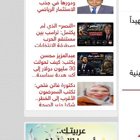
ودورها في جذب
الاستثمار الرياضي
داً
«النصر» الذي لم
يكتمل: ترامب بين
مستنقع الحرب
ومطرقة الانتخابات
عبدالعزيز محسن
يكتب: كيف تحولت
30 مليون دولار إلى
ية
أكبر هدية سياسية...
دكتورة فاتن فتحي:
تكتب الممرضون
الأقرب إلى الخطر..
شكرا وزير الصحة
لتكريم...