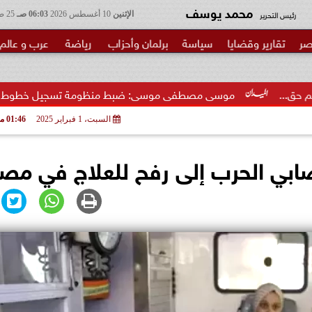
محمد يوسف
رئيس التحرير
الإثنين
10 أغسطس 2026
06:03 صـ
25 صفر 1448
صر
تقارير وقضايا
سياسة
برلمان وأحزاب
رياضة
عرب و عالم
وسى مصطفى موسى: ضبط منظومة تسجيل خطوط المحمول ضرورة لحما
السبت، 1 فبراير 2025
01:46 مـ
ابي الحرب إلى رفح للعلاج في مصر