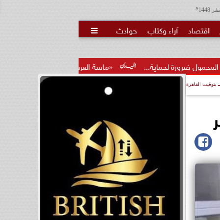
هـ
اقتصاد
آراء وكتاب
حوادث

ية...
«ماسة العرب» تتوج سعاد اللواتية.. مسيرة عمانية جمعت ب
بتوقيت القاهرة