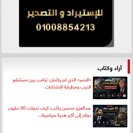
آراء وكتاب
«النصر» الذي لم يكتمل: ترامب بين مستنقع
الحرب ومطرقة الانتخابات
عبدالعزيز محسن يكتب: كيف تحولت 30 مليون
دولار إلى أكبر هدية سياسية...