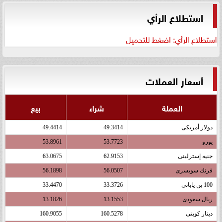
استطلاع الرأي
استطلاع الرأي: اضغط للتحميل
أسعار العملات
العملة
شراء
بيع
دولار أمريكى
49.3414
49.4414
يورو
53.7723
53.8961
جنيه إسترلينى
62.9153
63.0675
فرنك سويسرى
56.0507
56.1898
100 ين يابانى
33.3726
33.4470
ريال سعودى
13.1553
13.1826
دينار كويتى
160.5278
160.9055