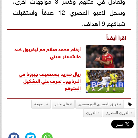
وتعادل في مثلهم وخسر 3 مواجهات أخرى،
وسجل لاعبو المصري 12 هدفاً واستقبلت
شباكهم 9 أهداف.
اقرأ أيضاً
أرقام محمد صلاح مع ليفربول ضد
مانشستر سيتي
ريال مدريد ‏يستضيف جيرونا في
البرنابيو.. تعرف علي التشكيل
المتوقع
فريق المصرى البورسعيدي
علي ماهر
سموحة
الدوري المصري
الدوري