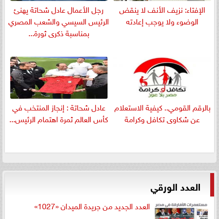
الإفتاء: نزيف الأنف لا ينقض
رجل الأعمال عادل شحاتة يهنئ
الوضوء ولا يوجب إعادته
الرئيس السيسي والشعب المصري
بمناسبة ذكرى ثورة...
بالرقم القومي.. كيفية الاستعلام
عادل شحاتة : إنجاز المنتخب في
عن شكاوى تكافل وكرامة
كأس العالم ثمرة اهتمام الرئيس...
العدد الورقي
العدد الجديد من جريدة الميدان «1027»