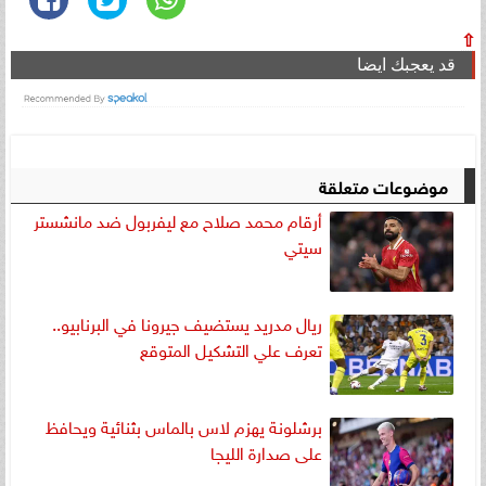
⇧
قد يعجبك ايضا
موضوعات متعلقة
أرقام محمد صلاح مع ليفربول ضد مانشستر
سيتي
ريال مدريد ‏يستضيف جيرونا في البرنابيو..
تعرف علي التشكيل المتوقع
برشلونة يهزم لاس بالماس بثنائية ويحافظ
على صدارة الليجا