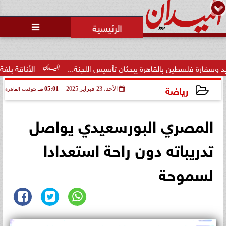
محمد يوسف
رئيس التحرير

لسطين بالقاهرة يبحثان تأسيس اللجنة...
الأناقة بلغة عصرية.. 
رياضة
الأحد، 23 فبراير 2025
05:01 مـ
بتوقيت القاهرة
2025-02-23 17:01:24
المصري البورسعيدي يواصل
تدريباته دون راحة استعدادا
لسموحة