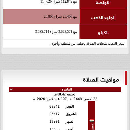
الاونصة
بيع 112,849 شراء 114,626
الجنيه الذهب
بيع 25,400 شراء 25,800
الكيلو
بيع 3,628,571 شراء 3,685,714
سعر الذهب بمحلات الصاغة تختلف بين منطقة وأخرى
مواقيت الصلاة
الجمعة
08:42 مـ
22
صفر
1448 هـ
07
أغسطس
2026 م
الفجر
03:41
الشروق
05:17
الظهر
12:01
مصر
العصر
15:38