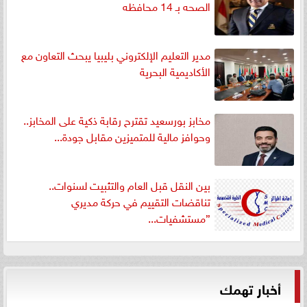
الصحه بـ 14 محافظه
مدير التعليم الإلكتروني بليبيا يبحث التعاون مع
الأكاديمية البحرية
مخابز بورسعيد تقترح رقابة ذكية على المخابز..
وحوافز مالية للمتميزين مقابل جودة...
بين النقل قبل العام والتثبيت لسنوات..
تناقضات التقييم في حركة مديري
”مستشفيات...
أخبار تهمك