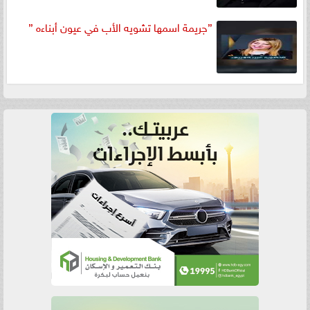
”جريمة اسمها تشويه الأب في عيون أبناءه ”