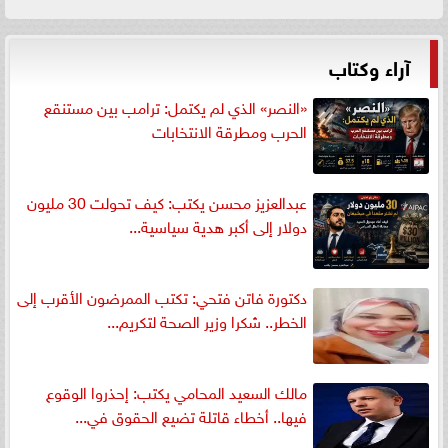
آراء وكتاب
«النصر» الذي لم يكتمل: ترامب بين مستنقع
الحرب ومطرقة الانتخابات
عبدالعزيز محسن يكتب: كيف تحولت 30 مليون
دولار إلى أكبر هدية سياسية...
دكتورة فاتن فتحي: تكتب الممرضون الأقرب إلى
الخطر.. شكرا وزير الصحة لتكريم...
مالك السعيد المحامي يكتب: إحذروا الوقوع
فيها.. أخطاء قاتلة تضيع الحقوق في...