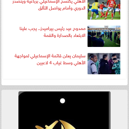
الأهلي يكتسح الإسماعيلي برباعية ويتصدر
الدوري وأمام يواصل التألق
ممدوح عيد رئيس بيراميدز.. يجب علينا
الابتعاد بالصدارة والقمة
سليمان يعلن قائمة الإسماعيلي لمواجهة
الأهلي وسط غياب 4 لاعبين