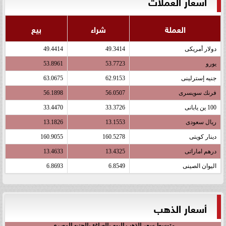
أسعار العملات
العملة
شراء
بيع
دولار أمريكى
49.3414
49.4414
يورو
53.7723
53.8961
جنيه إسترلينى
62.9153
63.0675
فرنك سويسرى
56.0507
56.1898
100 ين يابانى
33.3726
33.4470
ريال سعودى
13.1553
13.1826
دينار كويتى
160.5278
160.9055
درهم اماراتى
13.4325
13.4633
اليوان الصينى
6.8549
6.8693
أسعار الذهب
متوسط سعر الذهب اليوم بالصاغة بالجنيه المصري