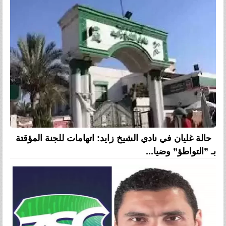
حالة غليان في نادي الشيخ زايد: اتهامات للجنة المؤقتة
بـ ”التواطؤ” وضيا...