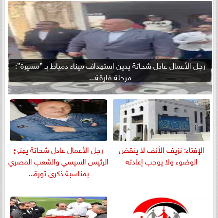
رجل الأعمال عادل شحاتة يدين استهداف ميناء دمياط بـ ”مسيرة”:
مرحلة فارقة...
الإفتاء: نزيف الأنف لا ينقض
رجل الأعمال عادل شحاتة يهنئ
الوضوء ولا يوجب إعادته
الرئيس السيسي والشعب المصري
بمناسبة ذكرى ثورة...