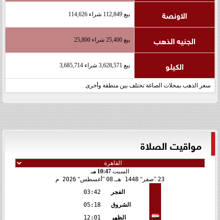
الاونصة
بيع 112,849 شراء 114,626
الجنيه الذهب
بيع 25,400 شراء 25,800
الكيلو
بيع 3,628,571 شراء 3,685,714
سعر الذهب بمحلات الصاغة تختلف بين منطقة وأخرى
مواقيت الصلاة
السبت
10:47 مـ
23
صفر
1448 هـ
08
أغسطس
2026 م
الفجر
03:42
الشروق
05:18
الظهر
12:01