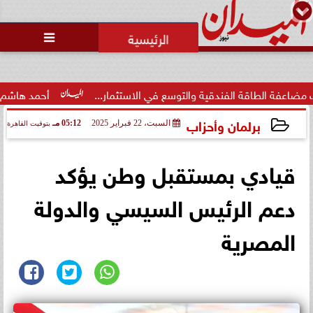
محمد يوسف
رئيس التحرير

رئيس منيا القمح بالشرقية: تبذل
جهوداً مكثفة لتحسين الخدمات
العامة لكسب...
 والتوسع في الاستثمار...
أحمد هاشم: الإعلام مُطالب بتطهير 
برلمان وأحزاب
السبت، 22 فبراير 2025
05:12 مـ
بتوقيت القاهرة
2025-02-22 17:12:19
قيادي بمستقبل وطن يؤكد
دعم الرئيس السيسي والدولة
المصرية