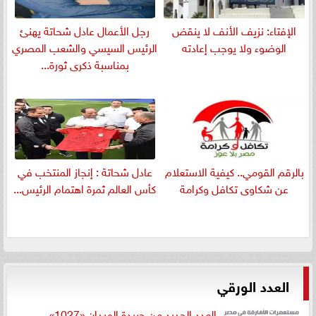
الإفتاء: نزيف الأنف لا ينقض
رجل الأعمال عادل شحاتة يهنئ
الوضوء ولا يوجب إعادته
الرئيس السيسي والشعب المصري
بمناسبة ذكرى ثورة...
بالرقم القومي.. كيفية الاستعلام
عادل شحاتة : إنجاز المنتخب في
عن شكاوى تكافل وكرامة
كأس العالم ثمرة اهتمام الرئيس...
العدد الورقي
العدد الجديد من جريدة الميدان «1027»