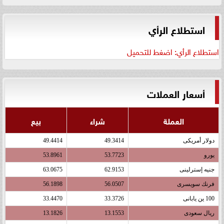
استطلاع الرأي
استطلاع الرأي: اضغط للتحميل
أسعار العملات
العملة
شراء
بيع
دولار أمريكى
49.3414
49.4414
يورو
53.7723
53.8961
جنيه إسترلينى
62.9153
63.0675
فرنك سويسرى
56.0507
56.1898
100 ين يابانى
33.3726
33.4470
ريال سعودى
13.1553
13.1826