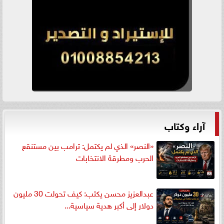
آراء وكتاب
«النصر» الذي لم يكتمل: ترامب بين مستنقع
الحرب ومطرقة الانتخابات
عبدالعزيز محسن يكتب: كيف تحولت 30 مليون
دولار إلى أكبر هدية سياسية...