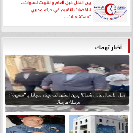
بين النقل قبل العام والتثبيت لسنوات..
تناقضات التقييم في حركة مديري
”مستشفيات...
أخبار تهمك
رجل الأعمال عادل شحاتة يدين استهداف ميناء دمياط بـ ”مسيرة”:
مرحلة فارقة...