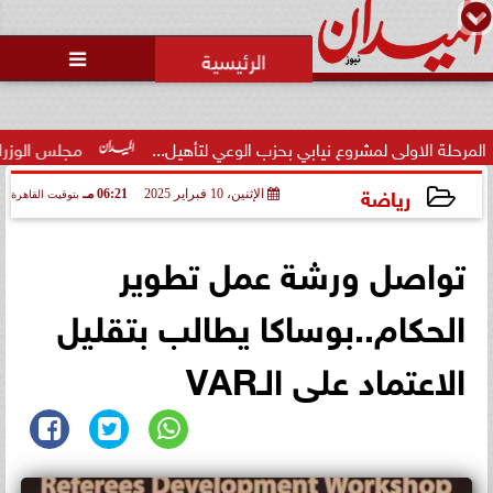
محمد يوسف
رئيس التحرير

ولى لمشروع نيابي بحزب الوعي لتأهيل...
مجلس الوزراء يوافق على 
رياضة
الإثنين، 10 فبراير 2025
06:21 مـ
بتوقيت القاهرة
2025-02-10 18:21:26
تواصل ورشة عمل تطوير
الحكام..بوساكا يطالب بتقليل
الاعتماد على الـVAR