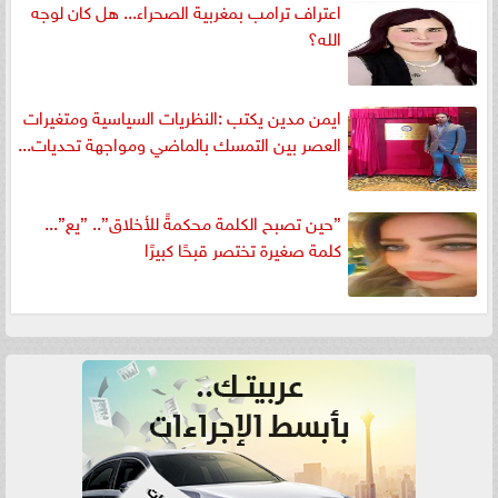
اعتراف ترامب بمغربية الصحراء... هل كان لوجه
الله؟
ايمن مدين يكتب :النظريات السياسية ومتغيرات
العصر بين التمسك بالماضي ومواجهة تحديات...
”حين تصبح الكلمة محكمةً للأخلاق”.. ”يع”...
كلمة صغيرة تختصر قبحًا كبيرًا