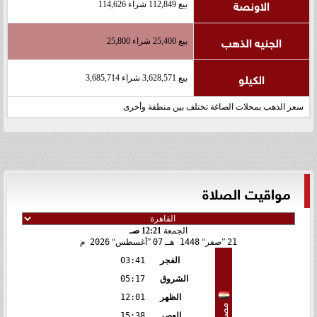
الاونصة
بيع 112,849 شراء 114,626
الجنيه الذهب
بيع 25,400 شراء 25,800
الكيلو
بيع 3,628,571 شراء 3,685,714
سعر الذهب بمحلات الصاغة تختلف بين منطقة وأخرى
مواقيت الصلاة
الجمعة
12:21 صـ
21
صفر
1448 هـ
07
أغسطس
2026 م
الفجر
03:41
الشروق
05:17
الظهر
12:01
مصر
العصر
15:38