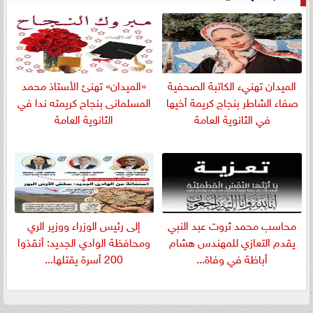
الميدان تهنيء الكاتبة الصحفية
«الميدان» تهنئ الأستاذ محمد
صفاء الشاطر بنجاج كريمة أخيها
المسلمانى بنجاح كريمته ندا في
في الثانوية العامة
الثانوية العامة
​محاسب محمد ثروت عبد النبي
إلى رئيس الوزراء ووزير الري
يقدم التعازي للمهندس هشام
ومحافظة الوادي الجديد: أنقذوا
أباظة في وفاة...
200 أسرة يقتلها...