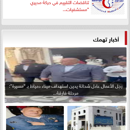
تناقضات التقييم في حركة مديري
”مستشفيات...
أخبار تهمك
رجل الأعمال عادل شحاتة يدين استهداف ميناء دمياط بـ ”مسيرة”:
مرحلة فارقة...