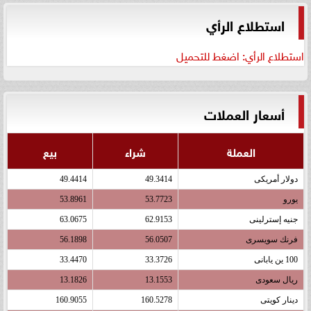
استطلاع الرأي
استطلاع الرأي: اضغط للتحميل
أسعار العملات
العملة
شراء
بيع
دولار أمريكى
49.3414
49.4414
يورو
53.7723
53.8961
جنيه إسترلينى
62.9153
63.0675
فرنك سويسرى
56.0507
56.1898
100 ين يابانى
33.3726
33.4470
ريال سعودى
13.1553
13.1826
دينار كويتى
160.5278
160.9055