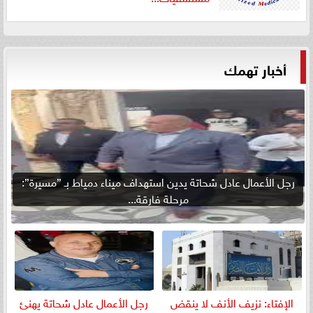
أخبار تهمك
رجل الأعمال عادل شحاتة يدين استهداف ميناء دمياط بـ ”مسيرة”:
مرحلة فارقة...
الإفتاء: نزيف الأنف لا ينقض
رجل الأعمال عادل شحاتة يهنئ