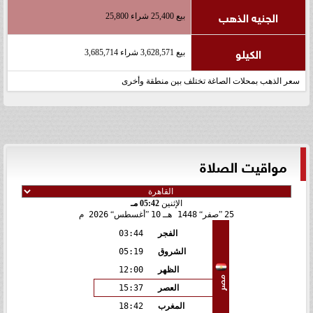
الجنيه الذهب
بيع 25,400 شراء 25,800
الكيلو
بيع 3,628,571 شراء 3,685,714
سعر الذهب بمحلات الصاغة تختلف بين منطقة وأخرى
مواقيت الصلاة
الإثنين
05:42 مـ
25
صفر
1448 هـ
10
أغسطس
2026 م
الفجر
03:44
الشروق
05:19
الظهر
12:00
مصر
العصر
15:37
المغرب
18:42