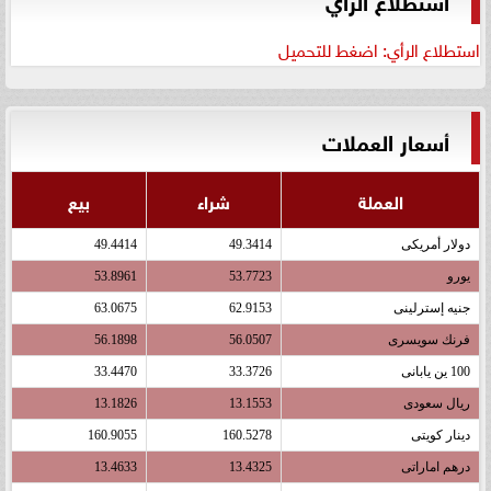
استطلاع الرأي: اضغط للتحميل
أسعار العملات
العملة
شراء
بيع
دولار أمريكى
49.3414
49.4414
يورو
53.7723
53.8961
جنيه إسترلينى
62.9153
63.0675
فرنك سويسرى
56.0507
56.1898
100 ين يابانى
33.3726
33.4470
ريال سعودى
13.1553
13.1826
دينار كويتى
160.5278
160.9055
درهم اماراتى
13.4325
13.4633