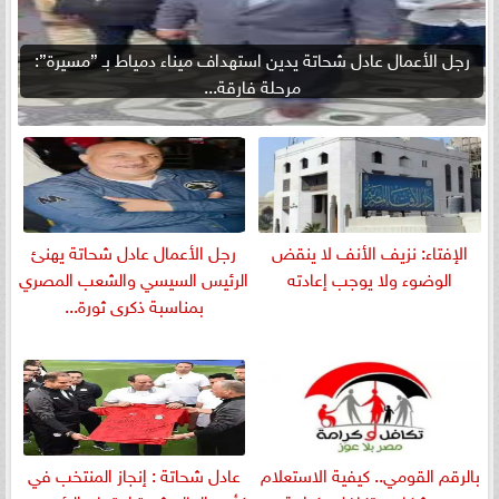
رجل الأعمال عادل شحاتة يدين استهداف ميناء دمياط بـ ”مسيرة”:
مرحلة فارقة...
الإفتاء: نزيف الأنف لا ينقض
رجل الأعمال عادل شحاتة يهنئ
الوضوء ولا يوجب إعادته
الرئيس السيسي والشعب المصري
بمناسبة ذكرى ثورة...
بالرقم القومي.. كيفية الاستعلام
عادل شحاتة : إنجاز المنتخب في