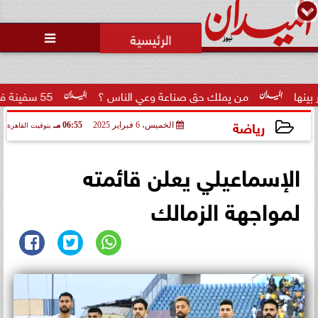

من يملك حق صناعة وعي الناس ؟
55 سفينة في مرمى الرقابة الأمريكية..  سنتكوم  تعزز...
رياضة
الخميس، 6 فبراير 2025
06:55 مـ
بتوقيت القاهرة
2025-02-06 18:55:14
الإسماعيلي يعلن قائمته
لمواجهة الزمالك