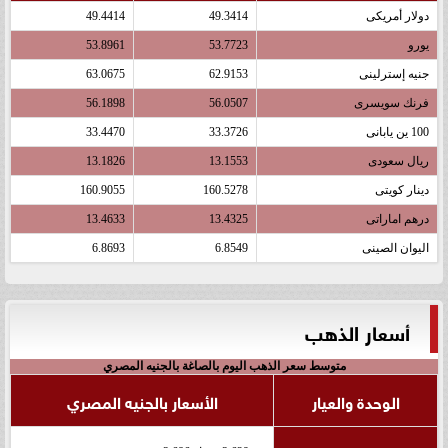
دولار أمريكى
49.3414
49.4414
يورو
53.7723
53.8961
جنيه إسترلينى
62.9153
63.0675
فرنك سويسرى
56.0507
56.1898
100 ين يابانى
33.3726
33.4470
ريال سعودى
13.1553
13.1826
دينار كويتى
160.5278
160.9055
درهم اماراتى
13.4325
13.4633
اليوان الصينى
6.8549
6.8693
أسعار الذهب
متوسط سعر الذهب اليوم بالصاغة بالجنيه المصري
الوحدة والعيار
الأسعار بالجنيه المصري