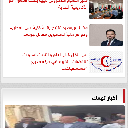
الأكاديمية البحرية
مخابز بورسعيد تقترح رقابة ذكية على المخابز..
وحوافز مالية للمتميزين مقابل جودة...
بين النقل قبل العام والتثبيت لسنوات..
تناقضات التقييم في حركة مديري
”مستشفيات...
أخبار تهمك