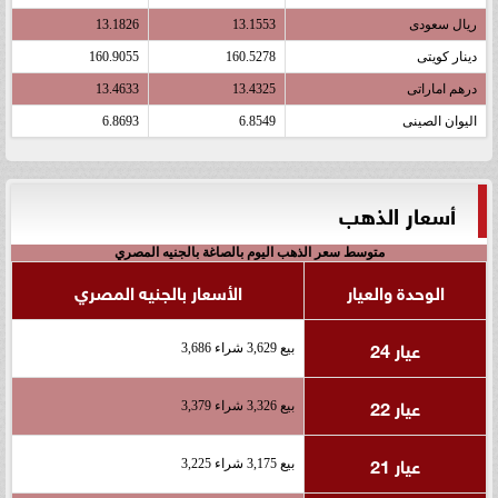
ريال سعودى
13.1553
13.1826
دينار كويتى
160.5278
160.9055
درهم اماراتى
13.4325
13.4633
اليوان الصينى
6.8549
6.8693
أسعار الذهب
متوسط سعر الذهب اليوم بالصاغة بالجنيه المصري
الوحدة والعيار
الأسعار بالجنيه المصري
عيار 24
بيع 3,629 شراء 3,686
عيار 22
بيع 3,326 شراء 3,379
عيار 21
بيع 3,175 شراء 3,225