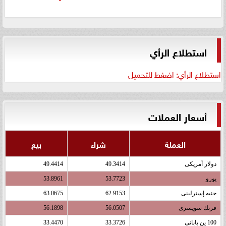
استطلاع الرأي
استطلاع الرأي: اضغط للتحميل
أسعار العملات
العملة
شراء
بيع
دولار أمريكى
49.3414
49.4414
يورو
53.7723
53.8961
جنيه إسترلينى
62.9153
63.0675
فرنك سويسرى
56.0507
56.1898
100 ين يابانى
33.3726
33.4470