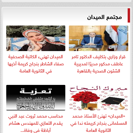
مجتمع الميدان
قرار وزاري بتكليف الدكتور تامر
الميدان تهنيء الكاتبة الصحفية
عاطف مدكور مديرًا لمديرية
صفاء الشاطر بنجاج كريمة أخيها
الشئون الصحية بالقاهرة
في الثانوية العامة
«الميدان» تهنئ الأستاذ محمد
​محاسب محمد ثروت عبد النبي
المسلمانى بنجاح كريمته ندا في
يقدم التعازي للمهندس هشام
الثانوية العامة
أباظة في وفاة...