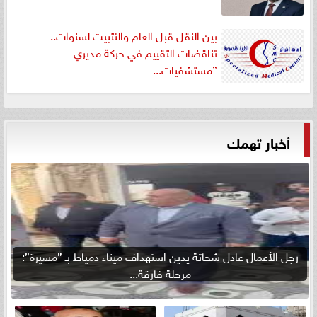
بين النقل قبل العام والتثبيت لسنوات..
تناقضات التقييم في حركة مديري
”مستشفيات...
أخبار تهمك
رجل الأعمال عادل شحاتة يدين استهداف ميناء دمياط بـ ”مسيرة”:
مرحلة فارقة...