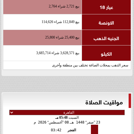
عيار 18
بيع 2,721 شراء 2,764
الاونصة
بيع 112,849 شراء 114,626
الجنيه الذهب
بيع 25,400 شراء 25,800
الكيلو
بيع 3,628,571 شراء 3,685,714
سعر الذهب بمحلات الصاغة تختلف بين منطقة وأخرى
مواقيت الصلاة
السبت
05:48 مـ
23
صفر
1448 هـ
08
أغسطس
2026 م
الفجر
03:42