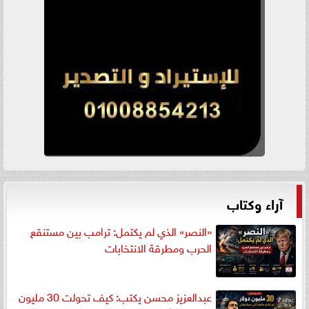
آراء وكتاب
«النصر» الذي لم يكتمل: ترامب بين مستنقع
الحرب ومطرقة الانتخابات
عبدالعزيز محسن يكتب: كيف تحولت 30 مليون