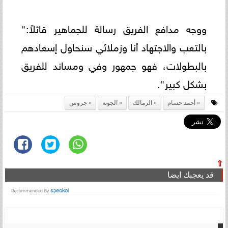
ووجه مدافع الفريق رسالة للجماهير قائلاً:"
بالتعب والاجتهاد أنا وزملائي سنحاول إسعادهم
بالبطولات، فهو جمهور وفي ومساند للفريق
بشكل كبير".
أحمد حسام
الزمالك
الجونة
جروس
⇧
قد يعجبك ايضا