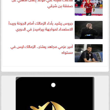
صفقة بن شرقي
جروس يشيد بأداء الزمالك أمام الجونة ويبدأ
الاستعداد لمواجهة بيراميدز في الدوري
أمير عزمي مجاهد يعتذر.. الزمالك ليس في
مستواه