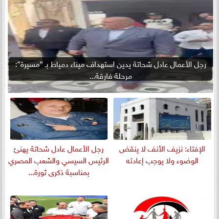
رجل الأعمال عادل شحاتة يدين استهداف ميناء دمياط بـ ”مسيرة”:
مرحلة فارقة...
الإفتاء: نزيف الأنف لا ينقض
رجل الأعمال عادل شحاتة يهنئ
الوضوء ولا يوجب إعادته
الرئيس السيسي والشعب المصري
بمناسبة ذكرى ثورة...