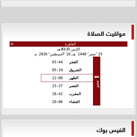
مواقيت الصلاة
الإثنين
03:33 مـ
25
صفر
1448 هـ
10
أغسطس
2026 م
الفجر
03:44
الشروق
05:19
الظهر
12:00
مصر
العصر
15:37
المغرب
18:42
العشاء
20:06
الفيس بوك