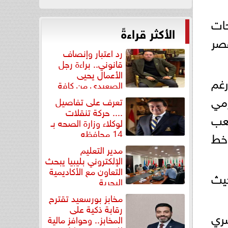
حات
الأكثر قراءةً
صر
رد اعتبار وإنصاف
قانوني.. براءة رجل
الأعمال يحيى
رغم
الصعيدي من كافة
التهم...
رمي
تعرف على تفاصيل
.... حركة تنقلات
لعب
لوكلاء وزارة الصحه بـ
14 محافظه
خط
مدير التعليم
الإلكتروني بليبيا يبحث
التعاون مع الأكاديمية
حيث
البحرية
مخابز بورسعيد تقترح
رقابة ذكية على
صري
المخابز.. وحوافز مالية