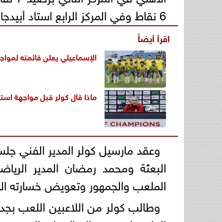
6 نقاط وفي المركز الرابع استاد أبيدجان بنقطة واحدة.
اقرأ أيضاً
الإسماعيلي يعلن قائمته لمواجه
ماذا قال كولر قبل مواجهة استا
وعقد مارسيل كولر المدير الفني ج
البعثة ومحمد رمضان المدير الرياض
الملعب والجمهور وتعويض خسارته الأ
وطالب كولر من اللاعبين اللعب بجدية