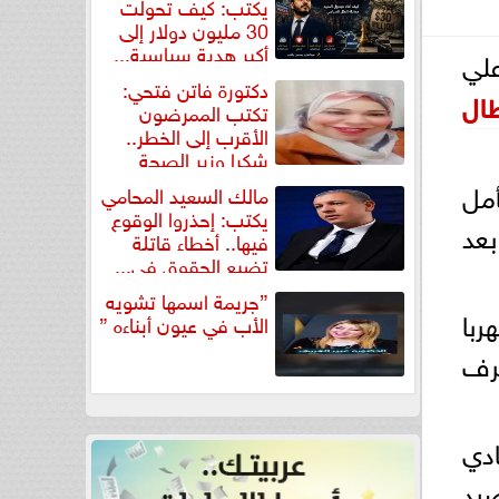
يكتب: كيف تحولت
30 مليون دولار إلى
أكبر هدية سياسية...
لي
دكتورة فاتن فتحي:
ال
تكتب الممرضون
الأقرب إلى الخطر..
شكرا وزير الصحة
لتكريم...
أمل
مالك السعيد المحامي
يكتب: إحذروا الوقوع
بعد
فيها.. أخطاء قاتلة
تضيع الحقوق في...
”جريمة اسمها تشويه
ربا
الأب في عيون أبناءه ”
شرف
 نقاط يليه النادي
برصيد