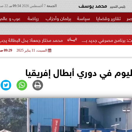
محمد يوسف
رئيس التحرير
الجمعة
7 أغسطس 2026
09:54 مـ
22 صفر 1448
صر
تقارير وقضايا
سياسة
برلمان وأحزاب
رياضة
عرب و عالم
ديد بـ...
محمد مختار جمعة: بدل البطالة يجب ألا يتحول لمنحة م
السبت، 11 يناير 2025
09:29 صـ
ليوم في دوري أبطال إفريقيا