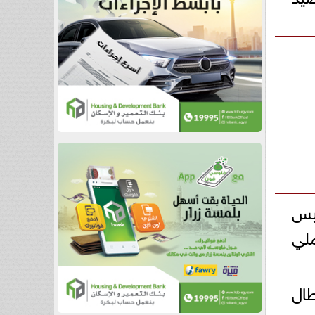
ئيس
ملي
طال