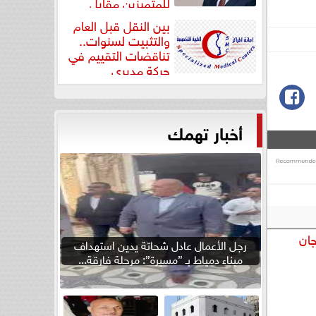
للمتميزين مقابل
جودة...
بين النقل قبل العام
والتثبيت لسنوات..
تناقضات التقييم في
حركة مديري
”مستشفيات...
أخبار تهمك
جان
رجل الأعمال عادل شحاتة يدين استهداف
ميناء دمياط بـ ”مسيرة”: مرحلة فارقة...