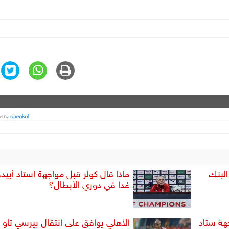
البنك
ماذا قال كولر قبل مواجهة استاد أبيد
غدا في دوري الأبطال؟
هة ستاد
الأهلي يوافق على انتقال بيرسي تاو