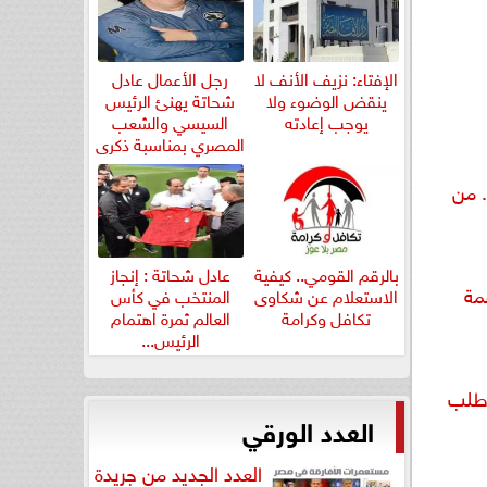
الإفتاء: نزيف الأنف لا
رجل الأعمال عادل
ينقض الوضوء ولا
شحاتة يهنئ الرئيس
يوجب إعادته
السيسي والشعب
المصري بمناسبة ذكرى
ثورة...
. من
بالرقم القومي.. كيفية
عادل شحاتة : إنجاز
مة
الاستعلام عن شكاوى
المنتخب في كأس
تكافل وكرامة
العالم ثمرة اهتمام
الرئيس...
وطلب
العدد الورقي
العدد الجديد من جريدة