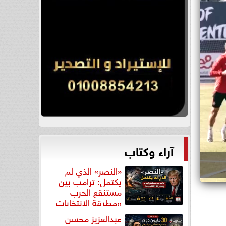
آراء وكتاب
«النصر» الذي لم
يكتمل: ترامب بين
مستنقع الحرب
ومطرقة الانتخابات
عبدالعزيز محسن