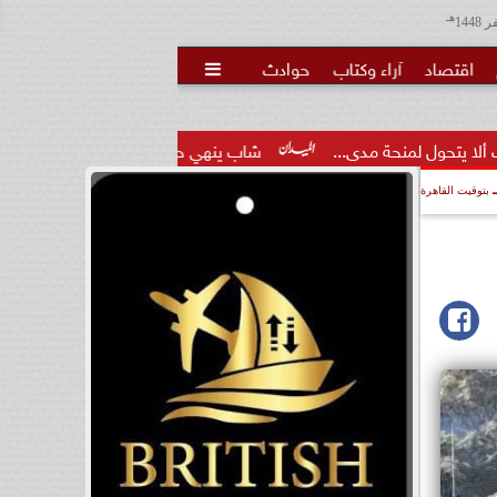
هـ
اقتصاد
آراء وكتاب
حوادث

دى...
شاب ينهي حياة عمه بطعنات نافذة بسبب خلافات الميراث
بتوقيت القاهرة