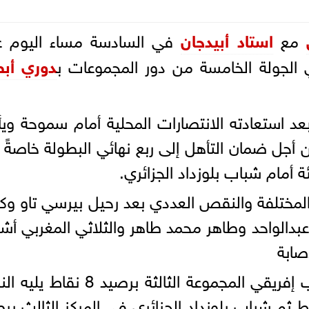
مع
استاد أبيدجان
في السادسة مساء اليوم ع
لجولة الخامسة من دور المجموعات ب
دوري أبط
 بعد استعادته الانتصارات المحلية أمام سموحة وي
ل ضمان التأهل إلى ربع نهائي البطولة خاصةً 
ة أمام شباب بلوزداد الجزائري.
المختلفة والنقص العددي بعد رحيل بيرسي تاو وكه
عبدالواحد وطاهر محمد طاهر والثلاثي المغربي أ
صابة
يتصدر فريق أورلاندو بايرتس الجنوب إفريقي المجموعة الثالثة برصيد 8
 في المركز الثاني برصيد 7 نقاط ثم شباب بلوزداد الجزائري في المركز الثالث 