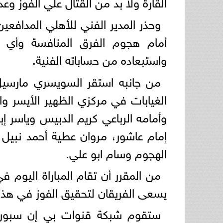
القارة ولا بد من القتال علي الفوز و
وحذر المدير الفني للأهلي المدافعي
أمام هجوم الفرق المنافسة وأي ت
واستبعاده من حساباته الفنية.
من جانبه استقر السويسري مارسيل 
الغيابات في مركزي الظهير الأيسر و
وأمامه الرباعي كريم الدبيس وياسر 
إمام عاشور، مروان عطية أحمد نب
الهجوم وسام ابو علي.
من المقرر أن تقام المباراة اليوم 
يسعى الفريقان لتحقيق الفوز في هذه 
ستقوم شبكة قنوات بي إن سبورت بن