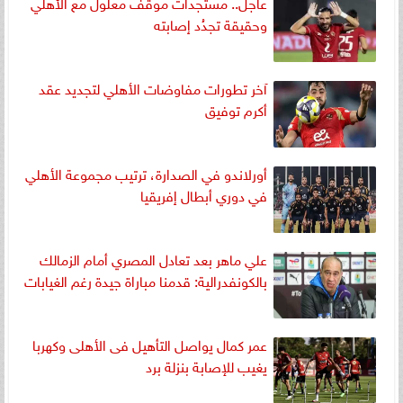
عاجل.. مستجدات موقف معلول مع الأهلي
وحقيقة تجدُد إصابته
آخر تطورات مفاوضات الأهلي لتجديد عقد
أكرم توفيق
أورلاندو في الصدارة، ترتيب مجموعة الأهلي
في دوري أبطال إفريقيا
علي ماهر بعد تعادل المصري أمام الزمالك
بالكونفدرالية: قدمنا مباراة جيدة رغم الغيابات
عمر كمال يواصل التأهيل فى الأهلى وكهربا
يغيب للإصابة بنزلة برد