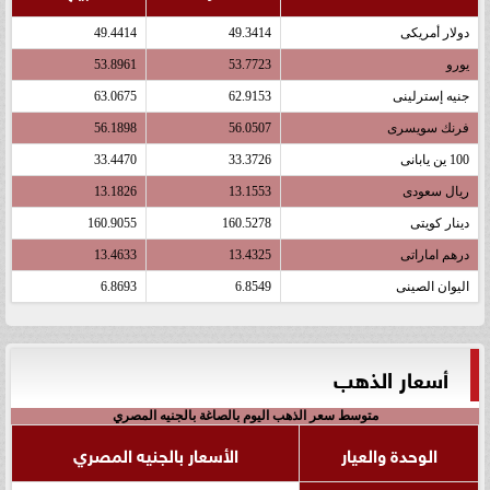
دولار أمريكى
49.3414
49.4414
يورو
53.7723
53.8961
جنيه إسترلينى
62.9153
63.0675
فرنك سويسرى
56.0507
56.1898
100 ين يابانى
33.3726
33.4470
ريال سعودى
13.1553
13.1826
دينار كويتى
160.5278
160.9055
درهم اماراتى
13.4325
13.4633
اليوان الصينى
6.8549
6.8693
أسعار الذهب
متوسط سعر الذهب اليوم بالصاغة بالجنيه المصري
الوحدة والعيار
الأسعار بالجنيه المصري