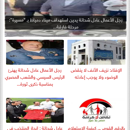
رجل الأعمال عادل شحاتة يدين استهداف ميناء دمياط بـ ”مسيرة”:
مرحلة فارقة...
الإفتاء: نزيف الأنف لا ينقض
رجل الأعمال عادل شحاتة يهنئ
الوضوء ولا يوجب إعادته
الرئيس السيسي والشعب المصري
بمناسبة ذكرى ثورة...
بالرقم القومي.. كيفية الاستعلام
عادل شحاتة : إنجاز المنتخب في