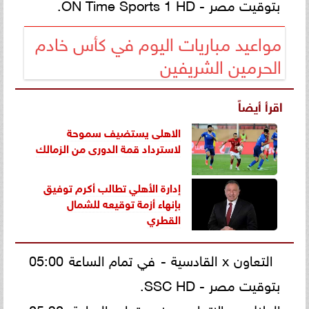
بتوقيت مصر - ON Time Sports 1 HD.
مواعيد مباريات اليوم في كأس خادم
الحرمين الشريفين
اقرأ أيضاً
الاهلى يستضيف سموحة
لاسترداد قمة الدورى من
الزمالك
إدارة الأهلي تطالب أكرم توفيق
بإنهاء أزمة توقيعه للشمال
القطري
التعاون x القادسية - في تمام الساعة 05:00
بتوقيت مصر - SSC HD.
الهلال x الاتحاد - في تمام الساعة 05:30