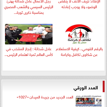
الإفتاء: نزيف الأنف لا ينقض
رجل الأعمال عادل شحاتة يهنئ
الوضوء ولا يوجب إعادته
الرئيس السيسي والشعب المصري
بمناسبة ذكرى ثورة...
بالرقم القومي.. كيفية الاستعلام
عادل شحاتة : إنجاز المنتخب في
عن شكاوى تكافل وكرامة
كأس العالم ثمرة اهتمام الرئيس...
العدد الورقي
العدد الجديد من جريدة الميدان «1027»