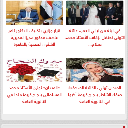
في ليلة من ليالي العمر.. عائلة
قرار وزاري بتكليف الدكتور تامر
التونى تحتفل بزفاف الأستاذ محمد
عاطف مدكور مديرًا لمديرية
صلاح...
الشئون الصحية بالقاهرة
الميدان تهنيء الكاتبة الصحفية
«الميدان» تهنئ الأستاذ محمد
صفاء الشاطر بنجاج كريمة أخيها
المسلمانى بنجاح كريمته ندا في
في الثانوية العامة
الثانوية العامة