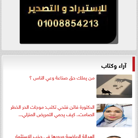
آراء وكتاب
من يملك حق صناعة وعي الناس ؟
الدكتورة فاتن فتحي تكتب: موجات الحر الخطر
الصامت.. كيف يحمي التمريض المنزلي...
العدالة الرياضية ودورها في جذب الاستثمار