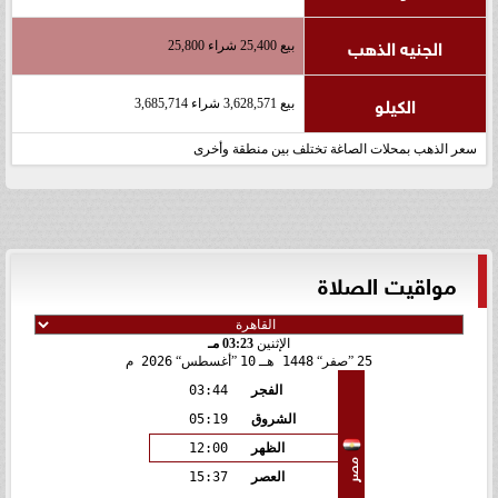
الجنيه الذهب
بيع 25,400 شراء 25,800
الكيلو
بيع 3,628,571 شراء 3,685,714
سعر الذهب بمحلات الصاغة تختلف بين منطقة وأخرى
مواقيت الصلاة
الإثنين
03:23 مـ
25
صفر
1448 هـ
10
أغسطس
2026 م
الفجر
03:44
الشروق
05:19
الظهر
12:00
مصر
العصر
15:37