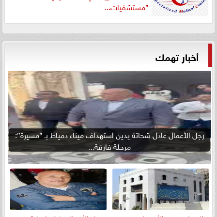
”مستشفيات...
أخبار تهمك
رجل الأعمال عادل شحاتة يدين استهداف ميناء دمياط بـ ”مسيرة”:
مرحلة فارقة...