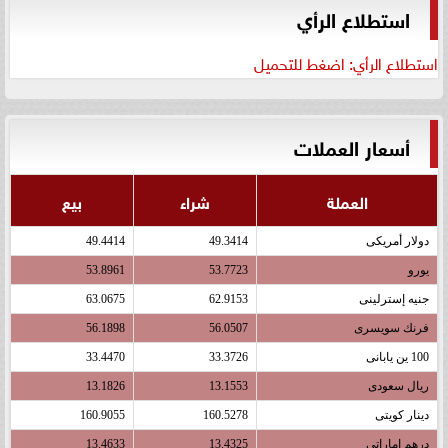
استطلاع الرأي
استطلاع الرأي: اضغط للتحميل
أسعار العملات
العملة
شراء
بيع
دولار أمريكى
49.3414
49.4414
يورو
53.7723
53.8961
جنيه إسترلينى
62.9153
63.0675
فرنك سويسرى
56.0507
56.1898
100 ين يابانى
33.3726
33.4470
ريال سعودى
13.1553
13.1826
دينار كويتى
160.5278
160.9055
درهم اماراتى
13.4325
13.4633