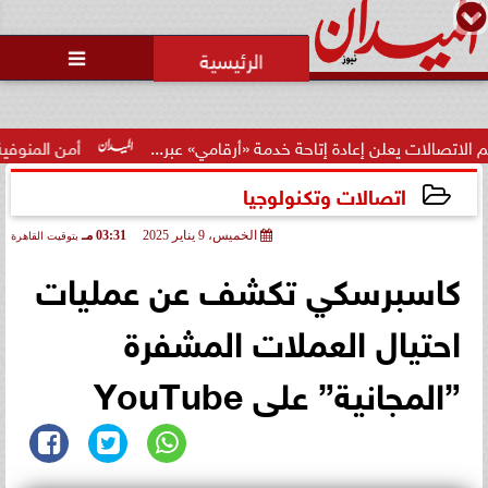
محمد يوسف
رئيس التحرير

 يعلن إعادة إتاحة خدمة «أرقامي» عبر...
أمن المنوفية يكشف م
اتصالات وتكنولوجيا
الخميس، 9 يناير 2025
03:31 مـ
بتوقيت القاهرة
2025-01-09 15:31:10
كاسبرسكي تكشف عن عمليات
احتيال العملات المشفرة
”المجانية” على YouTube