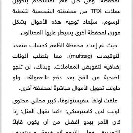
عملات TRX من محفظته الشخصية لتغطية
الرسوم، سيُعاد توجيه هذه الأموال بشكل
فوري لمحفظة أخرى يسيطر عليها المحتالون.
حيث تم إعداد محفظة الطُعم كحساب متعدد
التوقيعات (multisig)، مما يتطلب أذونات
إضافية لتفويض المعاملات. وبذلك، لن تنجو
الضحية من الفخ بعد دفع «العمولة»، ولو
حاولت تحويل الأموال مباشرةً لمحفظة أخرى.
علقت أولغا سفيستونوفا، كبير محللي محتوى
الويب لدى كاسبرسكي: «كما يقول المثل: إذا
كان الأمر يبدو أفضل من أن يكون قابلاً
للتصديق، فعلى الأرجح أنه خدعة. ويستهدف