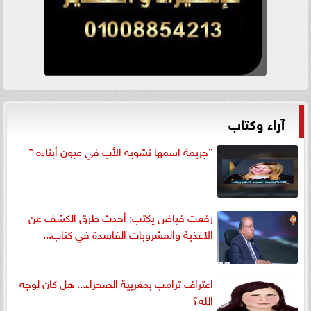
آراء وكتاب
”جريمة اسمها تشويه الأب في عيون أبناءه ”
رفعت فياض يكتب: أحدث طرق الكشف عن
الأغذية والمشروبات الفاسدة في كتاب...
اعتراف ترامب بمغربية الصحراء... هل كان لوجه
الله؟