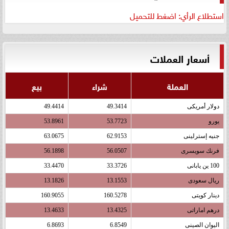
استطلاع الرأي: اضغط للتحميل
أسعار العملات
العملة
شراء
بيع
دولار أمريكى
49.3414
49.4414
يورو
53.7723
53.8961
جنيه إسترلينى
62.9153
63.0675
فرنك سويسرى
56.0507
56.1898
100 ين يابانى
33.3726
33.4470
ريال سعودى
13.1553
13.1826
دينار كويتى
160.5278
160.9055
درهم اماراتى
13.4325
13.4633
اليوان الصينى
6.8549
6.8693