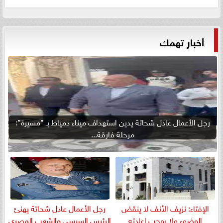
أخبار تهمك
رجل الأعمال عادل شحاتة يدين استهداف ميناء دمياط بـ ”مسيرة”:
مرحلة فارقة...
الإفتاء: نزيف الأنف لا ينقض
رجل الأعمال عادل شحاتة يهنئ
الوضوء ولا يوجب إعادته
الرئيس السيسي والشعب المصري