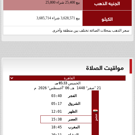
الجنيه الذهب
بيع 25,400 شراء 25,800
الكيلو
بيع 3,628,571 شراء 3,685,714
سعر الذهب بمحلات الصاغة تختلف بين منطقة وأخرى
مواقيت الصلاة
الخميس
05:33 مـ
21
صفر
1448 هـ
06
أغسطس
2026 م
الفجر
03:40
الشروق
05:17
الظهر
12:01
مصر
العصر
15:38
المغرب
18:45