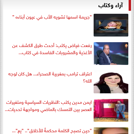
آراء وكتاب
”جريمة اسمها تشويه الأب في عيون أبناءه ”
رفعت فياض يكتب: أحدث طرق الكشف عن
الأغذية والمشروبات الفاسدة في كتاب...
اعتراف ترامب بمغربية الصحراء... هل كان لوجه
الله؟
ايمن مدين يكتب :النظريات السياسية ومتغيرات
العصر بين التمسك بالماضي ومواجهة تحديات...
”حين تصبح الكلمة محكمةً للأخلاق”.. ”يع”...