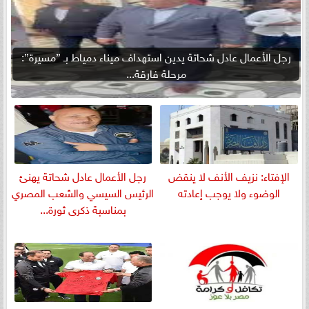
رجل الأعمال عادل شحاتة يدين استهداف ميناء دمياط بـ ”مسيرة”:
مرحلة فارقة...
الإفتاء: نزيف الأنف لا ينقض
رجل الأعمال عادل شحاتة يهنئ
الوضوء ولا يوجب إعادته
الرئيس السيسي والشعب المصري
بمناسبة ذكرى ثورة...