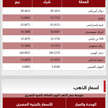
العملة
شراء
بيع
دولار أمريكى
49.3414
49.4414
يورو
53.7723
53.8961
جنيه إسترلينى
62.9153
63.0675
فرنك سويسرى
56.0507
56.1898
100 ين يابانى
33.3726
33.4470
ريال سعودى
13.1553
13.1826
دينار كويتى
160.5278
160.9055
درهم اماراتى
13.4325
13.4633
اليوان الصينى
6.8549
6.8693
أسعار الذهب
متوسط سعر الذهب اليوم بالصاغة بالجنيه المصري
الوحدة والعيار
الأسعار بالجنيه المصري