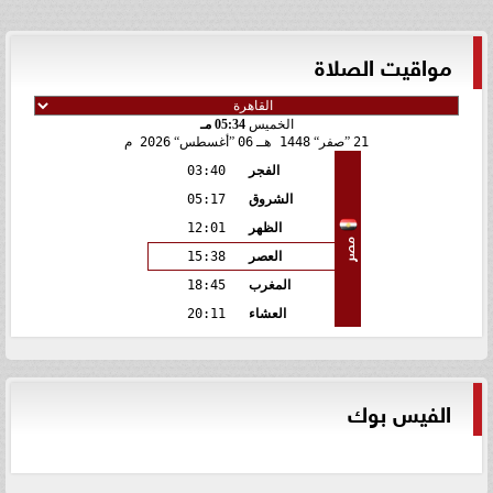
مواقيت الصلاة
الخميس
05:34 مـ
21
صفر
1448 هـ
06
أغسطس
2026 م
الفجر
03:40
الشروق
05:17
الظهر
12:01
مصر
العصر
15:38
المغرب
18:45
العشاء
20:11
الفيس بوك