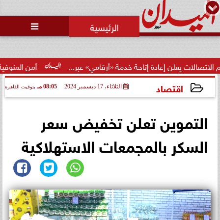
محمد يوسف
رئيس التحرير

يعلن إعادة إتاحة خدمة «أرقامي» عبر...
أمن المنوفية يكشف مل
اقتصاد
الثلاثاء، 17 ديسمبر 2024
08:05 مـ
بتوقيت القاهرة
2024-12-17 20:05:50
التموين تعلن تخفيض سعر
السكر بالمجمعات الاستهلاكية