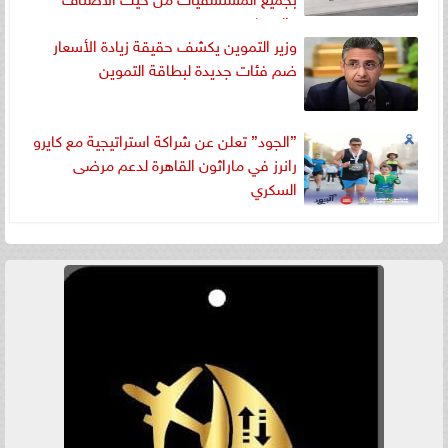
والكميات
وزير التموين يكشف حقيقة زيادة الأسعار
ضم فئات جديدة لبطاقة التموين
”الجود” تعلن عن شراكة استراتيجية مع كايرو
رانرز في ماراثون القاهرة لدعم مرضى
السكري