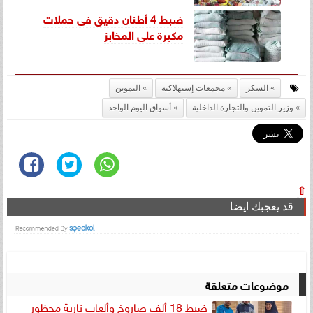
ضبط 4 أطنان دقيق فى حملات
مكبرة على المخابز
السكر
مجمعات إستهلاكية
التموين
وزير التموين والتجارة الداخلية
أسواق اليوم الواحد
⇧
قد يعجبك ايضا
موضوعات متعلقة
ضبط 18 ألف صاروخ وألعاب نارية محظور