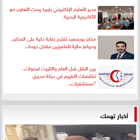
مدير التعليم الإلكتروني بليبيا يبحث التعاون مع
الأكاديمية البحرية
مخابز بورسعيد تقترح رقابة ذكية على المخابز..
وحوافز مالية للمتميزين مقابل جودة...
بين النقل قبل العام والتثبيت لسنوات..
تناقضات التقييم في حركة مديري
”مستشفيات...
أخبار تهمك