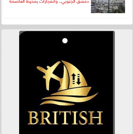
دمشق الجنوبي.. وانفجارات بمحيط العاصمة