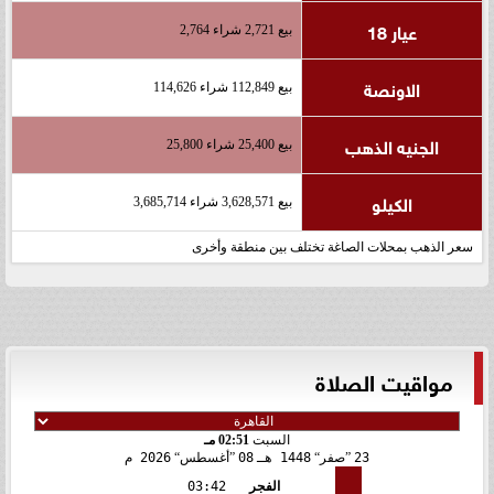
عيار 18
بيع 2,721 شراء 2,764
الاونصة
بيع 112,849 شراء 114,626
الجنيه الذهب
بيع 25,400 شراء 25,800
الكيلو
بيع 3,628,571 شراء 3,685,714
سعر الذهب بمحلات الصاغة تختلف بين منطقة وأخرى
مواقيت الصلاة
السبت
02:51 مـ
23
صفر
1448 هـ
08
أغسطس
2026 م
الفجر
03:42