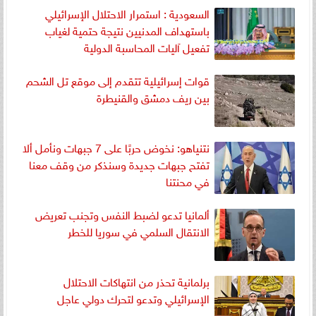
السعودية : استمرار الاحتلال الإسرائيلي
باستهداف المدنيين نتيجة حتمية لغياب
تفعيل آليات المحاسبة الدولية
قوات إسرائيلية تتقدم إلى موقع تل الشحم
بين ريف دمشق والقنيطرة
نتنياهو: نخوض حربًا على 7 جبهات ونأمل ألا
تفتح جبهات جديدة وسنذكر من وقف معنا
في محنتنا
ألمانيا تدعو لضبط النفس وتجنب تعريض
الانتقال السلمي في سوريا للخطر
برلمانية تحذر من انتهاكات الاحتلال
الإسرائيلي وتدعو لتحرك دولي عاجل