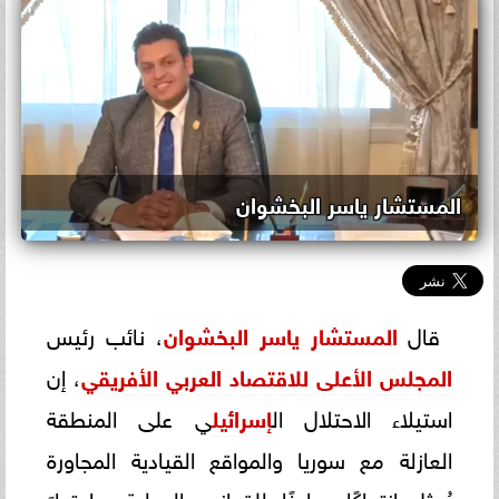
المستشار ياسر البخشوان
قال
المستشار ياسر البخشوان
، نائب رئيس
المجلس الأعلى للاقتصاد العربي الأفريقي
، إن
استيلاء الاحتلال ال
إسرائيل
ي على المنطقة
العازلة مع سوريا والمواقع القيادية المجاورة
يُمثل انتهاكًا صارخًا للقوانين الدولية، واعتداءً