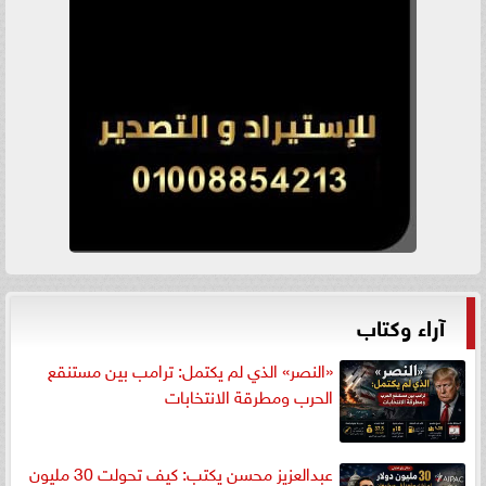
آراء وكتاب
«النصر» الذي لم يكتمل: ترامب بين مستنقع
الحرب ومطرقة الانتخابات
عبدالعزيز محسن يكتب: كيف تحولت 30 مليون