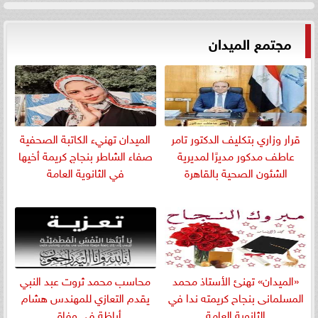
مجتمع الميدان
قرار وزاري بتكليف الدكتور تامر
الميدان تهنيء الكاتبة الصحفية
عاطف مدكور مديرًا لمديرية
صفاء الشاطر بنجاج كريمة أخيها
الشئون الصحية بالقاهرة
في الثانوية العامة
«الميدان» تهنئ الأستاذ محمد
​محاسب محمد ثروت عبد النبي
المسلمانى بنجاح كريمته ندا في
يقدم التعازي للمهندس هشام
الثانوية العامة
أباظة في وفاة...