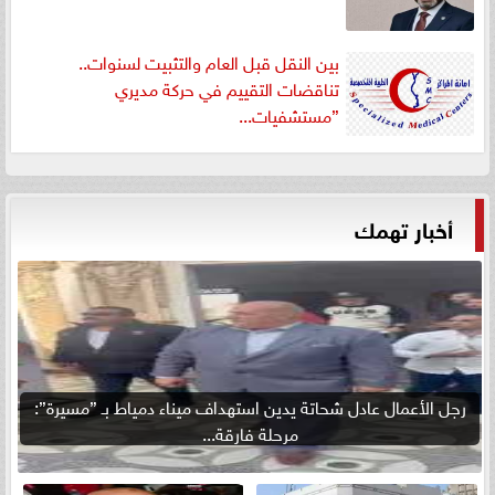
بين النقل قبل العام والتثبيت لسنوات..
تناقضات التقييم في حركة مديري
”مستشفيات...
أخبار تهمك
رجل الأعمال عادل شحاتة يدين استهداف ميناء دمياط بـ ”مسيرة”:
مرحلة فارقة...