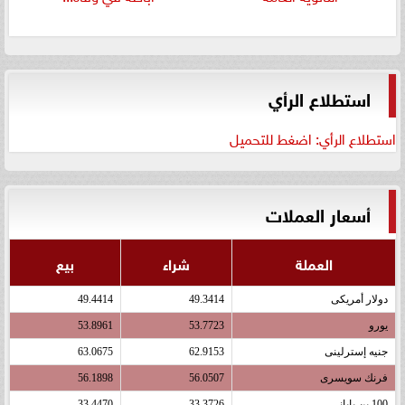
استطلاع الرأي
استطلاع الرأي: اضغط للتحميل
أسعار العملات
العملة
شراء
بيع
دولار أمريكى
49.3414
49.4414
يورو
53.7723
53.8961
جنيه إسترلينى
62.9153
63.0675
فرنك سويسرى
56.0507
56.1898
100 ين يابانى
33.3726
33.4470