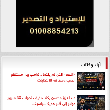
آراء وكتاب
«النصر» الذي لم يكتمل: ترامب بين مستنقع
الحرب ومطرقة الانتخابات
عبدالعزيز محسن يكتب: كيف تحولت 30 مليون
دولار إلى أكبر هدية سياسية...