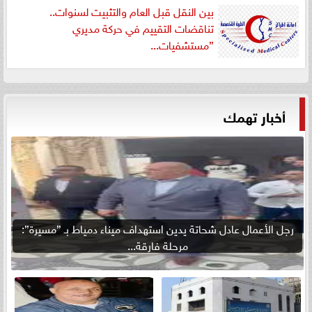
بين النقل قبل العام والتثبيت لسنوات..
تناقضات التقييم في حركة مديري
”مستشفيات...
أخبار تهمك
رجل الأعمال عادل شحاتة يدين استهداف ميناء دمياط بـ ”مسيرة”:
مرحلة فارقة...