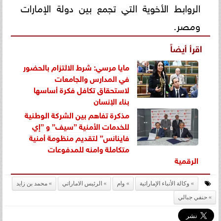
الروابط الأخوية التي تجمع بين دولة الإمارات
ومصر.
اقرأ أيضاً
مايا مرسي: شرط الالتزام بالحضور
في المدارس والجامعات
لاستحقاق تكافل فكرة أساسها
بناء الإنسان
مذكرة تفاهم بين الشركة الوطنية
للخدمات الأمنية ”سيف” و ”إي
فاينانس” لتقديم منظومة أمنية
متكاملة وامنه للمدفوعات
الرقمية
وكالة الأنباء الإماراتية
وام
الرئيس الاماراتي
محمد بن زايد
حنفي جبالي