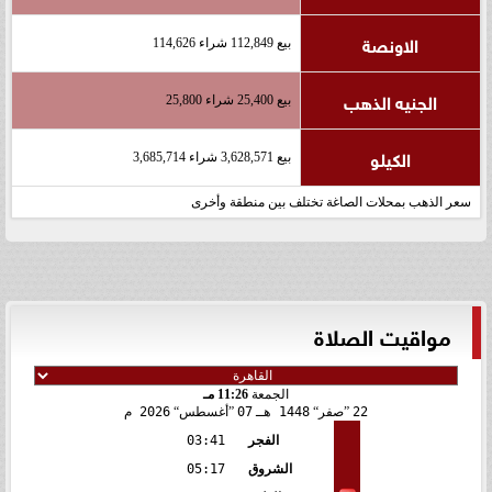
الاونصة
بيع 112,849 شراء 114,626
الجنيه الذهب
بيع 25,400 شراء 25,800
الكيلو
بيع 3,628,571 شراء 3,685,714
سعر الذهب بمحلات الصاغة تختلف بين منطقة وأخرى
مواقيت الصلاة
الجمعة
11:26 مـ
22
صفر
1448 هـ
07
أغسطس
2026 م
الفجر
03:41
الشروق
05:17