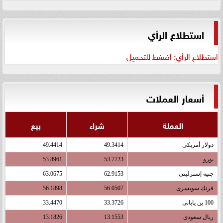
استطلاع الرأي
استطلاع الرأي: اضغط للتحميل
أسعار العملات
العملة
شراء
بيع
دولار أمريكى
49.3414
49.4414
يورو
53.7723
53.8961
جنيه إسترلينى
62.9153
63.0675
فرنك سويسرى
56.0507
56.1898
100 ين يابانى
33.3726
33.4470
ريال سعودى
13.1553
13.1826