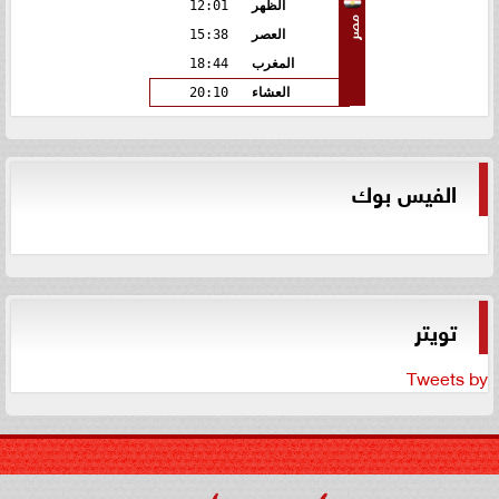
الظهر
12:01
مصر
العصر
15:38
المغرب
18:44
العشاء
20:10
الفيس بوك
تويتر
Tweets by