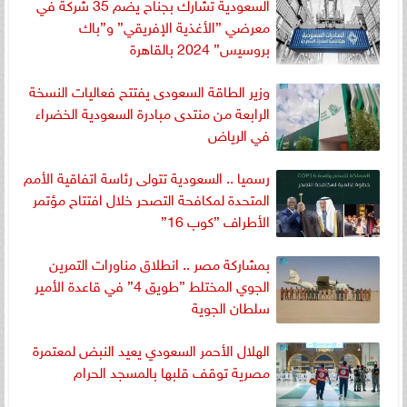
السعودية تشارك بجناح يضم 35 شركة في
معرضي ”الأغذية الإفريقي” و”باك
بروسيس” 2024 بالقاهرة
وزير الطاقة السعودى يفتتح فعاليات النسخة
الرابعة من منتدى مبادرة السعودية الخضراء
في الرياض
رسميا .. السعودية تتولى رئاسة اتفاقية الأمم
المتحدة لمكافحة التصحر خلال افتتاح مؤتمر
الأطراف ”كوب 16”
بمشاركة مصر .. انطلاق مناورات التمرين
الجوي المختلط ”طويق 4” في قاعدة الأمير
سلطان الجوية
الهلال الأحمر السعودي يعيد النبض لمعتمرة
مصرية توقف قلبها بالمسجد الحرام