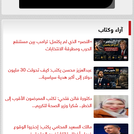
آراء وكتاب
«النصر» الذي لم يكتمل: ترامب بين مستنقع
الحرب ومطرقة الانتخابات
عبدالعزيز محسن يكتب: كيف تحولت 30 مليون
دولار إلى أكبر هدية سياسية...
دكتورة فاتن فتحي: تكتب الممرضون الأقرب إلى
الخطر.. شكرا وزير الصحة لتكريم...
مالك السعيد المحامي يكتب: إحذروا الوقوع
فيها.. أخطاء قاتلة تضيع الحقوق في...