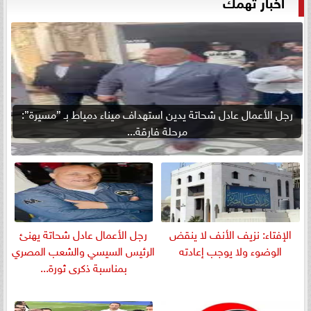
أخبار تهمك
رجل الأعمال عادل شحاتة يدين استهداف ميناء دمياط بـ ”مسيرة”:
مرحلة فارقة...
الإفتاء: نزيف الأنف لا ينقض
رجل الأعمال عادل شحاتة يهنئ
الوضوء ولا يوجب إعادته
الرئيس السيسي والشعب المصري
بمناسبة ذكرى ثورة...