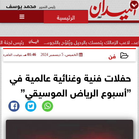
محمد يوسف
رئيس التحرير

زمالك يتمسك بالرحيل ويُلوّح باللجوء...
رئيس لجنة الحكام: الفراعن
فن
الخميس، 5 ديسمبر 2024
01:46 مـ
بتوقيت القاهرة
2024-12-05 13:46:39
حفلات فنية وغنائية عالمية في
”أسبوع الرياض الموسيقي”