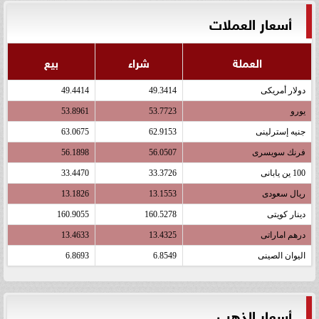
أسعار العملات
العملة
شراء
بيع
دولار أمريكى
49.3414
49.4414
يورو
53.7723
53.8961
جنيه إسترلينى
62.9153
63.0675
فرنك سويسرى
56.0507
56.1898
100 ين يابانى
33.3726
33.4470
ريال سعودى
13.1553
13.1826
دينار كويتى
160.5278
160.9055
درهم اماراتى
13.4325
13.4633
اليوان الصينى
6.8549
6.8693
أسعار الذهب