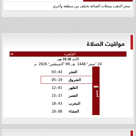
سعر الذهب بمحلات الصاغة تختلف بين منطقة وأخرى
مواقيت الصلاة
الأحد
10:38 صـ
24
صفر
1448 هـ
09
أغسطس
2026 م
الفجر
03:43
الشروق
05:19
الظهر
12:01
مصر
العصر
15:37
المغرب
18:43
العشاء
20:08