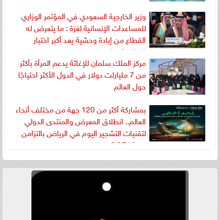
وزير الخارجية السعودي في المؤتمر الوزاري
للمساعدات الإنسانية لغزة : ما يتعرض له
القطاع من إبادة وحشية يعد أكبر اختبار
للنظام الدولي
مركز الملك سلمان للإغاثة يدعم المرأة بأكثر
من 7 مليارلت دولار في الدول الأكثر احتياجًا
حول العالم
بمشاركة أكثر من 120 جهة من مختلف أنحاء
العالم.. انطلاق المعرض والمنتدى الدولي
لتقنيات التشجير اليوم في الرياض بالتزامن
مع COP16