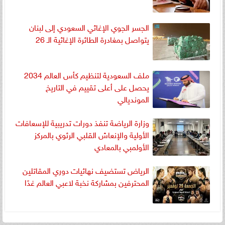
الجسر الجوي الإغاثي السعودي إلى لبنان
يتواصل بمغادرة الطائرة الإغاثية الـ 26
ملف السعودية لتنظيم كأس العالم 2034
يحصل على أعلى تقييم في التاريخ
المونديالي
وزارة الرياضة تنفذ دورات تدريبية للإسعافات
الأولية والإنعاش القلبي الرئوي بالمركز
الأولمبي بالمعادي
الرياض تستضيف نهائيات دوري المقاتلين
المحترفين بمشاركة نخبة لاعبي العالم غدًا