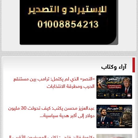
آراء وكتاب
«النصر» الذي لم يكتمل: ترامب بين مستنقع
الحرب ومطرقة الانتخابات
عبدالعزيز محسن يكتب: كيف تحولت 30 مليون
دولار إلى أكبر هدية سياسية...
دكتورة فاتن فتحي: تكتب الممرضون الأقرب إلى