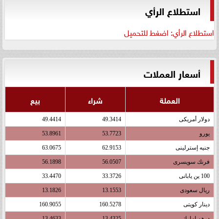
استطلاع الرأي
استطلاع الرأي: اضغط للتحميل
أسعار العملات
العملة
شراء
بيع
دولار أمريكى
49.3414
49.4414
يورو
53.7723
53.8961
جنيه إسترلينى
62.9153
63.0675
فرنك سويسرى
56.0507
56.1898
100 ين يابانى
33.3726
33.4470
ريال سعودى
13.1553
13.1826
دينار كويتى
160.5278
160.9055
درهم اماراتى
13.4325
13.4633