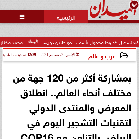
محمد يوسف
رئيس التحرير

وط محمول بأسماء المواطنين دون...
محمد مختار جمعة: بدل الب
عرب و عالم
الإثنين، 2 ديسمبر 2024
12:29 مـ
بتوقيت القاهرة
2024-12-02 12:29:22
بمشاركة أكثر من 120 جهة من
مختلف أنحاء العالم.. انطلاق
المعرض والمنتدى الدولي
لتقنيات التشجير اليوم في
الرياض بالتزامن مع COP16