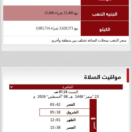
الجنيه الذهب
بيع 25,400 شراء 25,800
الكيلو
بيع 3,628,571 شراء 3,685,714
سعر الذهب بمحلات الصاغة تختلف بين منطقة وأخرى
مواقيت الصلاة
السبت
07:24 صـ
23
صفر
1448 هـ
08
أغسطس
2026 م
الفجر
03:42
الشروق
05:18
الظهر
12:01
مصر
العصر
15:38