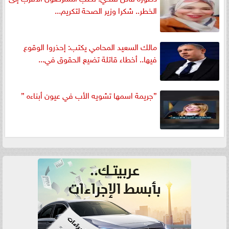
الخطر.. شكرا وزير الصحة لتكريم...
مالك السعيد المحامي يكتب: إحذروا الوقوع
فيها.. أخطاء قاتلة تضيع الحقوق في...
”جريمة اسمها تشويه الأب في عيون أبناءه ”