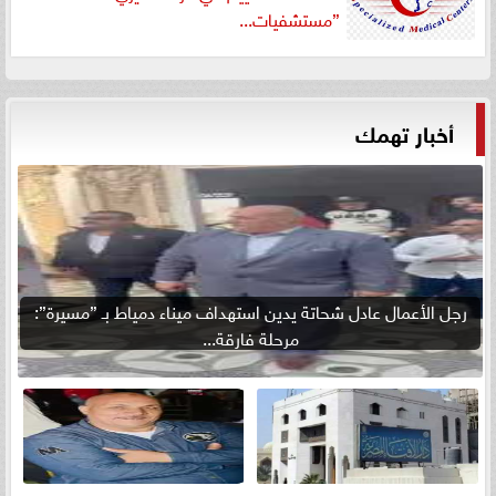
”مستشفيات...
أخبار تهمك
رجل الأعمال عادل شحاتة يدين استهداف ميناء دمياط بـ ”مسيرة”:
مرحلة فارقة...