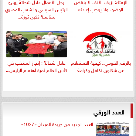
الإفتاء: نزيف الأنف لا ينقض
رجل الأعمال عادل شحاتة يهنئ
الوضوء ولا يوجب إعادته
الرئيس السيسي والشعب المصري
بمناسبة ذكرى ثورة...
بالرقم القومي.. كيفية الاستعلام
عادل شحاتة : إنجاز المنتخب في
عن شكاوى تكافل وكرامة
كأس العالم ثمرة اهتمام الرئيس...
العدد الورقي
العدد الجديد من جريدة الميدان «1027»