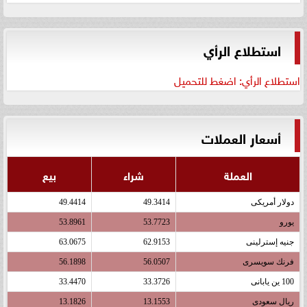
استطلاع الرأي
استطلاع الرأي: اضغط للتحميل
أسعار العملات
العملة
شراء
بيع
دولار أمريكى
49.3414
49.4414
يورو
53.7723
53.8961
جنيه إسترلينى
62.9153
63.0675
فرنك سويسرى
56.0507
56.1898
100 ين يابانى
33.3726
33.4470
ريال سعودى
13.1553
13.1826