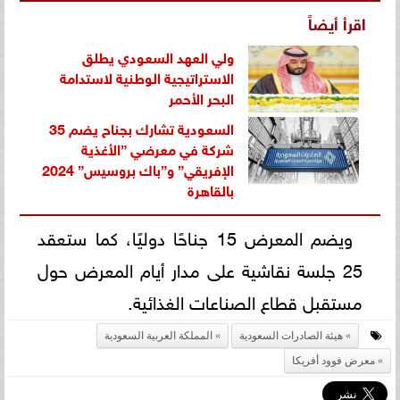
اقرأ أيضاً
ولي العهد السعودي يطلق
الاستراتيجية الوطنية لاستدامة
البحر الأحمر
السعودية تشارك بجناح يضم 35
شركة في معرضي ”الأغذية
الإفريقي” و”باك بروسيس” 2024
بالقاهرة
ويضم المعرض 15 جناحًا دوليًا، كما ستعقد
25 جلسة نقاشية على مدار أيام المعرض حول
مستقبل قطاع الصناعات الغذائية.
هيئة الصادرات السعودية
المملكة العربية السعودية
معرض فوود أفريكا