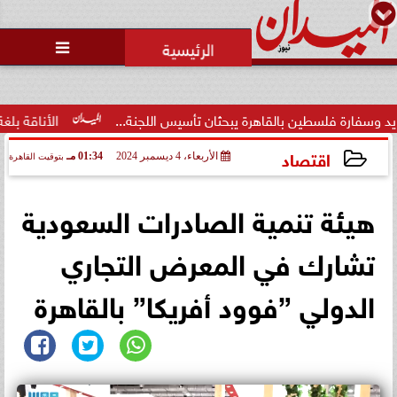
محمد يوسف
رئيس التحرير

لسطين بالقاهرة يبحثان تأسيس اللجنة...
الأناقة بلغة عصرية.. 
اقتصاد
الأربعاء، 4 ديسمبر 2024
01:34 مـ
بتوقيت القاهرة
2024-12-04 13:34:40
هيئة تنمية الصادرات السعودية
تشارك في المعرض التجاري
الدولي ”فوود أفريكا” بالقاهرة