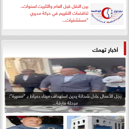
بين النقل قبل العام والتثبيت لسنوات..
تناقضات التقييم في حركة مديري
”مستشفيات...
أخبار تهمك
رجل الأعمال عادل شحاتة يدين استهداف ميناء دمياط بـ ”مسيرة”:
مرحلة فارقة...