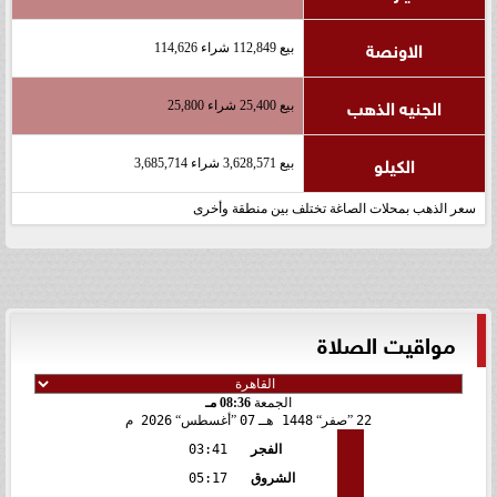
الاونصة
بيع 112,849 شراء 114,626
الجنيه الذهب
بيع 25,400 شراء 25,800
الكيلو
بيع 3,628,571 شراء 3,685,714
سعر الذهب بمحلات الصاغة تختلف بين منطقة وأخرى
مواقيت الصلاة
الجمعة
08:36 مـ
22
صفر
1448 هـ
07
أغسطس
2026 م
الفجر
03:41
الشروق
05:17