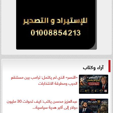
آراء وكتاب
«النصر» الذي لم يكتمل: ترامب بين مستنقع
الحرب ومطرقة الانتخابات
عبدالعزيز محسن يكتب: كيف تحولت 30 مليون
دولار إلى أكبر هدية سياسية...