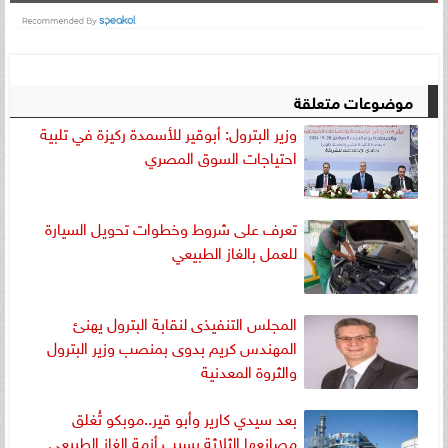
موضوعات متعلقة
وزير البترول: أبوقير للأسمدة ركيزة في تلبية
احتياجات السوق المصري
تعرف على شروط وخطوات تحويل السيارة
للعمل بالغاز الطبيعي
المجلس التنفيذى لنقابة البترول يهنئ
المهندس كريم بدوى بمنصب وزير البترول
والثروة المعدنية
بعد سيدي كارير وأبو قير..موبكو تُغلق
مصانعها الثلاثة بسبب أزمة الغاز الطبيعي