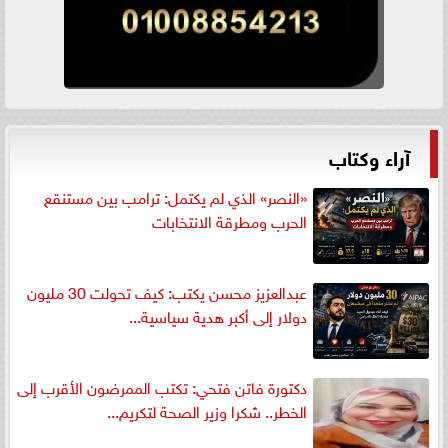
آراء وكتاب
«النصر» الذي لم يكتمل: ترامب بين مستنقع
الحرب ومطرقة الانتخابات
عبدالعزيز محسن يكتب: كيف تحولت 30 مليون
دولار إلى أكبر هدية سياسية...
دكتورة فاتن فتحي: تكتب الممرضون الأقرب إلى
الخطر.. شكرا وزير الصحة لتكريم...