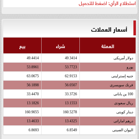
استطلاع الرأي: اضغط للتحميل
أسعار العملات
العملة
شراء
بيع
دولار أمريكى
49.3414
49.4414
يورو
53.7723
53.8961
جنيه إسترلينى
62.9153
63.0675
فرنك سويسرى
56.0507
56.1898
100 ين يابانى
33.3726
33.4470
ريال سعودى
13.1553
13.1826
دينار كويتى
160.5278
160.9055
درهم اماراتى
13.4325
13.4633
اليوان الصينى
6.8549
6.8693