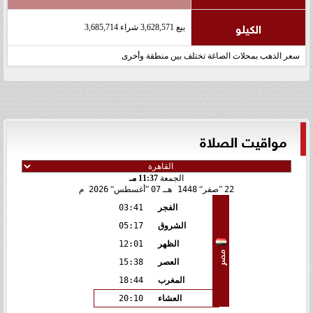
الكيلو
بيع 3,628,571 شراء 3,685,714
سعر الذهب بمحلات الصاغة تختلف بين منطقة وأخرى
مواقيت الصلاة
الجمعة
11:37 مـ
22
صفر
1448 هـ
07
أغسطس
2026 م
الفجر
03:41
الشروق
05:17
الظهر
12:01
مصر
العصر
15:38
المغرب
18:44
العشاء
20:10