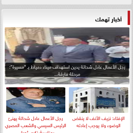
أخبار تهمك
رجل الأعمال عادل شحاتة يدين استهداف ميناء دمياط بـ ”مسيرة”:
مرحلة فارقة...
الإفتاء: نزيف الأنف لا ينقض
رجل الأعمال عادل شحاتة يهنئ
الوضوء ولا يوجب إعادته
الرئيس السيسي والشعب المصري
بمناسبة ذكرى ثورة...