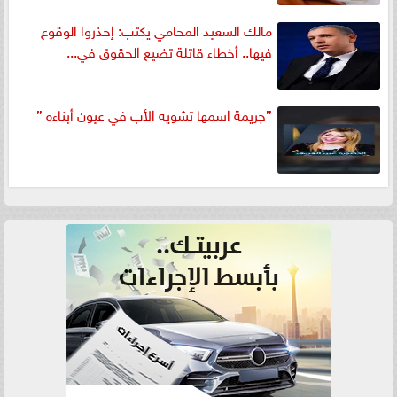
مالك السعيد المحامي يكتب: إحذروا الوقوع
فيها.. أخطاء قاتلة تضيع الحقوق في...
”جريمة اسمها تشويه الأب في عيون أبناءه ”