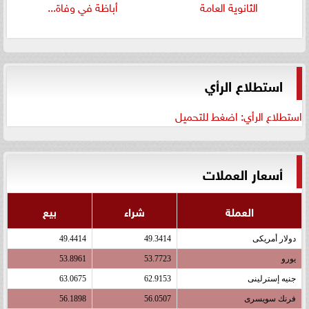
الثانوية العامة
أباظة في وفاة...
استطلاع الرأي
استطلاع الرأي: اضغط للتحميل
أسعار العملات
العملة
شراء
بيع
دولار أمريكى
49.3414
49.4414
يورو
53.7723
53.8961
جنيه إسترلينى
62.9153
63.0675
فرنك سويسرى
56.0507
56.1898