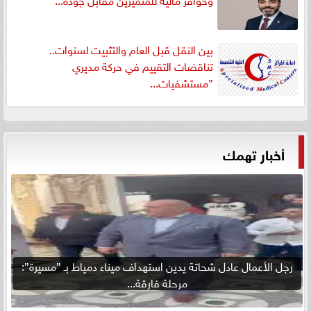
بين النقل قبل العام والتثبيت لسنوات..
تناقضات التقييم في حركة مديري
”مستشفيات...
أخبار تهمك
رجل الأعمال عادل شحاتة يدين استهداف ميناء دمياط بـ ”مسيرة”:
مرحلة فارقة...