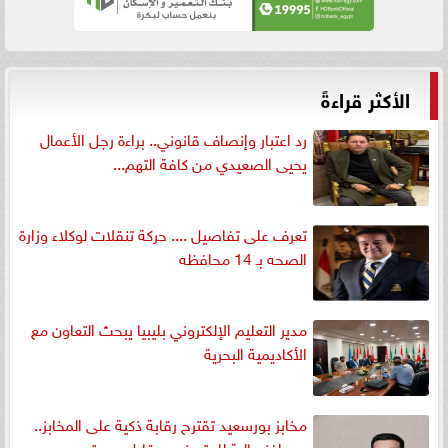
الأكثر قراءةً
رد اعتبار وإنصاف قانوني.. براءة رجل الأعمال
يحيى الصعيدي من كافة التهم...
تعرف على تفاصيل .... حركة تنقلات لوكلاء وزارة
الصحه بـ 14 محافظه
مدير التعليم الإلكتروني بليبيا يبحث التعاون مع
الأكاديمية البحرية
مخابز بورسعيد تقترح رقابة ذكية على المخابز..
وحوافز مالية للمتميزين مقابل جودة...