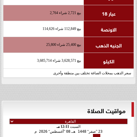
عيار 18
بيع 2,721 شراء 2,764
الاونصة
بيع 112,849 شراء 114,626
الجنيه الذهب
بيع 25,400 شراء 25,800
الكيلو
بيع 3,628,571 شراء 3,685,714
سعر الذهب بمحلات الصاغة تختلف بين منطقة وأخرى
مواقيت الصلاة
السبت
12:11 مـ
23
صفر
1448 هـ
08
أغسطس
2026 م