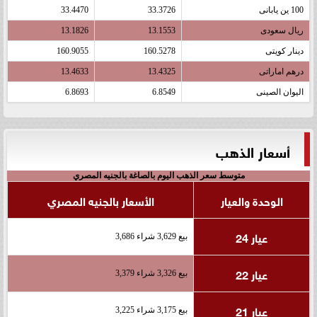
100 ين يابانى
33.3726
33.4470
ريال سعودى
13.1553
13.1826
دينار كويتى
160.5278
160.9055
درهم اماراتى
13.4325
13.4633
اليوان الصينى
6.8549
6.8693
أسعار الذهب
متوسط سعر الذهب اليوم بالصاغة بالجنيه المصري
الوحدة والعيار
الأسعار بالجنيه المصري
عيار 24
بيع 3,629 شراء 3,686
عيار 22
بيع 3,326 شراء 3,379
عيار 21
بيع 3,175 شراء 3,225