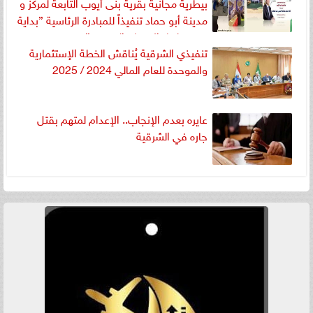
بيطرية مجانية بقرية بنى أيوب التابعة لمركز و
مدينة أبو حماد تنفيذاً للمبادرة الرئاسية ”بداية
جديدة لبناء الإنسان المصرى”
تنفيذي الشرقية يُناقش الخطة الإستثمارية
والموحدة للعام المالي 2024 / 2025
عايره بعدم الإنجاب.. الإعدام لمتهم بقتل
جاره في الشرقية