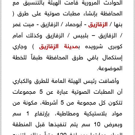
الحوادث المرورية قامت الهيئة بالتنسيق مع
المحافظة بإنشاء مطبات صوتية على طرق (
بنها /
الزقازيق
- أبوحماد / الزقازيق - ميت غمر
/ الزقازيق – بلبيس / الزقازيق وكذلك أمام
كوبرى شرويده ب
مدينة الزقازيق
) وجاري
إستكمال باقي طرق المحافظة طبقاً للخطة
الموضوعة.
وأضافت رئيس الهيئة العامة للطرق والكباري
أن المطبات الصوتية عبارة عن 5 مجموعات
تتكون كل مجموعة من 5 أشرطة، مكونة من
مواد بلاستيكية ومطاطية، بإرتفاع 1 سم
وبعرض 10 سم يتم تنفيذها قبل المنطقة
المراد حمايتها بمسافة 120 متراً وذلك لتنبيه