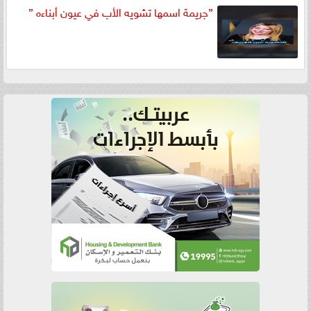
”جريمة اسمها تشويه الأب في عيون أبناءه ”