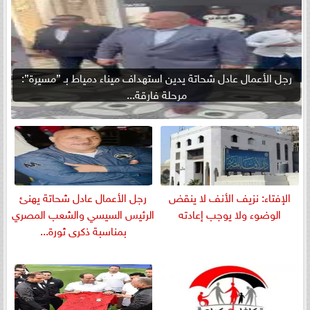
رجل الأعمال عادل شحاتة يدين استهداف ميناء دمياط بـ ”مسيرة”:
مرحلة فارقة...
الإفتاء: نزيف الأنف لا ينقض
رجل الأعمال عادل شحاتة يهنئ
الوضوء ولا يوجب إعادته
الرئيس السيسي والشعب المصري
بمناسبة ذكرى ثورة...