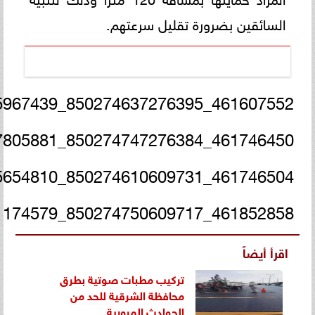
السائقين بضرورة تقليل سرعتهم.
461607552_850274637276395_2620374264065967439_n
461746450_850274747276384_317801895747805881_n
461746504_850274610609731_8517401089145654810_n
461852858_850274750609717_6113282759011174579_n
اقرأ أيضاً
تركيب مطبات صوتية بطرق
محافظة الشرقية للحد من
الحوادث المرورية