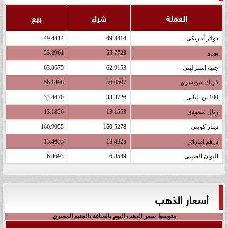
العملة
شراء
بيع
دولار أمريكى
49.3414
49.4414
يورو
53.7723
53.8961
جنيه إسترلينى
62.9153
63.0675
فرنك سويسرى
56.0507
56.1898
100 ين يابانى
33.3726
33.4470
ريال سعودى
13.1553
13.1826
دينار كويتى
160.5278
160.9055
درهم اماراتى
13.4325
13.4633
اليوان الصينى
6.8549
6.8693
أسعار الذهب
متوسط سعر الذهب اليوم بالصاغة بالجنيه المصري