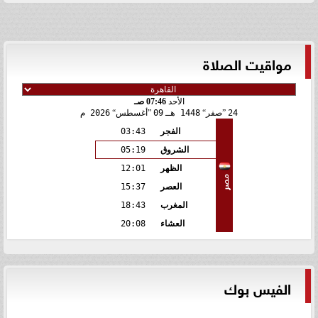
مواقيت الصلاة
الأحد
07:46 صـ
24
صفر
1448 هـ
09
أغسطس
2026 م
الفجر
03:43
الشروق
05:19
الظهر
12:01
مصر
العصر
15:37
المغرب
18:43
العشاء
20:08
الفيس بوك