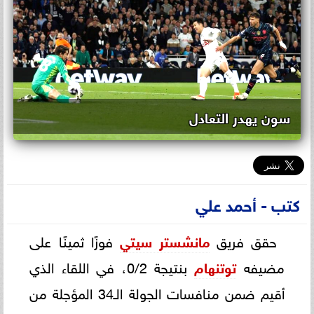
سون يهدر التعادل
كتب - أحمد علي
حقق فريق
مانشستر سيتي
فوزًا ثمينًا على
مضيفه
توتنهام
بنتيجة 0/2، في اللقاء الذي
أقيم ضمن منافسات الجولة الـ34 المؤجلة من