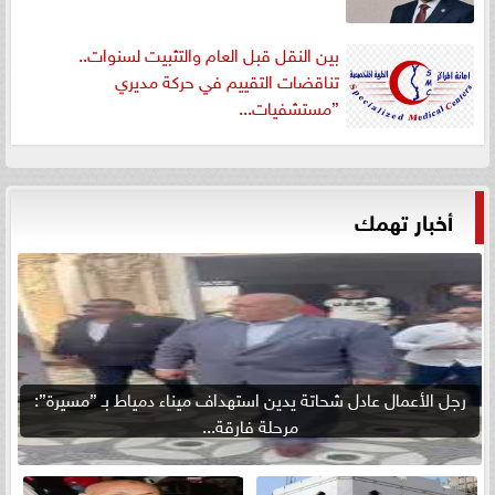
بين النقل قبل العام والتثبيت لسنوات..
تناقضات التقييم في حركة مديري
”مستشفيات...
أخبار تهمك
رجل الأعمال عادل شحاتة يدين استهداف ميناء دمياط بـ ”مسيرة”:
مرحلة فارقة...