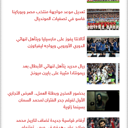
تعديل موعد مواجهة منتخب مصر وبوركينا
فاسو في تصفيات المونديال
أتالانتا يفوز على مارسيليا ويتأهل لنهائي
الدوري الأوروبي ويواجه ليفركوزن
ريال مدريد يتأهل لنهائي الأبطال بعد
ريمونتادا مثيرة على بايرن ميونخ
بحضور المخرج وبطلة العمل.. العرض التجاري
الأول لفيلم جحر الفئران لمحمد السمان
بسينما زاوية
أرقام قياسية جديدة تضاف لتاريخ محمد
صلاح عقب هدفه في مرمى توتنهام