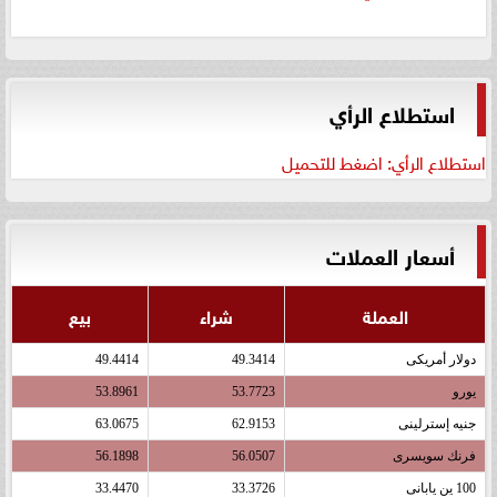
استطلاع الرأي
استطلاع الرأي: اضغط للتحميل
أسعار العملات
العملة
شراء
بيع
دولار أمريكى
49.3414
49.4414
يورو
53.7723
53.8961
جنيه إسترلينى
62.9153
63.0675
فرنك سويسرى
56.0507
56.1898
100 ين يابانى
33.3726
33.4470