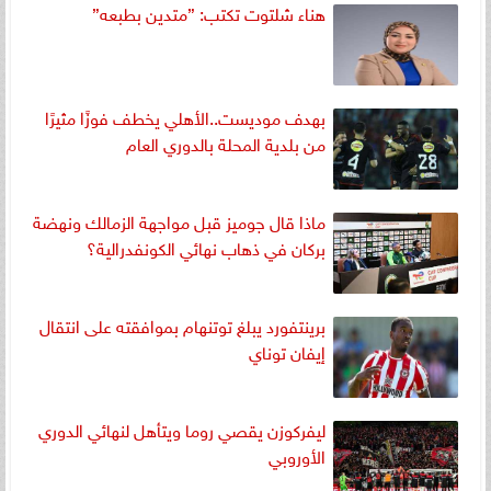
هناء شلتوت تكتب: ”متدين بطبعه”
بهدف موديست..الأهلي يخطف فوزًا مثيرًا
من بلدية المحلة بالدوري العام
ماذا قال جوميز قبل مواجهة الزمالك ونهضة
بركان في ذهاب نهائي الكونفدرالية؟
برينتفورد يبلغ توتنهام بموافقته على انتقال
إيفان توناي
ليفركوزن يقصي روما ويتأهل لنهائي الدوري
الأوروبي