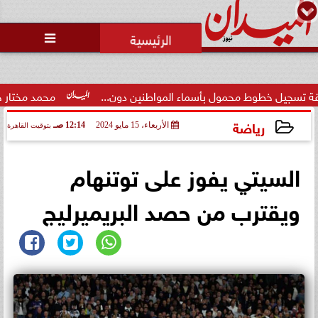
محمد يوسف
رئيس التحرير

رئيس منيا القمح بالشرقية: تبذل
جهوداً مكثفة لتحسين الخدمات
العامة لكسب...
ماء المواطنين دون...
محمد مختار جمعة: بدل البطالة يجب ألا 
رياضة
الأربعاء، 15 مايو 2024
12:14 صـ
بتوقيت القاهرة
2024-05-15 00:14:51
السيتي يفوز على توتنهام
ويقترب من حصد البريميرليج