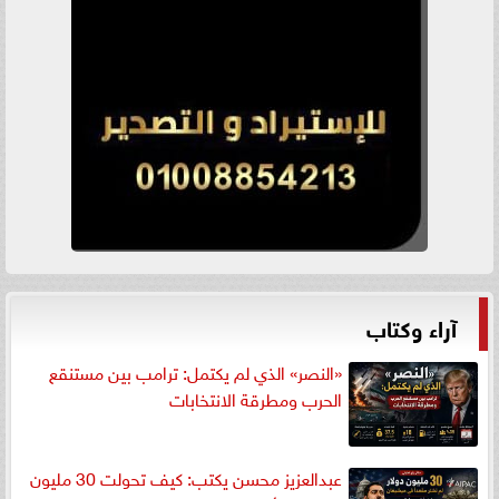
آراء وكتاب
«النصر» الذي لم يكتمل: ترامب بين مستنقع
الحرب ومطرقة الانتخابات
عبدالعزيز محسن يكتب: كيف تحولت 30 مليون