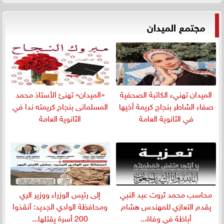
مجتمع الميدان
الميدان تهنيء الكاتبة الصحفية
«الميدان» تهنئ الأستاذ محمد
صفاء الشاطر بنجاج كريمة أخيها
المسلمانى بنجاح كريمته ندا في
في الثانوية العامة
الثانوية العامة
​محاسب محمد ثروت عبد النبي
إلى رئيس الوزراء ووزير الري
يقدم التعازي للمهندس هشام
ومحافظة الوادي الجديد: أنقذوا
أباظة في وفاة...
200 أسرة يقتلها...