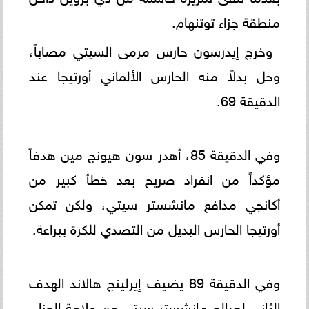
منطقة جزاء توتنهام.
وخرج إيدرسون حارس مرمى السيتي مصاباً،
وحل بدلاً منه الحارس الألماني أورتيجا عند
الدقيقة 69.
وفي الدقيقة 85، أهدر سون هيونج مين هدفاً
مؤكداً من انفراد صريح بعد خطأ كبير من
أكانجي مدافع مانشستر سيتي، ولكن تمكن
أورتيجا الحارس البديل من التصدي للكرة ببراعة.
وفي الدقيقة 89 يضيف إيرلينج هالاند الهدف
الثاني لصالح مانشستر سيتي من علامة الجزاء،