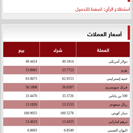
استطلاع الرأي: اضغط للتحميل
أسعار العملات
العملة
شراء
بيع
دولار أمريكى
49.3414
49.4414
يورو
53.7723
53.8961
جنيه إسترلينى
62.9153
63.0675
فرنك سويسرى
56.0507
56.1898
100 ين يابانى
33.3726
33.4470
ريال سعودى
13.1553
13.1826
دينار كويتى
160.5278
160.9055
درهم اماراتى
13.4325
13.4633
اليوان الصينى
6.8549
6.8693