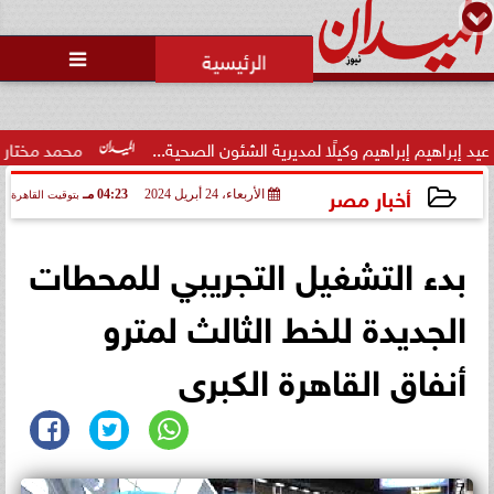
محمد يوسف
رئيس التحرير

حالة غليان في نادي الشيخ زايد:
اتهامات للجنة المؤقتة بـ ”التواطؤ”
وضيا...
 لمديرية الشئون الصحية...
محمد مختار جمعة: لن يهنأ الكيان باستق
أخبار مصر
الأربعاء، 24 أبريل 2024
04:23 مـ
بتوقيت القاهرة
2024-04-24 16:23:26
بدء التشغيل التجريبي للمحطات
الجديدة للخط الثالث لمترو
أنفاق القاهرة الكبرى