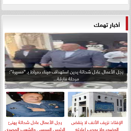
أخبار تهمك
رجل الأعمال عادل شحاتة يدين استهداف ميناء دمياط بـ ”مسيرة”:
مرحلة فارقة...
الإفتاء: نزيف الأنف لا ينقض
رجل الأعمال عادل شحاتة يهنئ
الوضوء ولا يوجب إعادته
الرئيس السيسي والشعب المصري