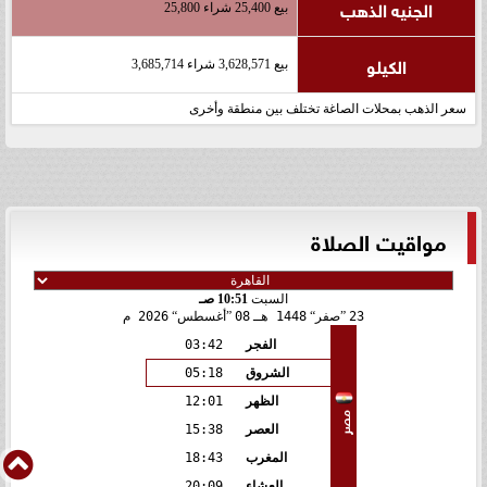
الجنيه الذهب
بيع 25,400 شراء 25,800
الكيلو
بيع 3,628,571 شراء 3,685,714
سعر الذهب بمحلات الصاغة تختلف بين منطقة وأخرى
مواقيت الصلاة
السبت
10:51 صـ
23
صفر
1448 هـ
08
أغسطس
2026 م
الفجر
03:42
الشروق
05:18
الظهر
12:01
مصر
العصر
15:38
المغرب
18:43
العشاء
20:09