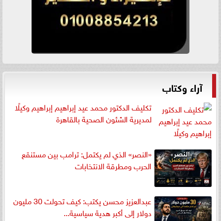
آراء وكتاب
تكليف الدكتور محمد عيد إبراهيم إبراهيم وكيلًا
لمديرية الشئون الصحية بالقاهرة
«النصر» الذي لم يكتمل: ترامب بين مستنقع
الحرب ومطرقة الانتخابات
عبدالعزيز محسن يكتب: كيف تحولت 30 مليون
دولار إلى أكبر هدية سياسية...