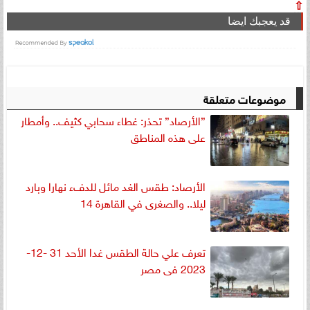
⇧
قد يعجبك ايضا
موضوعات متعلقة
”الأرصاد” تحذر: غطاء سحابي كثيف.. وأمطار
على هذه المناطق
الأرصاد: طقس الغد مائل للدفء نهارا وبارد
ليلا.. والصغرى في القاهرة 14
تعرف علي حالة الطقس غدا الأحد 31 -12-
2023 فى مصر