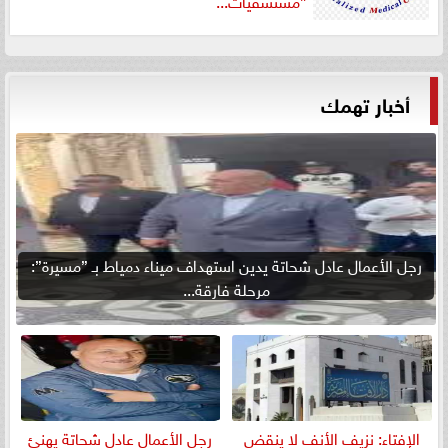
أخبار تهمك
رجل الأعمال عادل شحاتة يدين استهداف ميناء دمياط بـ ”مسيرة”:
مرحلة فارقة...
الإفتاء: نزيف الأنف لا ينقض
رجل الأعمال عادل شحاتة يهنئ