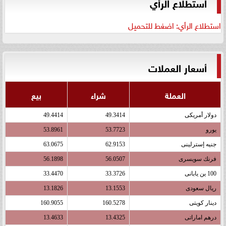
استطلاع الرأي
استطلاع الرأي: اضغط للتحميل
أسعار العملات
العملة
شراء
بيع
دولار أمريكى
49.3414
49.4414
يورو
53.7723
53.8961
جنيه إسترلينى
62.9153
63.0675
فرنك سويسرى
56.0507
56.1898
100 ين يابانى
33.3726
33.4470
ريال سعودى
13.1553
13.1826
دينار كويتى
160.5278
160.9055
درهم اماراتى
13.4325
13.4633