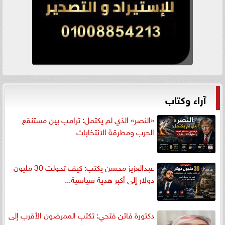
آراء وكتاب
«النصر» الذي لم يكتمل: ترامب بين مستنقع
الحرب ومطرقة الانتخابات
عبدالعزيز محسن يكتب: كيف تحولت 30 مليون
دولار إلى أكبر هدية سياسية...
دكتورة فاتن فتحي: تكتب الممرضون الأقرب إلى