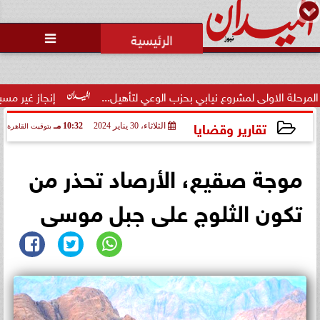
محمد يوسف
رئيس التحرير

لى لمشروع نيابي بحزب الوعي لتأهيل...
إنجاز غير مسبوق.. منتخب 
تقارير وقضايا
الثلاثاء، 30 يناير 2024
10:32 مـ
بتوقيت القاهرة
2024-01-30 22:32:39
موجة صقيع، الأرصاد تحذر من
تكون الثلوج على جبل موسى