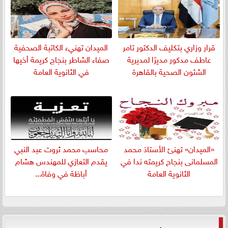
قرار وزاري بتكليف الدكتور تامر
الميدان تهنيء الكاتبة الصحفية
عاطف مدكور مديرًا لمديرية
صفاء الشاطر بنجاج كريمة أخيها
الشئون الصحية بالقاهرة
في الثانوية العامة
«الميدان» تهنئ الأستاذ محمد
​محاسب محمد ثروت عبد النبي
المسلمانى بنجاح كريمته ندا في
يقدم التعازي للمهندس هشام
الثانوية العامة
أباظة في وفاة...