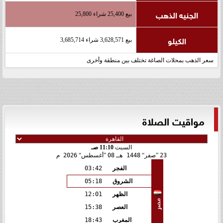
الجنيه الذهب
بيع 25,400 شراء 25,800
الكيلو
بيع 3,628,571 شراء 3,685,714
سعر الذهب بمحلات الصاغة تختلف بين منطقة وأخرى
مواقيت الصلاة
السبت
11:10 صـ
23
صفر
1448 هـ
08
أغسطس
2026 م
الفجر
03:42
الشروق
05:18
الظهر
12:01
مصر
العصر
15:38
المغرب
18:43