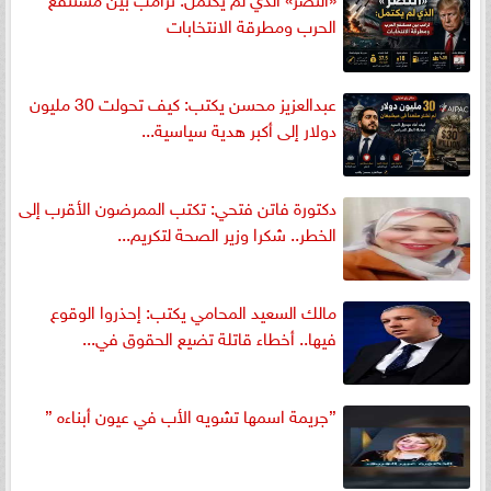
الحرب ومطرقة الانتخابات
عبدالعزيز محسن يكتب: كيف تحولت 30 مليون
دولار إلى أكبر هدية سياسية...
دكتورة فاتن فتحي: تكتب الممرضون الأقرب إلى
الخطر.. شكرا وزير الصحة لتكريم...
مالك السعيد المحامي يكتب: إحذروا الوقوع
فيها.. أخطاء قاتلة تضيع الحقوق في...
”جريمة اسمها تشويه الأب في عيون أبناءه ”