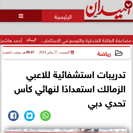
محمد يوسف
رئيس التحرير

رئيس منيا القمح بالشرقية: تبذل
جهوداً مكثفة لتحسين الخدمات
العامة لكسب...
والتوسع في الاستثمار...
أحمد هاشم: الإعلام مُطالب بتطهير و
رياضة
السبت، 27 يناير 2024
08:07 مـ
بتوقيت القاهرة
2024-01-27 20:07:20
تدريبات استشفائية للاعبي
الزمالك استعدادًا لنهائي كأس
تحدي دبي