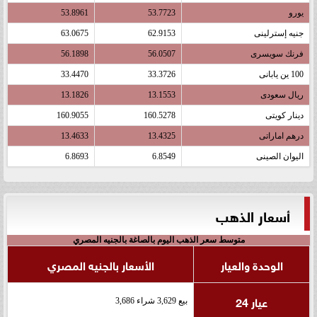
يورو
53.7723
53.8961
جنيه إسترلينى
62.9153
63.0675
فرنك سويسرى
56.0507
56.1898
100 ين يابانى
33.3726
33.4470
ريال سعودى
13.1553
13.1826
دينار كويتى
160.5278
160.9055
درهم اماراتى
13.4325
13.4633
اليوان الصينى
6.8549
6.8693
أسعار الذهب
متوسط سعر الذهب اليوم بالصاغة بالجنيه المصري
الوحدة والعيار
الأسعار بالجنيه المصري
عيار 24
بيع 3,629 شراء 3,686