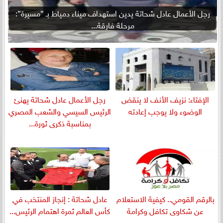
رجل الأعمال عادل شحاتة يدين استهداف ميناء دمياط بـ ”مسيرة”:
مرحلة فارقة...
الإفتاء: نزيف الأنف لا ينقض
رجل الأعمال عادل شحاتة يهنئ
الوضوء ولا يوجب إعادته
الرئيس السيسي والشعب المصري
بمناسبة ذكرى ثورة...
بالرقم القومي.. كيفية الاستعلام
عادل شحاتة : إنجاز المنتخب في
عن شكاوى تكافل وكرامة
كأس العالم ثمرة اهتمام الرئيس...