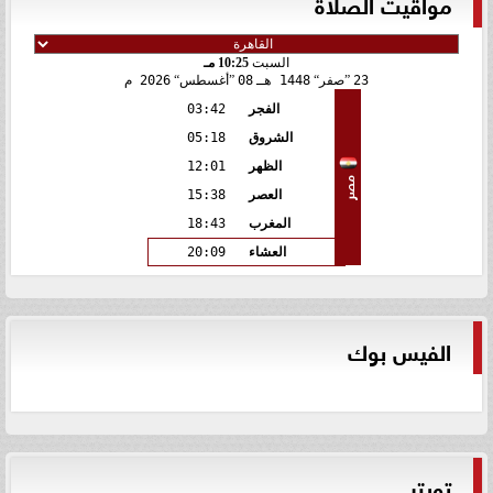
مواقيت الصلاة
السبت
10:25 مـ
23
صفر
1448 هـ
08
أغسطس
2026 م
الفجر
03:42
الشروق
05:18
الظهر
12:01
مصر
العصر
15:38
المغرب
18:43
العشاء
20:09
الفيس بوك
تويتر