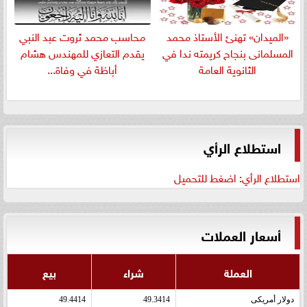
«الميدان» تهنئ الأستاذ محمد
​محاسب محمد ثروت عبد النبي
المسلمانى بنجاح كريمته ندا في
يقدم التعازي للمهندس هشام
الثانوية العامة
أباظة في وفاة...
استطلاع الرأي
استطلاع الرأي: اضغط للتحميل
أسعار العملات
العملة
شراء
بيع
دولار أمريكى
49.3414
49.4414