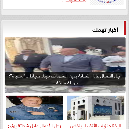
أخبار تهمك
رجل الأعمال عادل شحاتة يدين استهداف ميناء دمياط بـ ”مسيرة”:
مرحلة فارقة...
الإفتاء: نزيف الأنف لا ينقض
رجل الأعمال عادل شحاتة يهنئ