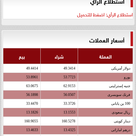
استطلاع الرأي
استطلاع الرأي: اضغط للتحميل
أسعار العملات
العملة
شراء
بيع
دولار أمريكى
49.3414
49.4414
يورو
53.7723
53.8961
جنيه إسترلينى
62.9153
63.0675
فرنك سويسرى
56.0507
56.1898
100 ين يابانى
33.3726
33.4470
ريال سعودى
13.1553
13.1826
دينار كويتى
160.5278
160.9055
درهم اماراتى
13.4325
13.4633