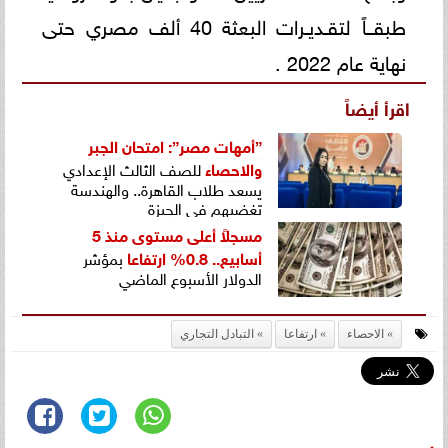
طبقــاً لتقـديـرات البعثة 40 ألف مصري حتى
نهاية عام 2022 .
اقرأ أيضاً
”أمهات مصر”: امتحان الجبر
و
الاحصاء
للصف الثالث الإعدادي
يسعد طلاب القاهرة.. والهندسة
تغضبهم في الجيزة
مسجلاً أعلى مستوى منذ 5
أسابيع.. 0.8%
ارتفاعا
بمؤشر
الدولار الأسبوع الماضي
الاحصاء
ارتفاعا
التبادل التجاري