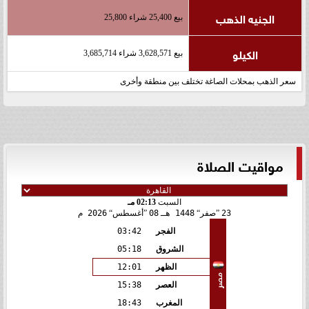
الجنيه الذهب
بيع 25,400 شراء 25,800
الكيلو
بيع 3,628,571 شراء 3,685,714
سعر الذهب بمحلات الصاغة تختلف بين منطقة وأخرى
مواقيت الصلاة
السبت
02:13 مـ
23
صفر
1448 هـ
08
أغسطس
2026 م
الفجر
03:42
الشروق
05:18
الظهر
12:01
مصر
العصر
15:38
المغرب
18:43