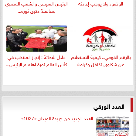
الوضوء ولا يوجب إعادته
الرئيس السيسي والشعب المصري
بمناسبة ذكرى ثورة...
بالرقم القومي.. كيفية الاستعلام
عادل شحاتة : إنجاز المنتخب في
عن شكاوى تكافل وكرامة
كأس العالم ثمرة اهتمام الرئيس...
العدد الورقي
العدد الجديد من جريدة الميدان «1027»