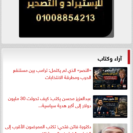
آراء وكتاب
«النصر» الذي لم يكتمل: ترامب بين مستنقع
الحرب ومطرقة الانتخابات
عبدالعزيز محسن يكتب: كيف تحولت 30 مليون
دولار إلى أكبر هدية سياسية...
دكتورة فاتن فتحي: تكتب الممرضون الأقرب إلى
الخطر.. شكرا وزير الصحة لتكريم...