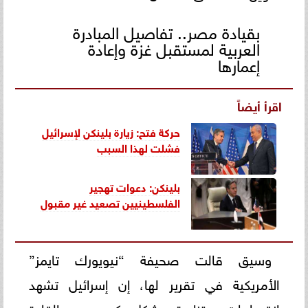
بقيادة مصر.. تفاصيل المبادرة
العربية لمستقبل غزة وإعادة
إعمارها
اقرأ أيضاً
حركة فتح: زيارة بلينكن لإسرائيل
فشلت لهذا السبب
بلينكن: دعوات تهجير
الفلسطينيين تصعيد غير مقبول
وسيق قالت صحيفة “نيويورك تايمز”
الأمريكية في تقرير لها، إن إسرائيل تشهد
انقسامات متزايدة بشكل كبير بين القادة