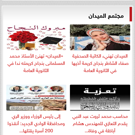
مجتمع الميدان
الميدان تهنيء الكاتبة الصحفية
«الميدان» تهنئ الأستاذ محمد
صفاء الشاطر بنجاج كريمة أخيها
المسلمانى بنجاح كريمته ندا في
في الثانوية العامة
الثانوية العامة
​محاسب محمد ثروت عبد النبي
إلى رئيس الوزراء ووزير الري
يقدم التعازي للمهندس هشام
ومحافظة الوادي الجديد: أنقذوا
أباظة في وفاة...
200 أسرة يقتلها...