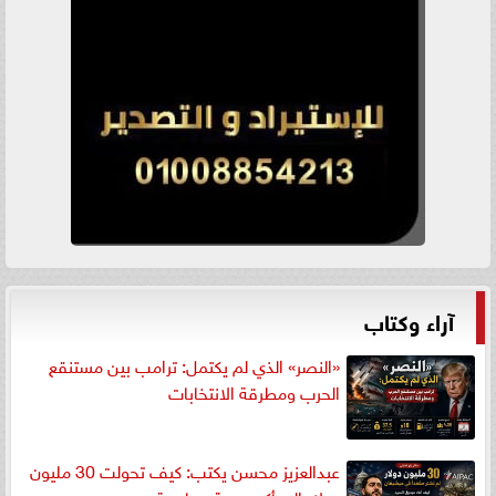
آراء وكتاب
«النصر» الذي لم يكتمل: ترامب بين مستنقع
الحرب ومطرقة الانتخابات
عبدالعزيز محسن يكتب: كيف تحولت 30 مليون