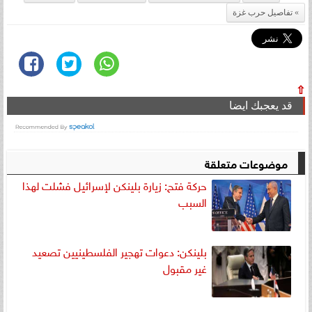
تفاصيل حرب غزة
⇧
قد يعجبك ايضا
موضوعات متعلقة
حركة فتح: زيارة بلينكن لإسرائيل فشلت لهذا
السبب
بلينكن: دعوات تهجير الفلسطينيين تصعيد
غير مقبول