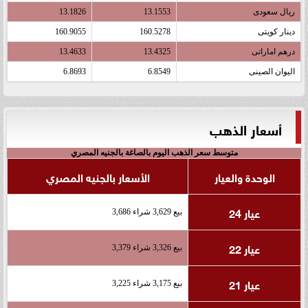
ريال سعودى
13.1553
13.1826
دينار كويتى
160.5278
160.9055
درهم اماراتى
13.4325
13.4633
اليوان الصينى
6.8549
6.8693
أسعار الذهب
متوسط سعر الذهب اليوم بالصاغة بالجنيه المصري
الوحدة والعيار
الأسعار بالجنيه المصري
عيار 24
بيع 3,629 شراء 3,686
عيار 22
بيع 3,326 شراء 3,379
عيار 21
بيع 3,175 شراء 3,225