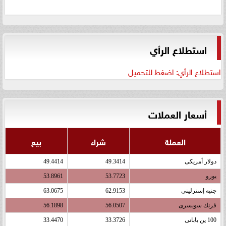
استطلاع الرأي
استطلاع الرأي: اضغط للتحميل
أسعار العملات
العملة
شراء
بيع
دولار أمريكى
49.3414
49.4414
يورو
53.7723
53.8961
جنيه إسترلينى
62.9153
63.0675
فرنك سويسرى
56.0507
56.1898
100 ين يابانى
33.3726
33.4470