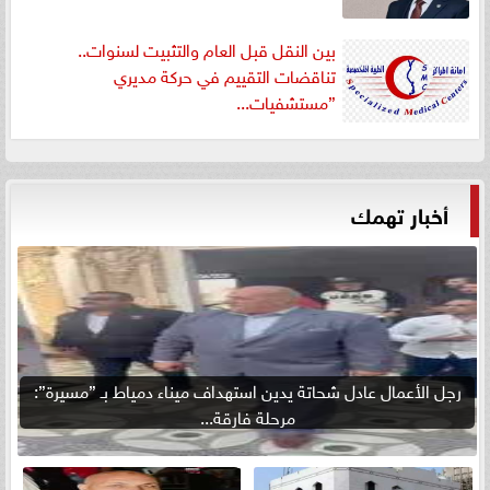
بين النقل قبل العام والتثبيت لسنوات..
تناقضات التقييم في حركة مديري
”مستشفيات...
أخبار تهمك
رجل الأعمال عادل شحاتة يدين استهداف ميناء دمياط بـ ”مسيرة”:
مرحلة فارقة...