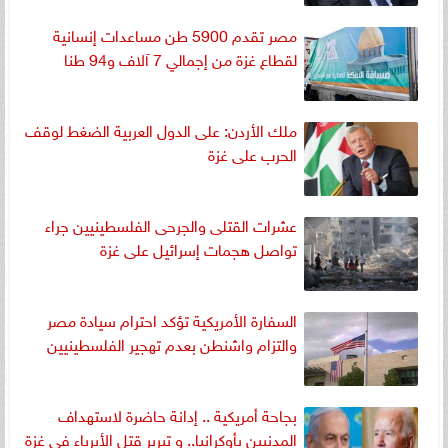
مصر تقدم 5900 طن مساعدات إنسانية
لقطاع غزة من إجمالي 7 آلاف و94 طنا
ملك الأردن: على الدول العربية الضغط لوقف
الحرب على غزة
عشرات القتلى والجرحى الفلسطينيين جراء
تواصل هجمات إسرائيل على غزة
السفارة الأمريكية تؤكد احترام سيادة مصر
والتزام واشنطن بعدم تهجير الفلسطينيين
بجاحة أمريكية .. إدانة حاضرة لاستهداف
المدنيين بأوكرانيا.. و تبرير قتل الأبرياء فى غزة