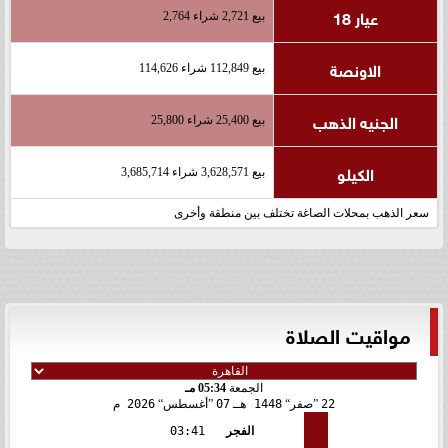
عيار 18
بيع 2,721 شراء 2,764
الاونصة
بيع 112,849 شراء 114,626
الجنيه الذهب
بيع 25,400 شراء 25,800
الكيلو
بيع 3,628,571 شراء 3,685,714
سعر الذهب بمحلات الصاغة تختلف بين منطقة وأخرى
مواقيت الصلاة
الجمعة
05:34 مـ
22
صفر
1448 هـ
07
أغسطس
2026 م
الفجر
03:41