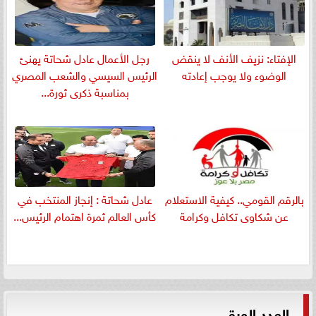
الإفتاء: نزيف الأنف لا ينقض
رجل الأعمال عادل شحاتة يهنئ
الوضوء ولا يوجب إعادته
الرئيس السيسي والشعب المصري
بمناسبة ذكرى ثورة...
بالرقم القومي.. كيفية الاستعلام
عادل شحاتة : إنجاز المنتخب في
عن شكاوى تكافل وكرامة
كأس العالم ثمرة اهتمام الرئيس...
العدد الورقي