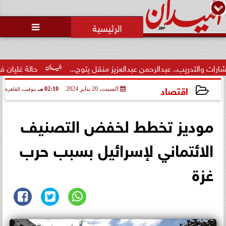
محمد يوسف
رئيس التحرير

.. عبدالرحمن عبدالعزيز منقل يتوج...
حالة غليان في نادي الشيخ ز
اقتصاد
السبت، 20 يناير 2024
02:10 مـ
بتوقيت القاهرة
2024-01-20 14:10:10
موديز تخطط لخفض التصنيف
الائتماني لإسرائيل بسبب حرب
غزة