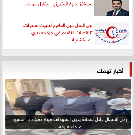
وحوافز مالية للمتميزين مقابل جودة...
بين النقل قبل العام والتثبيت لسنوات..
تناقضات التقييم في حركة مديري
”مستشفيات...
أخبار تهمك
رجل الأعمال عادل شحاتة يدين استهداف ميناء دمياط بـ ”مسيرة”:
مرحلة فارقة...