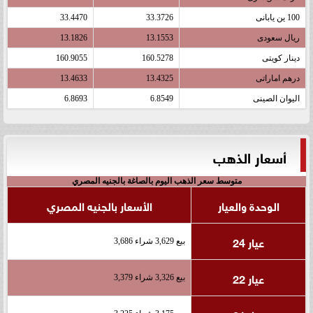
100 ين يابانى
33.3726
33.4470
ريال سعودى
13.1553
13.1826
دينار كويتى
160.5278
160.9055
درهم اماراتى
13.4325
13.4633
اليوان الصينى
6.8549
6.8693
أسعار الذهب
متوسط سعر الذهب اليوم بالصاغة بالجنيه المصري
الوحدة والعيار
الأسعار بالجنيه المصري
عيار 24
بيع 3,629 شراء 3,686
عيار 22
بيع 3,326 شراء 3,379