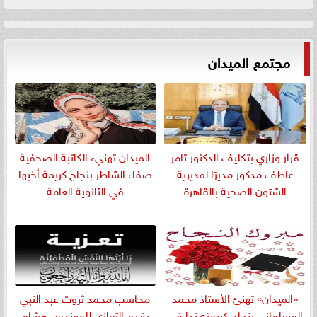
مجتمع الميدان
قرار وزاري بتكليف الدكتور تامر
الميدان تهنيء الكاتبة الصحفية
عاطف مدكور مديرًا لمديرية
صفاء الشاطر بنجاج كريمة أخيها
الشئون الصحية بالقاهرة
في الثانوية العامة
«الميدان» تهنئ الأستاذ محمد
​محاسب محمد ثروت عبد النبي
المسلمانى بنجاح كريمته ندا في
يقدم التعازي للمهندس هشام