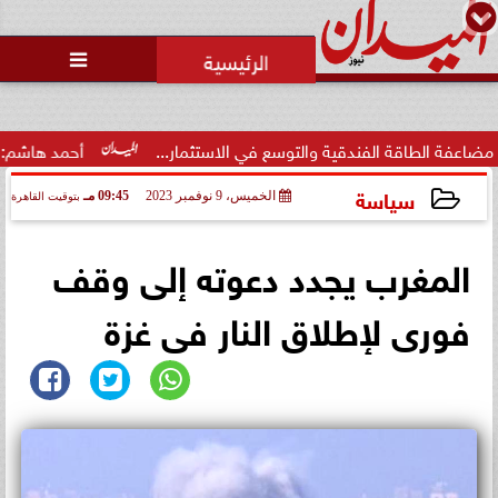
محمد يوسف
رئيس التحرير

قة الفندقية والتوسع في الاستثمار...
أحمد هاشم: الإعلام مُط
سياسة
الخميس، 9 نوفمبر 2023
09:45 مـ
بتوقيت القاهرة
2023-11-09 21:45:53
المغرب يجدد دعوته إلى وقف
فورى لإطلاق النار فى غزة