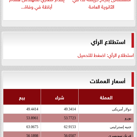
الثانوية العامة
أباظة في وفاة...
استطلاع الرأي
استطلاع الرأي: اضغط للتحميل
أسعار العملات
العملة
شراء
بيع
دولار أمريكى
49.3414
49.4414
يورو
53.7723
53.8961
جنيه إسترلينى
62.9153
63.0675
فرنك سويسرى
56.0507
56.1898