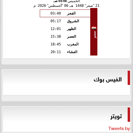
الخميس
04:08 صـ
21
صفر
1448 هـ
06
أغسطس
2026 م
الفجر
03:40
الشروق
05:17
الظهر
12:01
مصر
العصر
15:38
المغرب
18:45
العشاء
20:11
الفيس بوك
تويتر
Tweets by