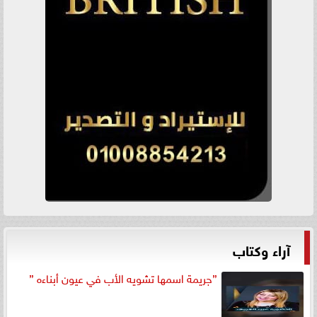
آراء وكتاب
”جريمة اسمها تشويه الأب في عيون أبناءه ”