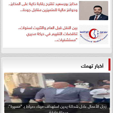
مخابز بورسعيد تقترح رقابة ذكية على المخابز..
وحوافز مالية للمتميزين مقابل جودة...
بين النقل قبل العام والتثبيت لسنوات..
تناقضات التقييم في حركة مديري
”مستشفيات...
أخبار تهمك
رجل الأعمال عادل شحاتة يدين استهداف ميناء دمياط بـ ”مسيرة”:
مرحلة فارقة...