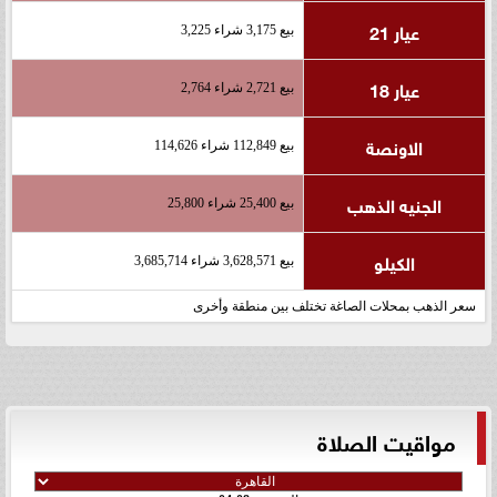
عيار 21
بيع 3,175 شراء 3,225
عيار 18
بيع 2,721 شراء 2,764
الاونصة
بيع 112,849 شراء 114,626
الجنيه الذهب
بيع 25,400 شراء 25,800
الكيلو
بيع 3,628,571 شراء 3,685,714
سعر الذهب بمحلات الصاغة تختلف بين منطقة وأخرى
مواقيت الصلاة