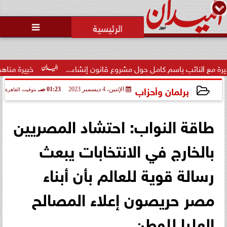
محمد يوسف
رئيس التحرير

ئب باسم كامل حول مشروع قانون إنشاء...
خبيرة مناهج: حداثة تخر
برلمان وأحزاب
الإثنين، 4 ديسمبر 2023
01:23 صـ
بتوقيت القاهرة
2023-12-04 01:23:39
طاقة النواب: احتشاد المصريين
بالخارج في الانتخابات يبعث
رسالة قوية للعالم بأن أبناء
مصر حريصون إعلاء المصالح
العليا للوطن