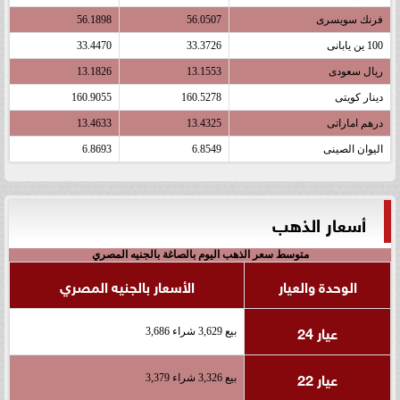
فرنك سويسرى
56.0507
56.1898
100 ين يابانى
33.3726
33.4470
ريال سعودى
13.1553
13.1826
دينار كويتى
160.5278
160.9055
درهم اماراتى
13.4325
13.4633
اليوان الصينى
6.8549
6.8693
أسعار الذهب
متوسط سعر الذهب اليوم بالصاغة بالجنيه المصري
الوحدة والعيار
الأسعار بالجنيه المصري
عيار 24
بيع 3,629 شراء 3,686
عيار 22
بيع 3,326 شراء 3,379