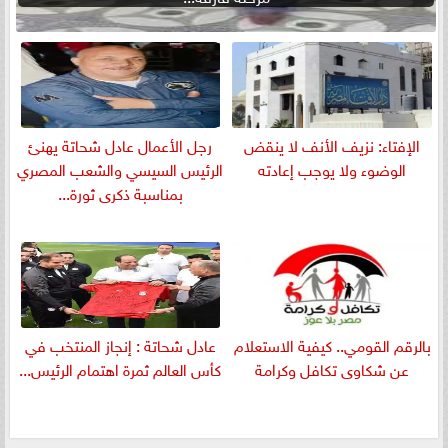
الإفتاء: نزيف الأنف لا ينقض
رجل الأعمال عادل شحاتة يهنئ
الوضوء ولا يوجب إعادته
الرئيس السيسي والشعب المصري
بمناسبة ذكرى ثورة...
بالرقم القومي.. كيفية الاستعلام
عادل شحاتة : إنجاز المنتخب في
عن شكاوى تكافل وكرامة
كأس العالم ثمرة اهتمام الرئيس...