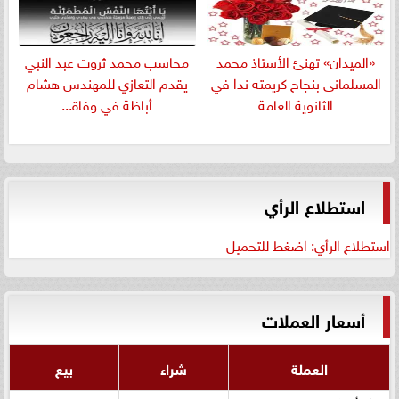
«الميدان» تهنئ الأستاذ محمد
​محاسب محمد ثروت عبد النبي
المسلمانى بنجاح كريمته ندا في
يقدم التعازي للمهندس هشام
الثانوية العامة
أباظة في وفاة...
استطلاع الرأي
استطلاع الرأي: اضغط للتحميل
أسعار العملات
العملة
شراء
بيع