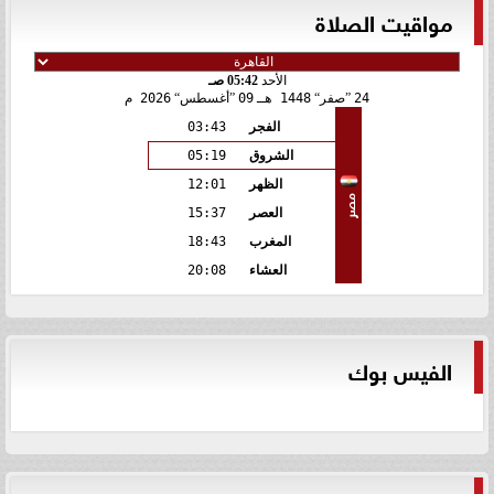
مواقيت الصلاة
الأحد
05:42 صـ
24
صفر
1448 هـ
09
أغسطس
2026 م
الفجر
03:43
الشروق
05:19
الظهر
12:01
مصر
العصر
15:37
المغرب
18:43
العشاء
20:08
الفيس بوك