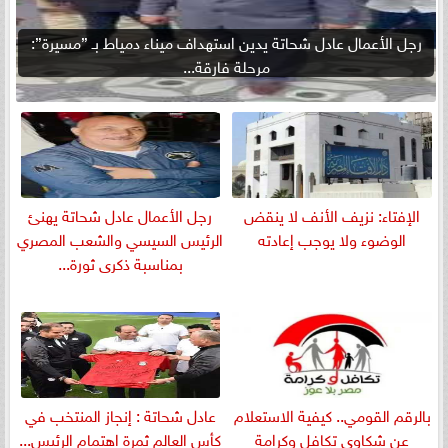
رجل الأعمال عادل شحاتة يدين استهداف ميناء دمياط بـ ”مسيرة”:
مرحلة فارقة...
الإفتاء: نزيف الأنف لا ينقض
رجل الأعمال عادل شحاتة يهنئ
الوضوء ولا يوجب إعادته
الرئيس السيسي والشعب المصري
بمناسبة ذكرى ثورة...
بالرقم القومي.. كيفية الاستعلام
عادل شحاتة : إنجاز المنتخب في
عن شكاوى تكافل وكرامة
كأس العالم ثمرة اهتمام الرئيس...