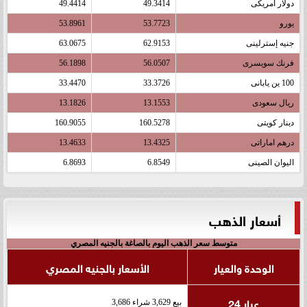
دولار أمريكى
49.3414
49.4414
يورو
53.7723
53.8961
جنيه إسترلينى
62.9153
63.0675
فرنك سويسرى
56.0507
56.1898
100 ين يابانى
33.3726
33.4470
ريال سعودى
13.1553
13.1826
دينار كويتى
160.5278
160.9055
درهم اماراتى
13.4325
13.4633
اليوان الصينى
6.8549
6.8693
أسعار الذهب
متوسط سعر الذهب اليوم بالصاغة بالجنيه المصري
الوحدة والعيار
الأسعار بالجنيه المصري
عيار 24
بيع 3,629 شراء 3,686