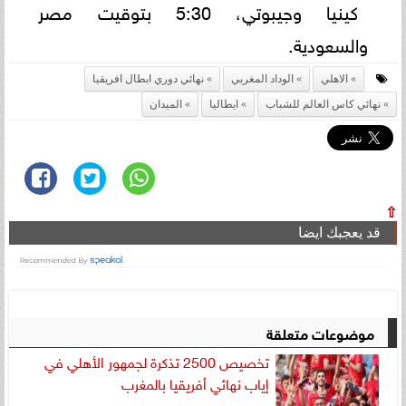
كينيا وجيبوتي، 5:30 بتوقيت مصر
والسعودية.
الاهلي
الوداد المغربي
نهائي دوري ابطال افريقيا
نهائي كاس العالم للشباب
ايطاليا
الميدان
⇧
قد يعجبك ايضا
موضوعات متعلقة
تخصيص 2500 تذكرة لجمهور الأهلي في
إياب نهائي أفريقيا بالمغرب