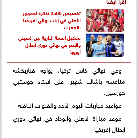
اقرأ أيضاً
تخصيص 2500 تذكرة لجمهور
الأهلي في إياب نهائي أفريقيا
بالمغرب
تشكيل القمة النارية بين السيتي
والإنتر في نهائي دوري أبطال
أوروبا
وفي نهائي كأس تركيا، يواجه فناربخشة
منافسه باشاك شهير، على استاد جوستبي
جورسيل.
مواعيد مباريات اليوم الأحد والقنوات الناقلة
موعد مباراة الأهلي والوداد في نهائي دوري
أبطال إفريقيا