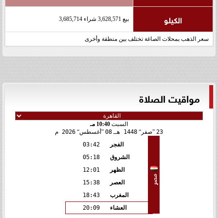
الكيلو
بيع 3,628,571 شراء 3,685,714
سعر الذهب بمحلات الصاغة تختلف بين منطقة وأخرى
مواقيت الصلاة
السبت
10:40 مـ
23
صفر
1448 هـ
08
أغسطس
2026 م
الفجر
03:42
الشروق
05:18
الظهر
12:01
مصر
العصر
15:38
المغرب
18:43
العشاء
20:09