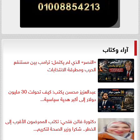
آراء وكتاب
«النصر» الذي لم يكتمل: ترامب بين مستنقع
الحرب ومطرقة الانتخابات
عبدالعزيز محسن يكتب: كيف تحولت 30 مليون
دولار إلى أكبر هدية سياسية...
دكتورة فاتن فتحي: تكتب الممرضون الأقرب إلى
الخطر.. شكرا وزير الصحة لتكريم...