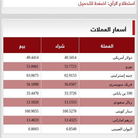
استطلاع الرأي: اضغط للتحميل
أسعار العملات
العملة
شراء
بيع
دولار أمريكى
49.3414
49.4414
يورو
53.7723
53.8961
جنيه إسترلينى
62.9153
63.0675
فرنك سويسرى
56.0507
56.1898
100 ين يابانى
33.3726
33.4470
ريال سعودى
13.1553
13.1826
دينار كويتى
160.5278
160.9055
درهم اماراتى
13.4325
13.4633
اليوان الصينى
6.8549
6.8693