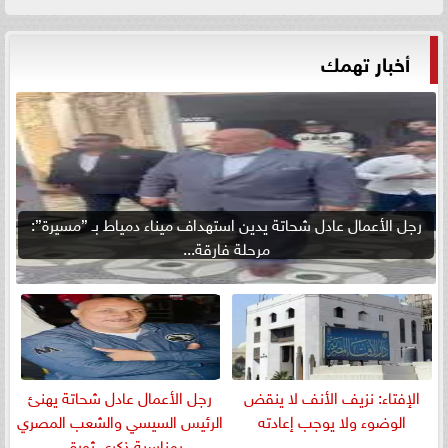
أخبار تهمك
رجل الأعمال عادل شحاتة يدين استهداف ميناء دمياط بـ ”مسيرة”:
مرحلة فارقة...
الإفتاء: نزيف الأنف لا ينقض
رجل الأعمال عادل شحاتة يهنئ
الوضوء ولا يوجب إعادته
الرئيس السيسي والشعب المصري
بمناسبة ذكرى ثورة...